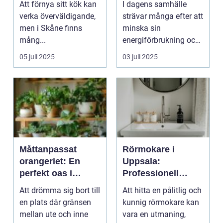
Att förnya sitt kök kan
I dagens samhälle
verka överväldigande,
strävar många efter att
men i Skåne finns
minska sin
mång...
energiförbrukning och
de n...
05 juli 2025
03 juli 2025
Måttanpassat
Rörmokare i
orangeriet: En
Uppsala:
perfekt oas i
Professionell
trädgården
service och
Att drömma sig bort till
Att hitta en pålitlig och
expertkunskap
en plats där gränsen
kunnig rörmokare kan
mellan ute och inne
vara en utmaning,