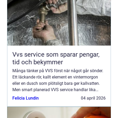
Vvs service som sparar pengar,
tid och bekymmer
Många tänker på VVS först när något går sönder.
Ett läckande rör, kallt element en vintermorgon
eller en dusch som plötsligt bara ger kallvatten.
Men smart planerad VVS service handlar lika
mycket om att förebygga problem som att lösa
Felicia Lundin
04 april 2026
akuta fel. Med ...