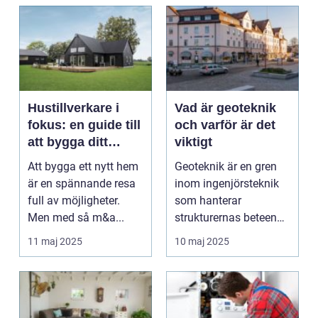
Hustillverkare i
Vad är geoteknik
fokus: en guide till
och varför är det
att bygga ditt
viktigt
drömhus
Att bygga ett nytt hem
Geoteknik är en gren
är en spännande resa
inom ingenjörsteknik
full av möjligheter.
som hanterar
Men med så m&a...
strukturernas beteende
i samband me...
11 maj 2025
10 maj 2025