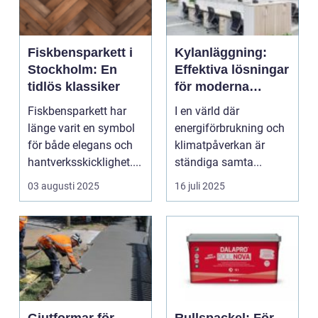
Fiskbensparkett i
Kylanläggning:
Stockholm: En
Effektiva lösningar
tidlös klassiker
för moderna
fastigheter
Fiskbensparkett har
I en värld där
länge varit en symbol
energiförbrukning och
för både elegans och
klimatpåverkan är
hantverksskicklighet....
ständiga samta...
03 augusti 2025
16 juli 2025