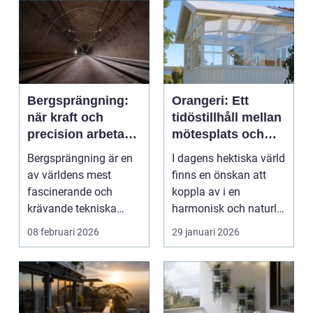
Bergsprängning:
Orangeri: Ett
när kraft och
tidöstillhåll mellan
precision arbetar
mötesplats och
tillsammans
växthus
Bergsprängning är en
I dagens hektiska värld
av världens mest
finns en önskan att
fascinerande och
koppla av i en
krävande tekniska
harmonisk och naturlig
procedu...
milj&oum...
08 februari 2026
29 januari 2026