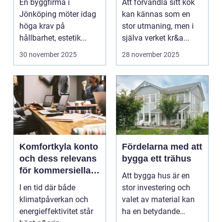
En byggfirma i
Att förvandla sitt kök
köksutrymme
Jönköping möter idag
kan kännas som en
höga krav på
stor utmaning, men i
hållbarhet, estetik...
själva verket kr&a...
30 november 2025
28 november 2025
Komfortkyla konto
Fördelarna med att
och dess relevans
bygga ett trähus
för kommersiella
Att bygga hus är en
fastigheter
I en tid där både
stor investering och
klimatpåverkan och
valet av material kan
energieffektivitet står
ha en betydande