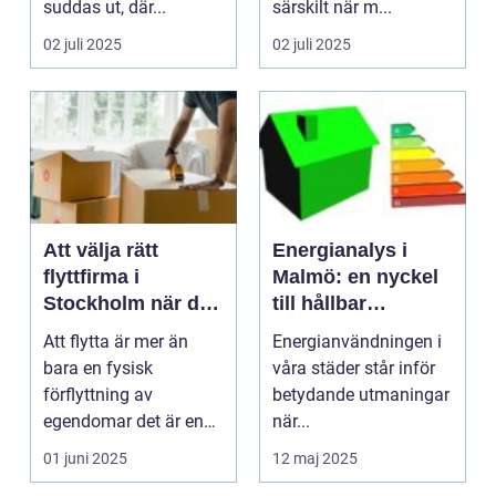
suddas ut, där...
särskilt när m...
02 juli 2025
02 juli 2025
Att välja rätt
Energianalys i
flyttfirma i
Malmö: en nyckel
Stockholm när det
till hållbar
är dags för nya
utveckling
Att flytta är mer än
Energianvändningen i
äventyr
bara en fysisk
våra städer står inför
förflyttning av
betydande utmaningar
egendomar det är en
när...
ny b&oum...
01 juni 2025
12 maj 2025