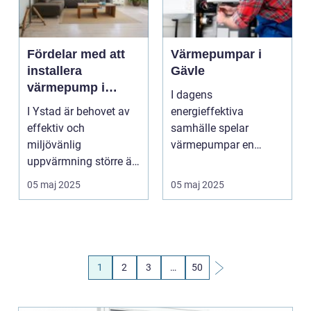
Fördelar med att
Värmepumpar i
installera
Gävle
värmepump i
I dagens
Ystad
I Ystad är behovet av
energieffektiva
effektiv och
samhälle spelar
miljövänlig
värmepumpar en
uppvärmning större än
central roll i våra hem.
n...
S&a...
05 maj 2025
05 maj 2025
1
2
3
…
50