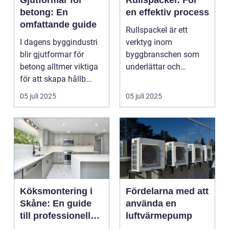
Gjutformar för
Rullspackel: För
betong: En
en effektiv process
omfattande guide
Rullspackel är ett
I dagens byggindustri
verktyg inom
blir gjutformar för
byggbranschen som
betong alltmer viktiga
underlättar och
för att skapa hållb...
effektiviserar
processen...
05 juli 2025
05 juli 2025
Köksmontering i
Fördelarna med att
Skåne: En guide
använda en
till professionell
luftvärmepump
köksrenovering