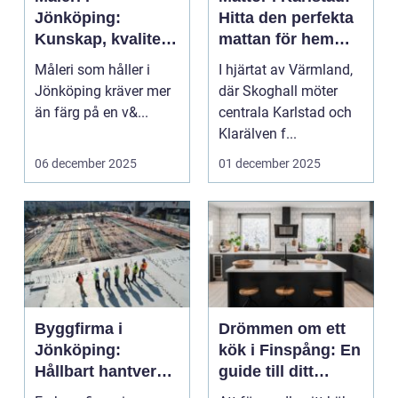
Jönköping:
Hitta den perfekta
Kunskap, kvalitet
mattan för hemmet
och val som håller
eller arbetsplatsen
Måleri som håller i
I hjärtat av Värmland,
över tid
Jönköping kräver mer
där Skoghall möter
än färg på en v&...
centrala Karlstad och
Klarälven f...
06 december 2025
01 december 2025
Byggfirma i
Drömmen om ett
Jönköping:
kök i Finspång: En
Hållbart hantverk
guide till ditt
med trä i fokus
perfekta