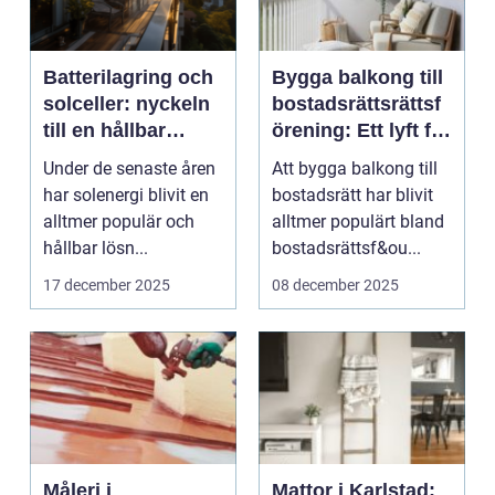
Batterilagring och
Bygga balkong till
solceller: nyckeln
bostadsrättsrättsf
till en hållbar
örening: Ett lyft för
framtid
både boende och
Under de senaste åren
Att bygga balkong till
värde
har solenergi blivit en
bostadsrätt har blivit
alltmer populär och
alltmer populärt bland
hållbar lösn...
bostadsrättsf&ou...
17 december 2025
08 december 2025
Måleri i
Mattor i Karlstad: