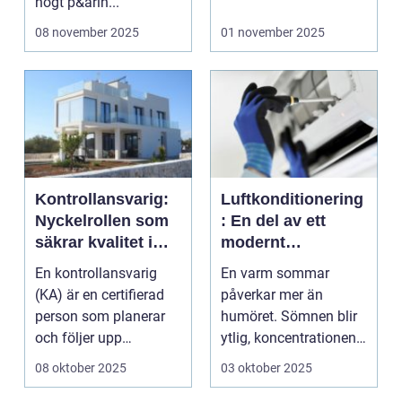
högt p&arin...
inverkan på...
08 november 2025
01 november 2025
Kontrollansvarig:
Luftkonditionering
Nyckelrollen som
: En del av ett
säkrar kvalitet i
modernt
byggprojekt
inomhusklimat
En kontrollansvarig
En varm sommar
(KA) är en certifierad
påverkar mer än
person som planerar
humöret. Sömnen blir
och följer upp
ytlig, koncentrationen
kontrollplan...
fall...
08 oktober 2025
03 oktober 2025