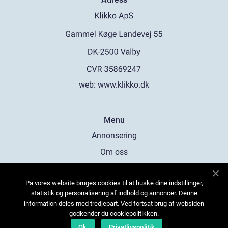
web:
www.klikko.dk
Menu
Annonsering
Om oss
Cookies
På vores website bruges cookies til at huske dine indstillinger,
Kontakta oss
statistik og personalisering af indhold og annoncer. Denne
Sitemap
information deles med tredjepart. Ved fortsat brug af websiden
godkender du cookiepolitikken.
Ok
Privatlivspolitik