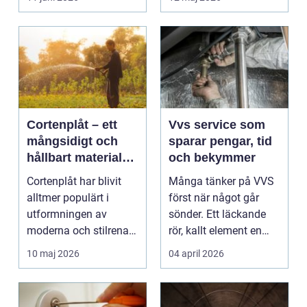
Cortenplåt – ett
Vvs service som
mångsidigt och
sparar pengar, tid
hållbart material
och bekymmer
för din trädgård
Cortenplåt har blivit
Många tänker på VVS
alltmer populärt i
först när något går
utformningen av
sönder. Ett läckande
moderna och stilrena
rör, kallt element en
trädg&...
vintermorgon elle...
10 maj 2026
04 april 2026