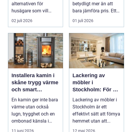
alternativen för
betydligt mer än att
husägare som vill
bara jämföra pris. Ett
kombinera låga
bygge påverka...
02 juli 2026
01 juli 2026
uppvärm...
Installera kamin i
Lackering av
skåne trygg värme
möbler i
och smart
Stockholm: För ett
investering
hållbart och
En kamin ger inte bara
Lackering av möbler i
snyggt hem
värme utan också
Stockholm är ett
lugn, trygghet och en
effektivt sätt att förnya
ombonad känsla i
hemmet utan att...
hemmet. Allt fler hus...
11 juni 2026
12 maj 2026