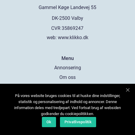
web:
www.klikko.dk
Menu
Annonsering
Om oss
Cookies
På vores website bruges cookies til at huske dine indstillinger,
Kontakta oss
statistik og personalisering af indhold og annoncer. Denne
Sitemap
information deles med tredjepart. Ved fortsat brug af websiden
godkender du cookiepolitikken.
Ok
Privatlivspolitik