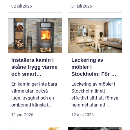
kombinera låga
bygge påverka...
02 juli 2026
01 juli 2026
uppvärm...
Installera kamin i
Lackering av
skåne trygg värme
möbler i
och smart
Stockholm: För ett
investering
hållbart och
En kamin ger inte bara
Lackering av möbler i
snyggt hem
värme utan också
Stockholm är ett
lugn, trygghet och en
effektivt sätt att förnya
ombonad känsla i
hemmet utan att...
hemmet. Allt fler hus...
11 juni 2026
12 maj 2026