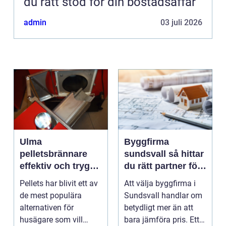
du rätt stöd för din bostadsaffär
admin
03 juli 2026
Ulma
Byggfirma
pelletsbrännare
sundsvall så hittar
effektiv och trygg
du rätt partner för
värme med pellets
ditt projekt
Pellets har blivit ett av
Att välja byggfirma i
de mest populära
Sundsvall handlar om
alternativen för
betydligt mer än att
husägare som vill
bara jämföra pris. Ett