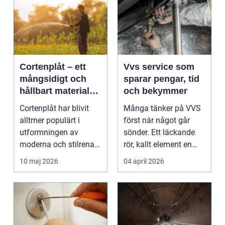
Cortenplåt – ett
Vvs service som
mångsidigt och
sparar pengar, tid
hållbart material
och bekymmer
för din trädgård
Cortenplåt har blivit
Många tänker på VVS
alltmer populärt i
först när något går
utformningen av
sönder. Ett läckande
moderna och stilrena
rör, kallt element en
trädg&...
vintermorgon elle...
10 maj 2026
04 april 2026