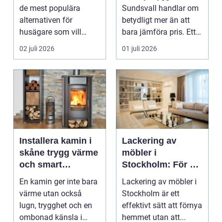
de mest populära
Sundsvall handlar om
alternativen för
betydligt mer än att
husägare som vill
bara jämföra pris. Ett
kombinera låga
bygge påverka...
02 juli 2026
01 juli 2026
uppvärm...
Installera kamin i
Lackering av
skåne trygg värme
möbler i
och smart
Stockholm: För ett
investering
hållbart och
En kamin ger inte bara
Lackering av möbler i
snyggt hem
värme utan också
Stockholm är ett
lugn, trygghet och en
effektivt sätt att förnya
ombonad känsla i
hemmet utan att...