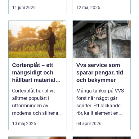
hemmet. Allt fler hus...
11 juni 2026
12 maj 2026
Cortenplåt – ett
Vvs service som
mångsidigt och
sparar pengar, tid
hållbart material
och bekymmer
för din trädgård
Cortenplåt har blivit
Många tänker på VVS
alltmer populärt i
först när något går
utformningen av
sönder. Ett läckande
moderna och stilrena
rör, kallt element en
trädg&...
vintermorgon elle...
10 maj 2026
04 april 2026