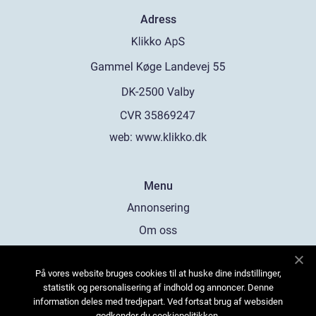
Adress
web:
www.klikko.dk
Menu
Annonsering
Om oss
Cookies
På vores website bruges cookies til at huske dine indstillinger,
Kontakta oss
statistik og personalisering af indhold og annoncer. Denne
Sitemap
information deles med tredjepart. Ved fortsat brug af websiden
godkender du cookiepolitikken.