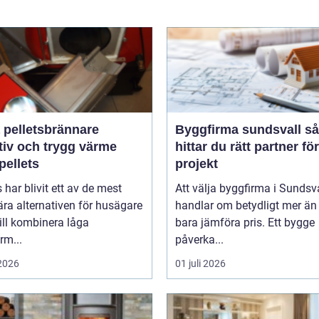
 pelletsbrännare
Byggfirma sundsvall så
tiv och trygg värme
hittar du rätt partner för
pellets
projekt
s har blivit ett av de mest
Att välja byggfirma i Sundsv
ra alternativen för husägare
handlar om betydligt mer än 
ill kombinera låga
bara jämföra pris. Ett bygge
rm...
påverka...
 2026
01 juli 2026