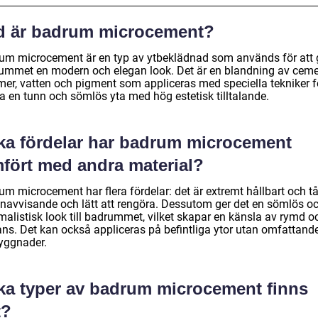
d är badrum microcement?
um microcement är en typ av ytbeklädnad som används för att 
ummet en modern och elegan look. Det är en blandning av ceme
mer, vatten och pigment som appliceras med speciella tekniker fö
a en tunn och sömlös yta med hög estetisk tilltalande.
lka fördelar har badrum microcement
mfört med andra material?
m microcement har flera fördelar: det är extremt hållbart och tål
enavvisande och lätt att rengöra. Dessutom ger det en sömlös o
malistisk look till badrummet, vilket skapar en känsla av rymd o
ans. Det kan också appliceras på befintliga ytor utan omfattand
ggnader.
lka typer av badrum microcement finns
t?