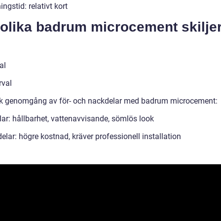
ngstid: relativt kort
olika badrum microcement skiljer
al
rval
sk genomgång av för- och nackdelar med badrum microcement:
lar: hållbarhet, vattenavvisande, sömlös look
lar: högre kostnad, kräver professionell installation