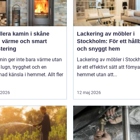
llera kamin i skåne
Lackering av möbler i
g värme och smart
Stockholm: För ett håll
tering
och snyggt hem
in ger inte bara värme utan
Lackering av möbler i Stock
lugn, trygghet och en
är ett effektivt sätt att förnya
d känsla i hemmet. Allt fler
hemmet utan att...
i 2026
12 maj 2026