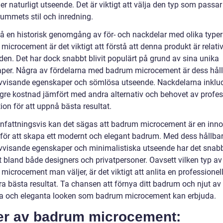
er naturligt utseende. Det är viktigt att välja den typ som passar
rummets stil och inredning.
 få en historisk genomgång av för- och nackdelar med olika typer
icrocement är det viktigt att förstå att denna produkt är relati
en. Det har dock snabbt blivit populärt på grund av sina unika
per. Några av fördelarna med badrum microcement är dess håll
vvisande egenskaper och sömlösa utseende. Nackdelarna inklu
gre kostnad jämfört med andra alternativ och behovet av profes
tion för att uppnå bästa resultat.
attningsvis kan det sägas att badrum microcement är en inno
 för att skapa ett modernt och elegant badrum. Med dess hållbar
vvisande egenskaper och minimalistiska utseende har det snabbt
t bland både designers och privatpersoner. Oavsett vilken typ av
icrocement man väljer, är det viktigt att anlita en professionell
ra bästa resultat. Ta chansen att förnya ditt badrum och njut av
 och eleganta looken som badrum microcement kan erbjuda.
er av badrum microcement: