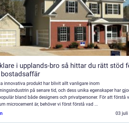
 i upplands-bro så hittar du rätt stöd för
 bostadsaffär
 innovativa produkt har blivit allt vanligare inom
ningsindustrin på senare tid, och dess unika egenskaper har gjo
opulär bland både designers och privatpersoner. För att förstå 
m microcement är, behöver vi först förstå vad ...
n
03 jul