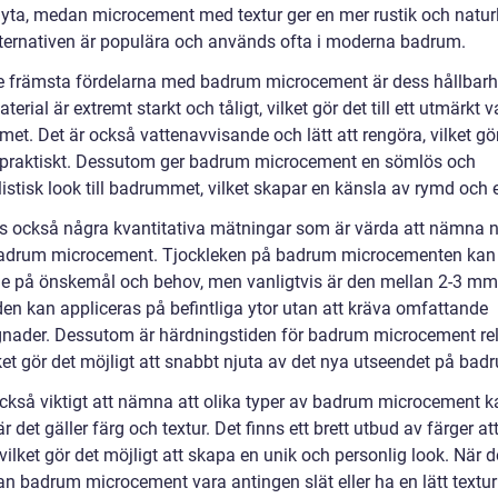
 yta, medan microcement med textur ger en mer rustik och naturl
ternativen är populära och används ofta i moderna badrum.
e främsta fördelarna med badrum microcement är dess hållbarh
terial är extremt starkt och tåligt, vilket gör det till ett utmärkt v
et. Det är också vattenavvisande och lätt att rengöra, vilket gö
praktiskt. Dessutom ger badrum microcement en sömlös och
istisk look till badrummet, vilket skapar en känsla av rymd och 
ns också några kvantitativa mätningar som är värda att nämna n
badrum microcement. Tjockleken på badrum microcementen kan 
e på önskemål och behov, men vanligtvis är den mellan 2-3 mm
den kan appliceras på befintliga ytor utan att kräva omfattande
ader. Dessutom är härdningstiden för badrum microcement rel
lket gör det möjligt att snabbt njuta av det nya utseendet på ba
också viktigt att nämna att olika typer av badrum microcement ka
är det gäller färg och textur. Det finns ett brett utbud av färger at
vilket gör det möjligt att skapa en unik och personlig look. När d
an badrum microcement vara antingen slät eller ha en lätt textur 