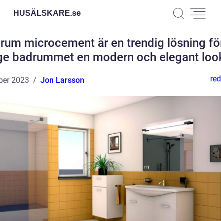
HUSÄLSKARE.
se
rum microcement är en trendig lösning för
ge badrummet en modern och elegant loo
red
ber 2023
Jon Larsson