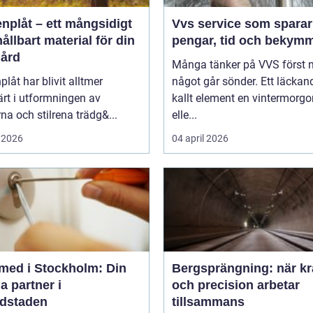
nplåt – ett mångsidigt
Vvs service som sparar
ållbart material för din
pengar, tid och bekym
gård
Många tänker på VVS först 
plåt har blivit alltmer
något går sönder. Ett läckand
rt i utformningen av
kallt element en vintermorgo
a och stilrena trädg&...
elle...
 2026
04 april 2026
med i Stockholm: Din
Bergsprängning: när kr
a partner i
och precision arbetar
dstaden
tillsammans