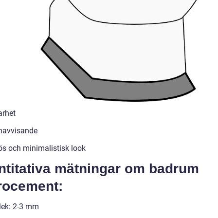
arhet
navvisande
s och minimalistisk look
ntitativa mätningar om badrum
rocement:
lek: 2-3 mm