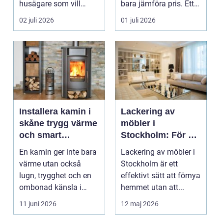
husägare som vill
bara jämföra pris. Ett
kombinera låga
bygge påverka...
02 juli 2026
01 juli 2026
uppvärm...
Installera kamin i
Lackering av
skåne trygg värme
möbler i
och smart
Stockholm: För ett
investering
hållbart och
En kamin ger inte bara
Lackering av möbler i
snyggt hem
värme utan också
Stockholm är ett
lugn, trygghet och en
effektivt sätt att förnya
ombonad känsla i
hemmet utan att...
hemmet. Allt fler hus...
11 juni 2026
12 maj 2026