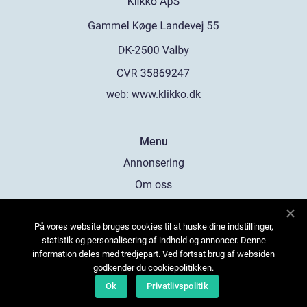
web:
www.klikko.dk
Menu
Annonsering
Om oss
Cookies
På vores website bruges cookies til at huske dine indstillinger,
Kontakta oss
statistik og personalisering af indhold og annoncer. Denne
Sitemap
information deles med tredjepart. Ved fortsat brug af websiden
godkender du cookiepolitikken.
Ok
Privatlivspolitik