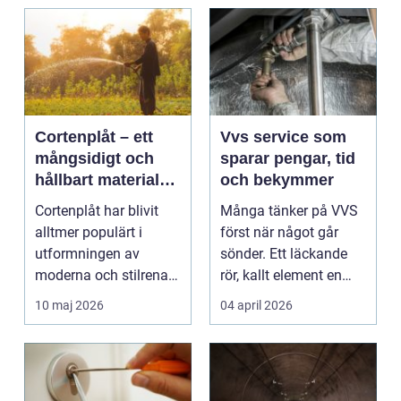
Cortenplåt – ett
Vvs service som
mångsidigt och
sparar pengar, tid
hållbart material
och bekymmer
för din trädgård
Cortenplåt har blivit
Många tänker på VVS
alltmer populärt i
först när något går
utformningen av
sönder. Ett läckande
moderna och stilrena
rör, kallt element en
trädg&...
vintermorgon elle...
10 maj 2026
04 april 2026