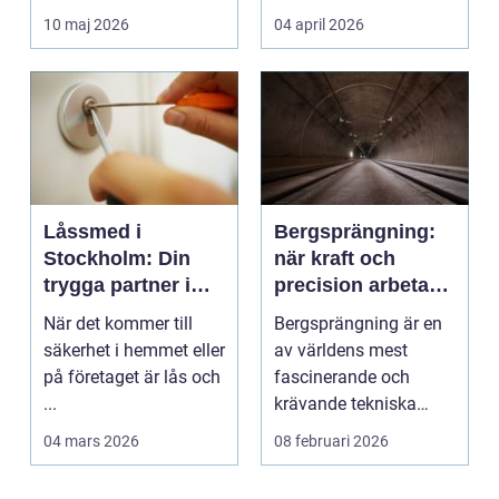
trädg&...
vintermorgon elle...
10 maj 2026
04 april 2026
Låssmed i
Bergsprängning:
Stockholm: Din
när kraft och
trygga partner i
precision arbetar
huvudstaden
tillsammans
När det kommer till
Bergsprängning är en
säkerhet i hemmet eller
av världens mest
på företaget är lås och
fascinerande och
...
krävande tekniska
procedu...
04 mars 2026
08 februari 2026