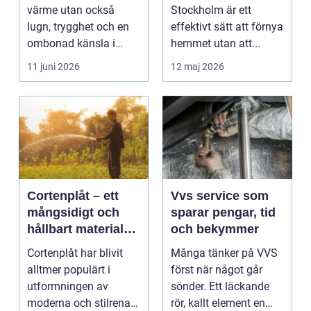
snyggt hem
värme utan också
Stockholm är ett
lugn, trygghet och en
effektivt sätt att förnya
ombonad känsla i
hemmet utan att...
hemmet. Allt fler hus...
11 juni 2026
12 maj 2026
Cortenplåt – ett
Vvs service som
mångsidigt och
sparar pengar, tid
hållbart material
och bekymmer
för din trädgård
Cortenplåt har blivit
Många tänker på VVS
alltmer populärt i
först när något går
utformningen av
sönder. Ett läckande
moderna och stilrena
rör, kallt element en