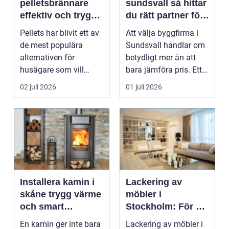
pelletsbrännare
sundsvall så hittar
effektiv och trygg
du rätt partner för
värme med pellets
ditt projekt
Pellets har blivit ett av
Att välja byggfirma i
de mest populära
Sundsvall handlar om
alternativen för
betydligt mer än att
husägare som vill
bara jämföra pris. Ett
kombinera låga
bygge påverka...
02 juli 2026
01 juli 2026
uppvärm...
Installera kamin i
Lackering av
skåne trygg värme
möbler i
och smart
Stockholm: För ett
investering
hållbart och
En kamin ger inte bara
Lackering av möbler i