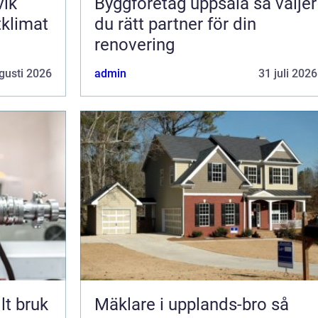
vik
Byggföretag uppsala så väljer
tklimat
du rätt partner för din
renovering
gusti 2026
admin
31 juli 2026
lt bruk
Mäklare i upplands-bro så