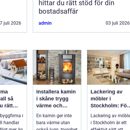
hittar du rätt stöd för din
bostadsaffär
7 juli 2026
admin
03 juli 2026
rma
Installera kamin
Lackering av
l så
i skåne trygg
möbler i
u rätt
värme och
Stockholm: För
för ditt
smart
ett hållbart och
 byggfirma i
En kamin ger inte
Lackering av möble
investering
snyggt hem
l handlar
bara värme utan
i Stockholm är ett
ligt mer än
också lugn, trygghet
effektivt sätt att