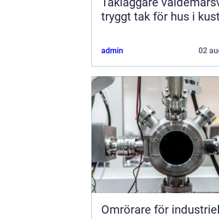
Takläggare valdemars
tryggt tak för hus i kus
admin
02 au
Omrörare för industriel