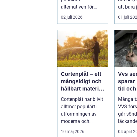
alternativen för
att bara
husägare som vill
pris. Ett
02 juli 2026
01 juli 20
kombinera låga
påverka..
uppvärm...
Cortenplåt – ett
Vvs se
mångsidigt och
sparar 
hållbart material
tid och
för din trädgård
bekym
Cortenplåt har blivit
Många t
alltmer populärt i
VVS förs
utformningen av
går sönde
moderna och
läckande 
stilrena trädg&...
element 
10 maj 2026
04 april 
vintermor