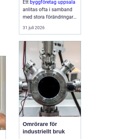
Ett
byggföretag uppsala
anlitas ofta i samband
med stora förändringar i
hemmet: köket ska
31 juli 2026
byggas om, badrummet
behöver bli mer
funktionellt eller huset
behöver fräschas upp
både ute och inne.
Samtidigt kan...
Omrörare för
industriellt bruk