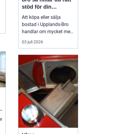
stöd för din
bostadsaffär
Att köpa eller sälja
bostad i Upplands-Bro
handlar om mycket mer
än kvadratmeter och
03 juli 2026
slutpris. Kommunen
består av flera tydliga
områden som
Kungsängen, Bro och de
mer lantliga delarna med
olika målgrupper,
prisnivåer och
framtidsplaner. För den
som...
r