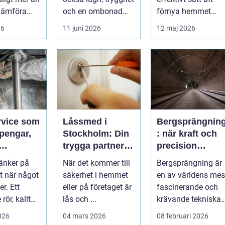
 jämföra
och en ombonad
förnya hemmet
 bygge
känsla i hemmet.
utan att...
26
11 juni 2026
12 maj 2026
.
Allt fler hus...
rvice som
Låssmed i
Bergsprängnin
pengar,
Stockholm: Din
: när kraft och
trygga partner i
precision
mer
huvudstaden
arbetar
änker på
När det kommer till
Bergsprängning är
tillsammans
t när något
säkerhet i hemmet
en av världens mes
r. Ett
eller på företaget är
fascinerande och
rör, kallt
lås och ...
krävande tekniska
en
procedu...
2026
04 mars 2026
08 februari 2026
gon elle...