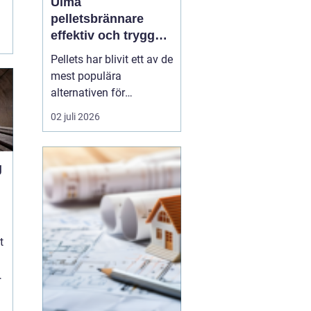
Ulma
pelletsbrännare
effektiv och trygg
värme med pellets
Pellets har blivit ett av de
mest populära
alternativen för
husägare som vill
02 juli 2026
kombinera låga
uppvärmningskostnader
med ett mer hållbart val.
g
I centrum står själva
pelletsbrännaren, där
konstruktion och
styrning avgör hur
t
mycket energi som
faktiskt ha...