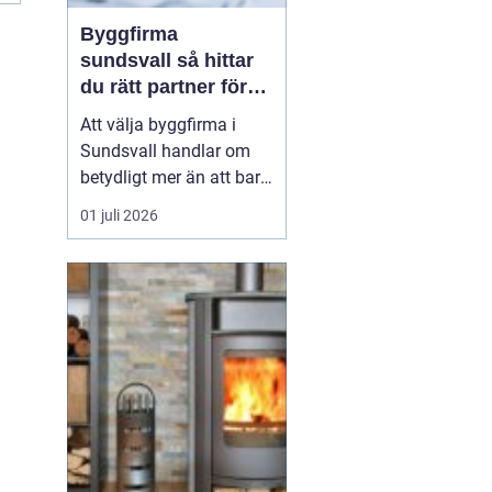
Byggfirma
sundsvall så hittar
du rätt partner för
ditt projekt
Att välja byggfirma i
Sundsvall handlar om
betydligt mer än att bara
jämföra pris. Ett bygge
01 juli 2026
påverkar vardagen,
ekonomin och värdet på
bostaden under lång tid
framåt. Den som
planerar renovering,
tillbyggnad eller nytt
bygge tjänar därför på
att tänk...