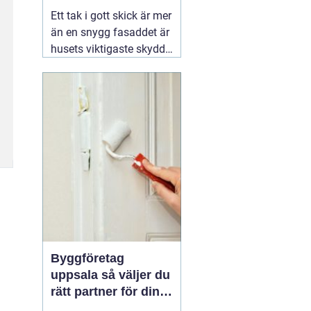
kustklimat
Ett tak i gott skick är mer
än en snygg fasaddet är
husets viktigaste skydd
mot regn, blåst och kyla.
I Valdemarsvik, där
vädret skiftar snabbt och
havsluften sliter extra på
material, spelar takets
kvalitet en ännu större
roll. En erfaren
02
augusti 2026
Byggföretag
uppsala så väljer du
rätt partner för din
renovering