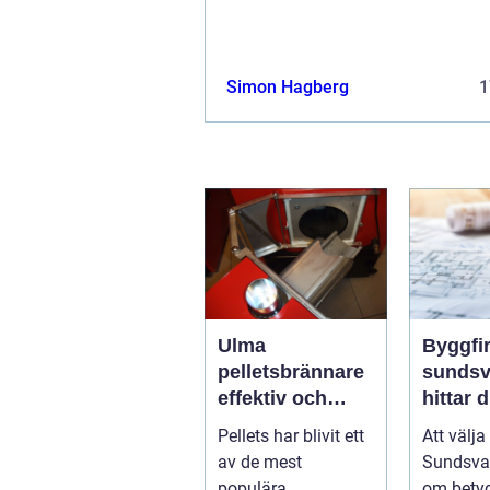
Simon Hagberg
1
Ulma
Byggfi
pelletsbrännare
sundsval
effektiv och
hittar d
trygg värme
partner 
Pellets har blivit ett
Att välja
med pellets
projekt
av de mest
Sundsval
populära
om betyd