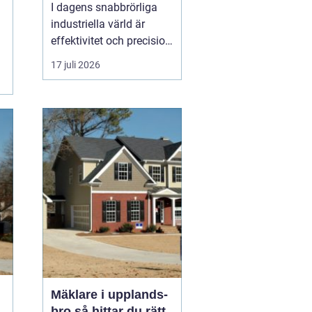
I dagens snabbrörliga
industriella värld är
effektivitet och precision
av yttersta vikt. En
17 juli 2026
omrörare
spelar en
avgörande roll i att
säkerställa att väts...
Mäklare i upplands-
bro så hittar du rätt