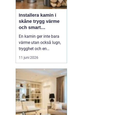
Installera kamin i
skåne trygg värme
och smart
investering
En kamin ger inte bara
värme utan också lugn,
trygghet och en
ombonad känsla i
11 juni 2026
hemmet. Allt fler
husägare i södra Sverige
ser fördelarna med att
kombinera elvärme eller
fjärrvärme med en
kamin, både för
ekonomins och
klimatets skull.
Samtidigt ställs...