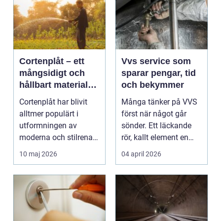
Cortenplåt – ett
Vvs service som
mångsidigt och
sparar pengar, tid
hållbart material
och bekymmer
för din trädgård
Cortenplåt har blivit
Många tänker på VVS
alltmer populärt i
först när något går
utformningen av
sönder. Ett läckande
moderna och stilrena
rör, kallt element en
trädg&...
vintermorgon elle...
10 maj 2026
04 april 2026