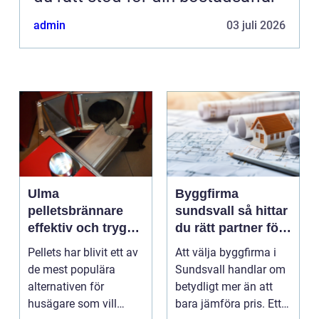
admin
03 juli 2026
Ulma
Byggfirma
pelletsbrännare
sundsvall så hittar
effektiv och trygg
du rätt partner för
värme med pellets
ditt projekt
Pellets har blivit ett av
Att välja byggfirma i
de mest populära
Sundsvall handlar om
alternativen för
betydligt mer än att
husägare som vill
bara jämföra pris. Ett