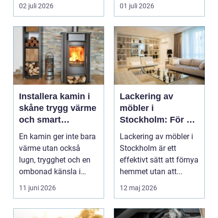
kombinera låga
bygge påverka...
02 juli 2026
01 juli 2026
uppvärm...
Installera kamin i
Lackering av
skåne trygg värme
möbler i
och smart
Stockholm: För ett
investering
hållbart och
En kamin ger inte bara
Lackering av möbler i
snyggt hem
värme utan också
Stockholm är ett
lugn, trygghet och en
effektivt sätt att förnya
ombonad känsla i
hemmet utan att...
hemmet. Allt fler hus...
11 juni 2026
12 maj 2026