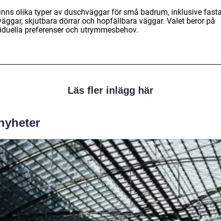
finns olika typer av duschväggar för små badrum, inklusive fast
väggar, skjutbara dörrar och hopfällbara väggar. Valet beror på
viduella preferenser och utrymmesbehov.
Läs fler inlägg här
 nyheter