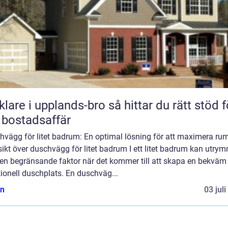
 i upplands-bro så hittar du rätt stöd för
 bostadsaffär
hvägg för litet badrum: En optimal lösning för att maximera r
ikt över duschvägg för litet badrum I ett litet badrum kan utry
 en begränsande faktor när det kommer till att skapa en bekväm
ionell duschplats. En duschväg...
n
03 jul