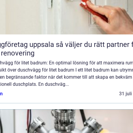
etag uppsala så väljer du rätt partner för
 renovering
hvägg för litet badrum: En optimal lösning för att maximera r
ikt över duschvägg för litet badrum I ett litet badrum kan utry
 en begränsande faktor när det kommer till att skapa en bekväm
ionell duschplats. En duschväg...
n
31 jul