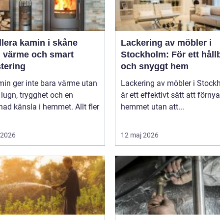
llera kamin i skåne
Lackering av möbler i
g värme och smart
Stockholm: För ett håll
tering
och snyggt hem
in ger inte bara värme utan
Lackering av möbler i Stock
lugn, trygghet och en
är ett effektivt sätt att förnya
d känsla i hemmet. Allt fler
hemmet utan att...
i 2026
12 maj 2026