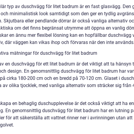
lär typ av duschvägg för litet badrum är en fast glasvägg. Den 
och minimalistisk look samtidigt som den ger en tydlig avgrän
. Skjutbara eller pendlande dörrar är också vanliga alternativ o
aktiska om det finns begränsat utrymme att öppna en vanlig dörr
kar en ännu mer flexibel lösning kan en hopfällbar duschvägg v
tiv, där väggen kan vikas ihop och förvaras när den inte används
ativa mätningar för duschvägg för litet badrum
av en duschvägg för ett litet badrum är det viktigt att ta hänsyn t
 och design. En genomsnittlig duschvägg för litet badrum har van
 på cirka 180-200 cm och en bredd på 70-120 cm. Glaset i dus
 av olika tjocklek, med vanliga alternativ som sträcker sig från 4 
skapa en behaglig duschupplevelse är det också viktigt att ha en
ng. En genomsnittlig duschvägg för litet badrum har en lutning p
er för att säkerställa att vattnet rinner ner i avrinningen utan at
golvet.