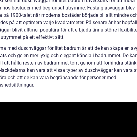
kt sett har duschväggar för litet badrum utvecklats för att möta
 hos bostäder med begränsat utrymme. Fasta glasväggar blev
a på 1900-talet när moderna bostäder började bli allt mindre oc
ades på att optimera varje kvadratmeter. På senare år har hopfäl
gar blivit alltmer populära för att erbjuda ännu större flexibilit
 utrymmet på ett effektivt sätt.
rna med duschväggar för litet badrum är att de kan skapa en a
ats och ge en mer lyxig och elegant känsla i badrummet. De ka
ill att hålla resten av badrummet torrt genom att förhindra stänk
 Nackdelarna kan vara att vissa typer av duschväggar kan vara s
göra och att de kan vara begränsande för personer med
nsnedsättningar.