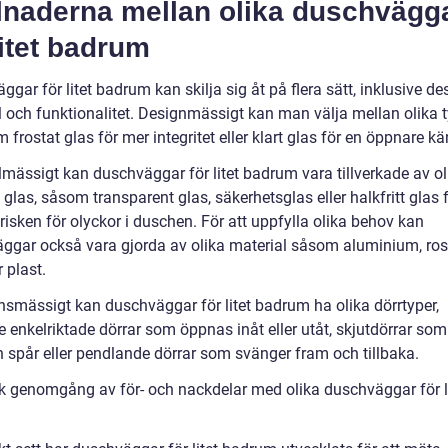
llnaderna mellan olika duschvägg
litet badrum
gar för litet badrum kan skilja sig åt på flera sätt, inklusive de
l och funktionalitet. Designmässigt kan man välja mellan olika 
 frostat glas för mer integritet eller klart glas för en öppnare kä
lmässigt kan duschväggar för litet badrum vara tillverkade av ol
 glas, såsom transparent glas, säkerhetsglas eller halkfritt glas f
isken för olyckor i duschen. För att uppfylla olika behov kan
ggar också vara gjorda av olika material såsom aluminium, rost
r plast.
nsmässigt kan duschväggar för litet badrum ha olika dörrtyper,
e enkelriktade dörrar som öppnas inåt eller utåt, skjutdörrar som
n spår eller pendlande dörrar som svänger fram och tillbaka.
sk genomgång av för- och nackdelar med olika duschväggar för l