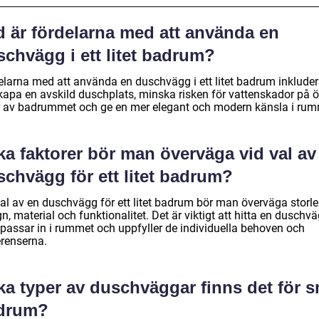
d är fördelarna med att använda en
chvägg i ett litet badrum?
elarna med att använda en duschvägg i ett litet badrum inkluder
skapa en avskild duschplats, minska risken för vattenskador på ö
r av badrummet och ge en mer elegant och modern känsla i rum
ka faktorer bör man överväga vid val av
schvägg för ett litet badrum?
val av en duschvägg för ett litet badrum bör man överväga storle
n, material och funktionalitet. Det är viktigt att hitta en duschv
passar in i rummet och uppfyller de individuella behoven och
erenserna.
ka typer av duschväggar finns det för 
drum?