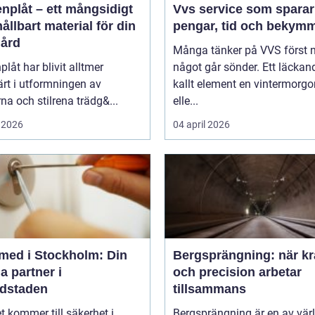
nplåt – ett mångsidigt
Vvs service som sparar
ållbart material för din
pengar, tid och bekym
gård
Många tänker på VVS först 
plåt har blivit alltmer
något går sönder. Ett läckand
rt i utformningen av
kallt element en vintermorgo
a och stilrena trädg&...
elle...
 2026
04 april 2026
med i Stockholm: Din
Bergsprängning: när kr
a partner i
och precision arbetar
dstaden
tillsammans
t kommer till säkerhet i
Bergsprängning är en av vär