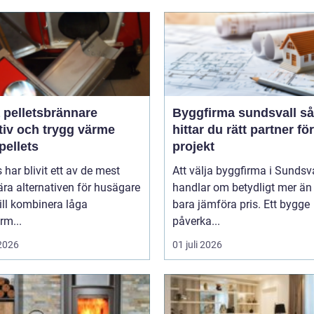
 pelletsbrännare
Byggfirma sundsvall så
tiv och trygg värme
hittar du rätt partner för
pellets
projekt
s har blivit ett av de mest
Att välja byggfirma i Sundsv
ra alternativen för husägare
handlar om betydligt mer än 
ill kombinera låga
bara jämföra pris. Ett bygge
rm...
påverka...
 2026
01 juli 2026