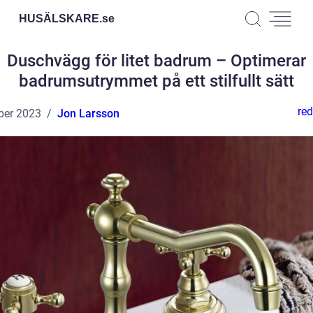
HUSÄLSKARE.
se
Duschvägg för litet badrum – Optimerar
badrumsutrymmet på ett stilfullt sätt
red
ber 2023
Jon Larsson