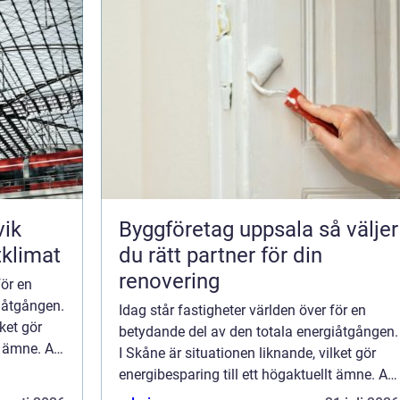
vik
Byggföretag uppsala så väljer
tklimat
du rätt partner för din
renovering
för en
iåtgången.
Idag står fastigheter världen över för en
lket gör
betydande del av den totala energiåtgången.
t ämne. Att
I Skåne är situationen liknande, vilket gör
energibesparing till ett högaktuellt ämne. Att
energibespara ...