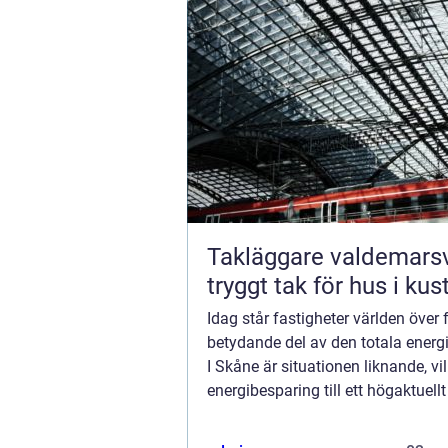
Takläggare valdemars
tryggt tak för hus i kus
Idag står fastigheter världen över 
betydande del av den totala energ
I Skåne är situationen liknande, vi
energibesparing till ett högaktuell
energibespara ...