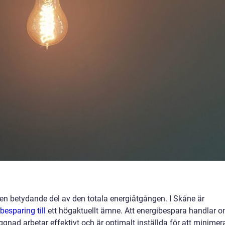
r en betydande del av den totala energiåtgången. I Skåne är
besparing till
ett högaktuellt ämne. Att energibespara handlar 
yggnad arbetar effektivt och är optimalt inställda för att minimer