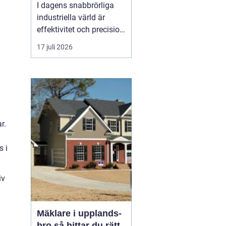
I dagens snabbrörliga
industriella värld är
effektivitet och precision
av yttersta vikt. En
17 juli 2026
omrörare
spelar en
avgörande roll i att
säkerställa att väts...
r.
s i
iv
Mäklare i upplands-
bro så hittar du rätt