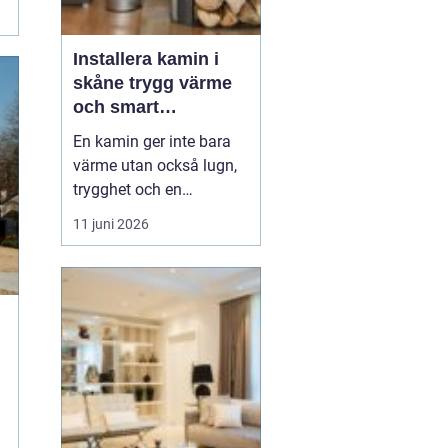
Installera kamin i
skåne trygg värme
och smart
investering
En kamin ger inte bara
värme utan också lugn,
trygghet och en
ombonad känsla i
11 juni 2026
hemmet. Allt fler
husägare i södra Sverige
ser fördelarna med att
kombinera elvärme eller
fjärrvärme med en
kamin, både för
ekonomins och
klimatets skull.
Samtidigt ställs...