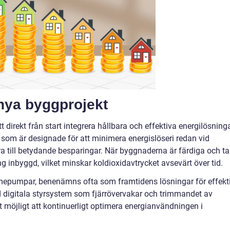
i nya byggprojekt
 direkt från start integrera hållbara och effektiva energilösninga
som är designade för att minimera energislöseri redan vid
a till betydande besparingar. När byggnaderna är färdiga och ta
ng inbyggd, vilket minskar koldioxidavtrycket avsevärt över tid.
mepumpar, benenämns ofta som framtidens lösningar för effekt
digitala styrsystem som fjärrövervakar och trimmandet av
 möjligt att kontinuerligt optimera energianvändningen i