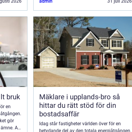
gusti 2026
admin
31 juli 2026
lt bruk
Mäklare i upplands-bro så
hittar du rätt stöd för din
för en
bostadsaffär
iåtgången.
lket gör
Idag står fastigheter världen över för en
t ämne. Att
betydande del av den totala energiåtgången.