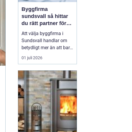
Byggfirma
sundsvall så hittar
du rätt partner för
ditt projekt
Att välja byggfirma i
Sundsvall handlar om
betydligt mer än att bara
jämföra pris. Ett bygge
01 juli 2026
påverkar vardagen,
ekonomin och värdet på
bostaden under lång tid
framåt. Den som
planerar renovering,
tillbyggnad eller nytt
bygge tjänar därför på
att tänk...