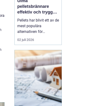
Ulma
pelletsbrännare
effektiv och trygg
ora
värme med pellets
Pellets har blivit ett av de
mest populära
n
alternativen för
husägare som vill
02 juli 2026
kombinera låga
uppvärmningskostnader
n
med ett mer hållbart val.
I centrum står själva
pelletsbrännaren, där
konstruktion och
styrning avgör hur
mycket energi som
faktiskt ha...