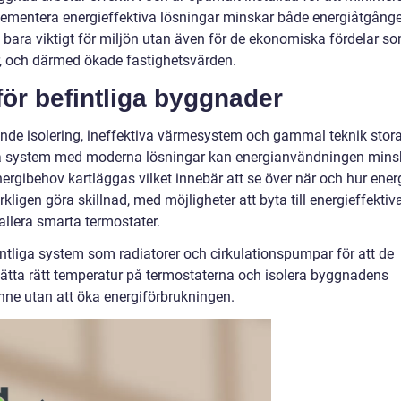
ementera energieffektiva lösningar minskar både energiåtgång
 bara viktigt för miljön utan även för de ekonomiska fördelar s
, och därmed ökade fastighetsvärden.
för befintliga byggnader
ande isolering, ineffektiva värmesystem och gammal teknik stor
ssa system med moderna lösningar kan energianvändningen mins
rgibehov kartläggas vilket innebär att se över när och hur ener
ligen göra skillnad, med möjligheter att byta till energieffektiv
tallera smarta termostater.
intliga system som radiatorer och cirkulationspumpar för att de
sätta rätt temperatur på termostaterna och isolera byggnadens
ne utan att öka energiförbrukningen.