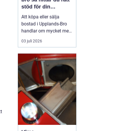
stöd för din
bostadsaffär
Att köpa eller sälja
bostad i Upplands-Bro
handlar om mycket mer
än kvadratmeter och
03 juli 2026
slutpris. Kommunen
består av flera tydliga
områden som
Kungsängen, Bro och de
mer lantliga delarna med
olika målgrupper,
prisnivåer och
framtidsplaner. För den
som...
t