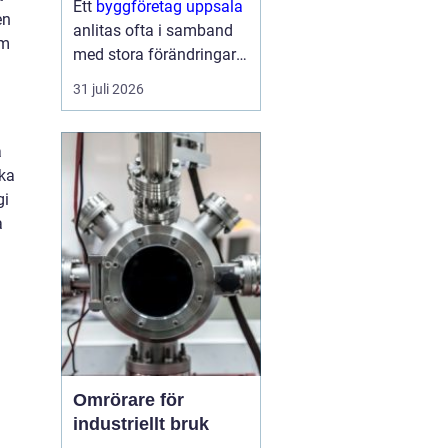
Ett
byggföretag uppsala
en
anlitas ofta i samband
om
med stora förändringar i
hemmet: köket ska
31 juli 2026
byggas om, badrummet
behöver bli mer
funktionellt eller huset
a
behöver fräschas upp
ka
både ute och inne.
gi
Samtidigt kan...
a
Omrörare för
industriellt bruk