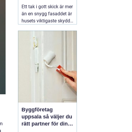
kustklimat
Ett tak i gott skick är mer
än en snygg fasaddet är
husets viktigaste skydd
mot regn, blåst och kyla.
I Valdemarsvik, där
vädret skiftar snabbt och
havsluften sliter extra på
material, spelar takets
kvalitet en ännu större
roll. En erfaren
02
augusti 2026
Byggföretag
uppsala så väljer du
om
rätt partner för din
a
renovering