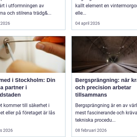
rt i utformningen av
kallt element en vintermorgo
a och stilrena trädg&...
elle...
 2026
04 april 2026
med i Stockholm: Din
Bergsprängning: när kr
a partner i
och precision arbetar
dstaden
tillsammans
t kommer till säkerhet i
Bergsprängning är en av vär
 eller på företaget är lås
mest fascinerande och kräv
tekniska procedu...
s 2026
08 februari 2026