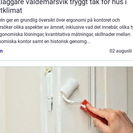
ggare valdemarsvik tryggt tak för hus i
tklimat
eln ger en grundlig översikt över ergonomi på kontoret och
söker olika aspekter av ämnet, inklusive vad det innebär, olika t
gonomiska lösningar, kvantitativa mätningar, skillnader mellan
nomiska kontor samt en historisk genomg...
n
02 augusti