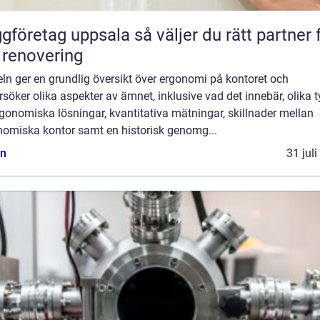
etag uppsala så väljer du rätt partner för
 renovering
eln ger en grundlig översikt över ergonomi på kontoret och
söker olika aspekter av ämnet, inklusive vad det innebär, olika t
gonomiska lösningar, kvantitativa mätningar, skillnader mellan
nomiska kontor samt en historisk genomg...
n
31 jul