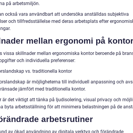
rna på arbetsmiljön.
an också vara användbart att undersöka anställdas subjektiva
ser och tillfredsställelse med deras arbetsplats efter ergonomis
ingar.
lnader mellan ergonomi på kontor
ns vissa skillnader mellan ergonomiska kontor beroende på bran
pgifter och individuella preferenser:
rslandskap vs. traditionella kontor
orslandskap är möjligheterna till individuell anpassning och avs
ränsade jämfört med traditionella kontor.
 är det viktigt att tänka på ljudisolering, visual privacy och möjl
na byta arbetsställning för att minimera belastningen på de anst
örändrade arbetsrutiner
und av ökad användning av digitala verktyg och förändrade