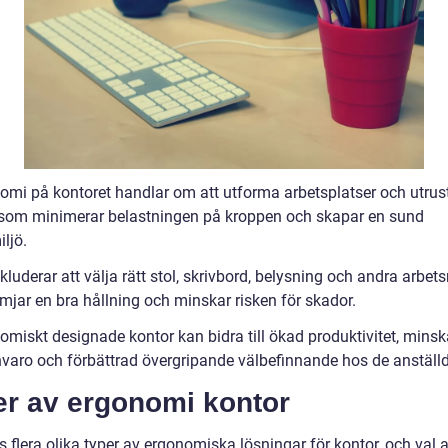
omi på kontoret handlar om att utforma arbetsplatser och utrus
t som minimerar belastningen på kroppen och skapar en sund
ljö.
kluderar att välja rätt stol, skrivbord, belysning och andra arbet
mjar en bra hållning och minskar risken för skador.
omiskt designade kontor kan bidra till ökad produktivitet, mins
nvaro och förbättrad övergripande välbefinnande hos de anställ
er av ergonomi kontor
s flera olika typer av ergonomiska lösningar för kontor, och val 