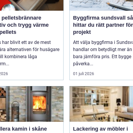
 pelletsbrännare
Byggfirma sundsvall så
tiv och trygg värme
hittar du rätt partner för
pellets
projekt
s har blivit ett av de mest
Att välja byggfirma i Sundsv
ra alternativen för husägare
handlar om betydligt mer än 
ill kombinera låga
bara jämföra pris. Ett bygge
rm...
påverka...
 2026
01 juli 2026
llera kamin i skåne
Lackering av möbler i