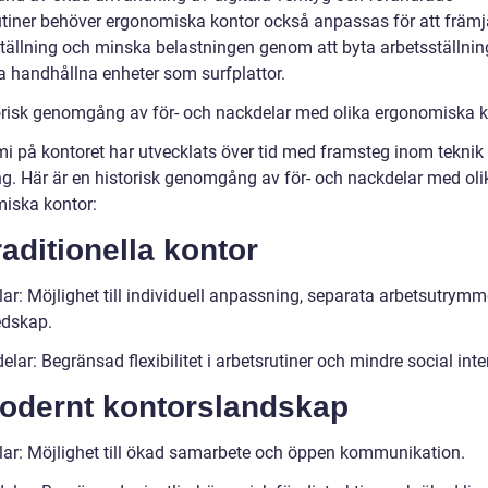
utiner behöver ergonomiska kontor också anpassas för att främja
tällning och minska belastningen genom att byta arbetsställning
 handhållna enheter som surfplattor.
orisk genomgång av för- och nackdelar med olika ergonomiska k
i på kontoret har utvecklats över tid med framsteg inom teknik
ng. Här är en historisk genomgång av för- och nackdelar med oli
iska kontor:
raditionella kontor
lar: Möjlighet till individuell anpassning, separata arbetsutrym
edskap.
lar: Begränsad flexibilitet i arbetsrutiner och mindre social inte
Modernt kontorslandskap
lar: Möjlighet till ökad samarbete och öppen kommunikation.