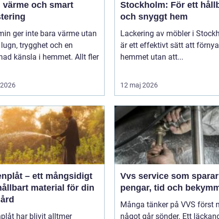
g värme och smart
Stockholm: För ett håll
tering
och snyggt hem
in ger inte bara värme utan
Lackering av möbler i Stock
lugn, trygghet och en
är ett effektivt sätt att förnya
d känsla i hemmet. Allt fler
hemmet utan att...
i 2026
12 maj 2026
nplåt – ett mångsidigt
Vvs service som sparar
ållbart material för din
pengar, tid och bekym
gård
Många tänker på VVS först 
plåt har blivit alltmer
något går sönder. Ett läckand