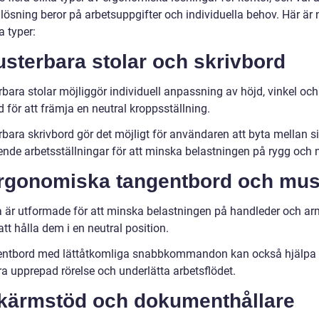
 lösning beror på arbetsuppgifter och individuella behov. Här är
a typer:
usterbara stolar och skrivbord
bara stolar möjliggör individuell anpassning av höjd, vinkel och
 för att främja en neutral kroppsställning.
rbara skrivbord gör det möjligt för användaren att byta mellan s
ende arbetsställningar för att minska belastningen på rygg och 
Ergonomiska tangentbord och mu
 är utformade för att minska belastningen på handleder och ar
t hålla dem i en neutral position.
ntbord med lättåtkomliga snabbkommandon kan också hjälpa ti
a upprepad rörelse och underlätta arbetsflödet.
Skärmstöd och dokumenthållare