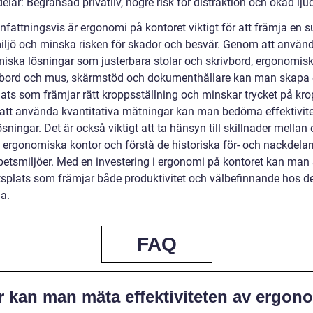
lar: Begränsad privatliv, högre risk för distraktion och ökad lju
attningsvis är ergonomi på kontoret viktigt för att främja en 
iljö och minska risken för skador och besvär. Genom att använ
iska lösningar som justerbara stolar och skrivbord, ergonomis
bord och mus, skärmstöd och dokumenthållare kan man skapa
lats som främjar rätt kroppsställning och minskar trycket på kr
tt använda kvantitativa mätningar kan man bedöma effektivite
sningar. Det är också viktigt att ta hänsyn till skillnader mellan 
v ergonomiska kontor och förstå de historiska för- och nackdel
rbetsmiljöer. Med en investering i ergonomi på kontoret kan man
tsplats som främjar både produktivitet och välbefinnande hos d
a.
FAQ
r kan man mäta effektiviteten av ergon