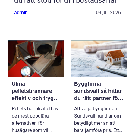
du rätt stöd för din bostadsaffär
admin
03 juli 2026
Ulma
Byggfirma
pelletsbrännare
sundsvall så hittar
effektiv och trygg
du rätt partner för
värme med pellets
ditt projekt
Pellets har blivit ett av
Att välja byggfirma i
de mest populära
Sundsvall handlar om
alternativen för
betydligt mer än att
husägare som vill
bara jämföra pris. Ett