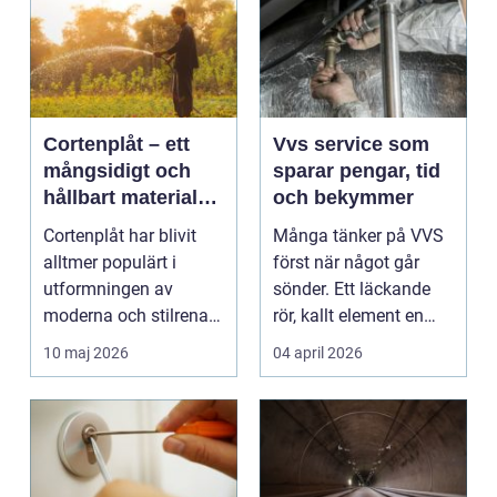
Cortenplåt – ett
Vvs service som
mångsidigt och
sparar pengar, tid
hållbart material
och bekymmer
för din trädgård
Cortenplåt har blivit
Många tänker på VVS
alltmer populärt i
först när något går
utformningen av
sönder. Ett läckande
moderna och stilrena
rör, kallt element en
trädg&...
vintermorgon elle...
10 maj 2026
04 april 2026