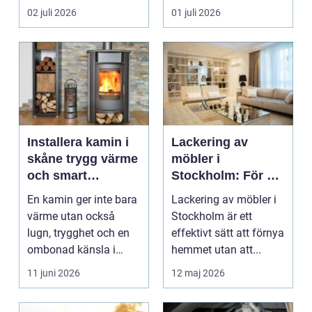
kombinera låga
bygge påverka...
02 juli 2026
01 juli 2026
uppvärm...
Installera kamin i
Lackering av
skåne trygg värme
möbler i
och smart
Stockholm: För ett
investering
hållbart och
En kamin ger inte bara
Lackering av möbler i
snyggt hem
värme utan också
Stockholm är ett
lugn, trygghet och en
effektivt sätt att förnya
ombonad känsla i
hemmet utan att...
hemmet. Allt fler hus...
11 juni 2026
12 maj 2026