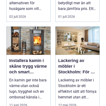
alternativen för
betydligt mer än att
husägare som vill
bara jämföra pris. Ett
kombinera låga
bygge påverka...
02 juli 2026
01 juli 2026
uppvärm...
Installera kamin i
Lackering av
skåne trygg värme
möbler i
och smart
Stockholm: För ett
investering
hållbart och
En kamin ger inte bara
Lackering av möbler i
snyggt hem
värme utan också
Stockholm är ett
lugn, trygghet och en
effektivt sätt att förnya
ombonad känsla i
hemmet utan att...
hemmet. Allt fler hus...
11 juni 2026
12 maj 2026