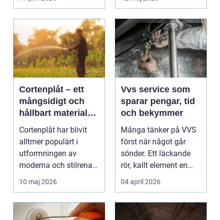
Cortenplåt – ett
Vvs service som
mångsidigt och
sparar pengar, tid
hållbart material
och bekymmer
för din trädgård
Cortenplåt har blivit
Många tänker på VVS
alltmer populärt i
först när något går
utformningen av
sönder. Ett läckande
moderna och stilrena
rör, kallt element en
trädg&...
vintermorgon elle...
10 maj 2026
04 april 2026