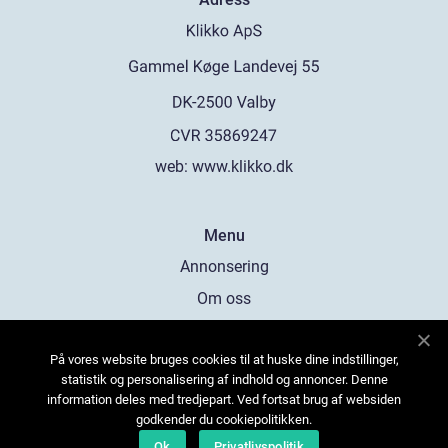
web:
www.klikko.dk
Menu
Annonsering
Om oss
Cookies
På vores website bruges cookies til at huske dine indstillinger,
Kontakta oss
statistik og personalisering af indhold og annoncer. Denne
Sitemap
information deles med tredjepart. Ved fortsat brug af websiden
godkender du cookiepolitikken.
Ok
Privatlivspolitik