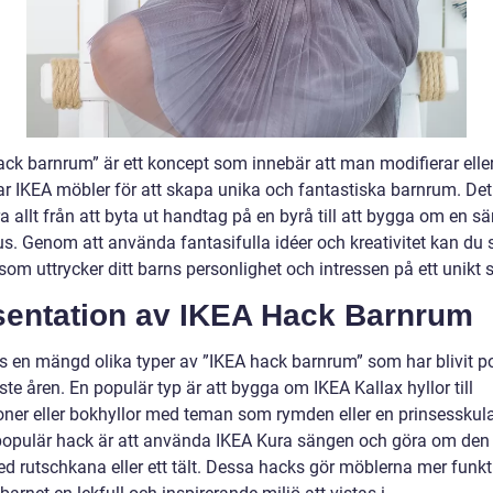
ack barnrum” är ett koncept som innebär att man modifierar elle
r IKEA möbler för att skapa unika och fantastiska barnrum. Det
a allt från att byta ut handtag på en byrå till att bygga om en sän
hus. Genom att använda fantasifulla idéer och kreativitet kan du
som uttrycker ditt barns personlighet och intressen på ett unikt s
sentation av IKEA Hack Barnrum
ns en mängd olika typer av ”IKEA hack barnrum” som har blivit p
te åren. En populär typ är att bygga om IKEA Kallax hyllor till
ioner eller bokhyllor med teman som rymden eller en prinsesskul
opulär hack är att använda IKEA Kura sängen och göra om den t
d rutschkana eller ett tält. Dessa hacks gör möblerna mer funkt