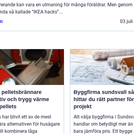
irerande kan vara en utmaning för många föräldrar. Men genom 
nda så kallade ”IKEA hacks”...
n
03 jul
 pelletsbrännare
Byggfirma sundsvall så
tiv och trygg värme
hittar du rätt partner för
pellets
projekt
s har blivit ett av de mest
Att välja byggfirma i Sundsv
ra alternativen för husägare
handlar om betydligt mer än 
ill kombinera låga
bara jämföra pris. Ett bygge