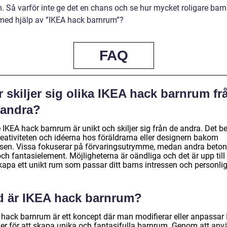
. Så varför inte ge det en chans och se hur mycket roligare ba
 med hjälp av ”IKEA hack barnrum”?
FAQ
 skiljer sig olika IKEA hack barnrum fr
randra?
 IKEA hack barnrum är unikt och skiljer sig från de andra. Det be
reativiteten och idéerna hos föräldrarna eller designern bakom
sen. Vissa fokuserar på förvaringsutrymme, medan andra beton
och fantasielement. Möjligheterna är oändliga och det är upp till
kapa ett unikt rum som passar ditt barns intressen och personlig
d är IKEA hack barnrum?
 hack barnrum är ett koncept där man modifierar eller anpassar
er för att skapa unika och fantasifulla barnrum. Genom att an