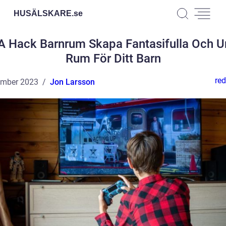
HUSÄLSKARE.
se
A Hack Barnrum Skapa Fantasifulla Och U
Rum För Ditt Barn
red
ember 2023
Jon Larsson