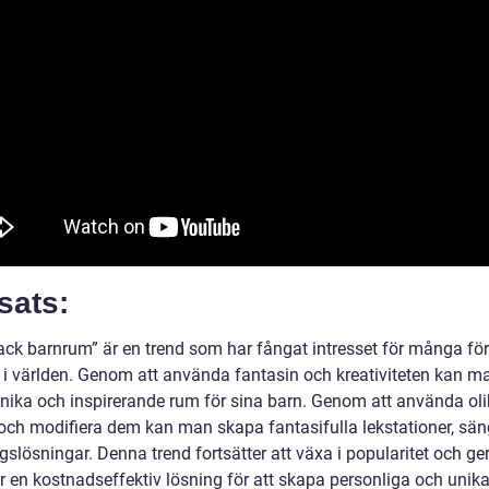
sats:
ack barnrum” är en trend som har fångat intresset för många för
 i världen. Genom att använda fantasin och kreativiteten kan m
nika och inspirerande rum för sina barn. Genom att använda ol
och modifiera dem kan man skapa fantasifulla lekstationer, sän
gslösningar. Denna trend fortsätter att växa i popularitet och ge
ar en kostnadseffektiv lösning för att skapa personliga och unik