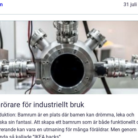
n
31 jul
örare för industriellt bruk
oduktion: Barnrum är en plats där barnen kan drömma, leka och
ska sin fantasi. Att skapa ett barnrum som är både funktionellt 
irerande kan vara en utmaning för många föräldrar. Men genom 
nda så kallade ”IKEA hacks”...