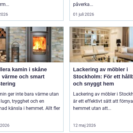
rm...
påverka...
 2026
01 juli 2026
llera kamin i skåne
Lackering av möbler i
g värme och smart
Stockholm: För ett håll
tering
och snyggt hem
in ger inte bara värme utan
Lackering av möbler i Stock
lugn, trygghet och en
är ett effektivt sätt att förnya
d känsla i hemmet. Allt fler
hemmet utan att...
i 2026
12 maj 2026