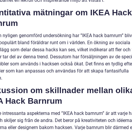
barnet en lekfull och inspirerande miljö att vistas i.
ntitativa mätningar om IKEA Hack
nrum
en nyligen genomförd undersökning har ”IKEA hack barnrum” bliv
populärt bland föräldrar runt om i världen. En ökning av sociala
ägg som delar dessa hacks kan ses, vilket indikerar att fler och 
r tar del av denna trend. Dessutom har försäljningen av de speci
bler som används i hacksen också ökat. Det finns en tydlig eft
er som kan anpassas och användas för att skapa fantasifulla
.
ussion om skillnader mellan olik
A Hack Barnrum
e intressanta aspekterna med ”IKEA hack barnrum” är att varje h
h skiljer sig från de andra. Det beror på kreativiteten och idéern
arna eller designern bakom hacksen. Varje barnrum blir därmed e