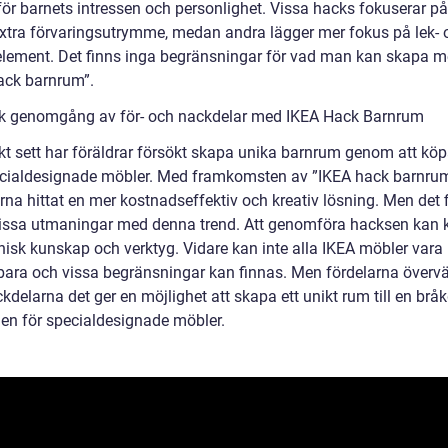
för barnets intressen och personlighet. Vissa hacks fokuserar på
xtra förvaringsutrymme, medan andra lägger mer fokus på lek- 
element. Det finns inga begränsningar för vad man kan skapa 
ack barnrum”.
sk genomgång av för- och nackdelar med IKEA Hack Barnrum
skt sett har föräldrar försökt skapa unika barnrum genom att kö
cialdesignade möbler. Med framkomsten av ”IKEA hack barnrum
rna hittat en mer kostnadseffektiv och kreativ lösning. Men det 
issa utmaningar med denna trend. Att genomföra hacksen kan 
nisk kunskap och verktyg. Vidare kan inte alla IKEA möbler vara 
ara och vissa begränsningar kan finnas. Men fördelarna överv
kdelarna det ger en möjlighet att skapa ett unikt rum till en brå
en för specialdesignade möbler.