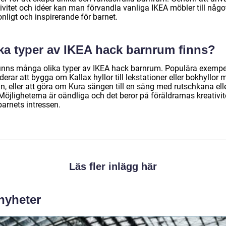
ivitet och idéer kan man förvandla vanliga IKEA möbler till någo
nligt och inspirerande för barnet.
lka typer av IKEA hack barnrum finns?
finns många olika typer av IKEA hack barnrum. Populära exempe
derar att bygga om Kallax hyllor till lekstationer eller bokhyllor 
, eller att göra om Kura sängen till en säng med rutschkana elle
 Möjligheterna är oändliga och det beror på föräldrarnas kreativit
barnets intressen.
Läs fler inlägg här
 nyheter