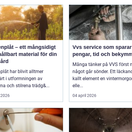
nplåt – ett mångsidigt
Vvs service som sparar
ållbart material för din
pengar, tid och bekym
gård
Många tänker på VVS först 
plåt har blivit alltmer
något går sönder. Ett läckand
rt i utformningen av
kallt element en vintermorgo
a och stilrena trädg&...
elle...
 2026
04 april 2026