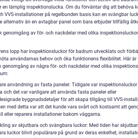
er en lämplig inspektionslucka. Om du förväntar dig att behöv
och VVS-installationer på regelbunden basis kan en svängbar luc
re alternativ än en avtagbar panel som bara erbjuder tillfällig åt
sk genomgång av för- och nackdelar med olika inspektionsluckor
rens lopp har inspektionsluckor för badrum utvecklats och förbä
 möta användarnas behov och öka funktionens flexibilitet. Här är
sk genomgång av några för- och nackdelar med olika inspektions
rum:
gare användning av fasta paneler: Tidigare var inspektionsluckor
a och det var vanligare att använda fasta paneler eller
esignade byggnadsdetaljer för att skapa tillgång till VVS-install
en med detta var att det kunde vara svårt och kostsamt att ge
l eller reparera installationer bakom väggarna.
ckling av skjutbara och svängbara luckor: Med tiden har skjutba
a luckor blivit populärare på grund av deras enkelhet, installat