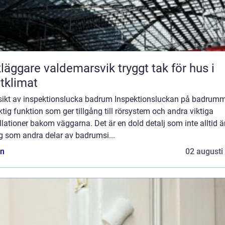
ggare valdemarsvik tryggt tak för hus i
tklimat
sikt av inspektionslucka badrum Inspektionsluckan på badrumm
ktig funktion som ger tillgång till rörsystem och andra viktiga
llationer bakom väggarna. Det är en dold detalj som inte alltid är
g som andra delar av badrumsi...
n
02 augusti