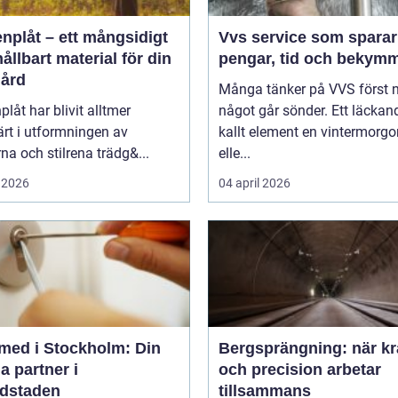
nplåt – ett mångsidigt
Vvs service som sparar
ållbart material för din
pengar, tid och bekym
gård
Många tänker på VVS först 
plåt har blivit alltmer
något går sönder. Ett läckand
rt i utformningen av
kallt element en vintermorgo
a och stilrena trädg&...
elle...
 2026
04 april 2026
med i Stockholm: Din
Bergsprängning: när kr
a partner i
och precision arbetar
dstaden
tillsammans