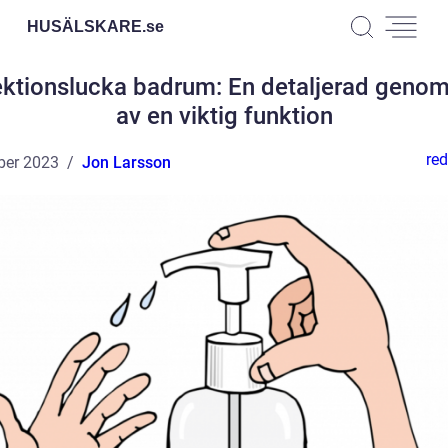
HUSÄLSKARE.
se
ektionslucka badrum: En detaljerad geno
av en viktig funktion
red
ber 2023
Jon Larsson