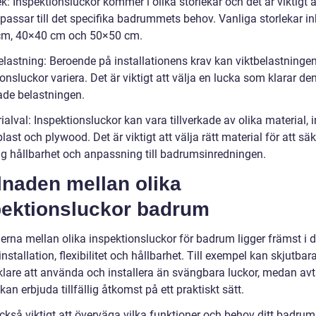
ek: Inspektionsluckor kommer i olika storlekar och det är viktigt a
passar till det specifika badrummets behov. Vanliga storlekar in
cm, 40×40 cm och 50×50 cm.
elastning: Beroende på installationens krav kan viktbelastningen
onsluckor variera. Det är viktigt att välja en lucka som klarar de
ade belastningen.
ialval: Inspektionsluckor kan vara tillverkade av olika material, 
plast och plywood. Det är viktigt att välja rätt material för att säk
ig hållbarhet och anpassning till badrumsinredningen.
lnaden mellan olika
pektionsluckor badrum
derna mellan olika inspektionsluckor för badrum ligger främst i 
installation, flexibilitet och hållbarhet. Till exempel kan skjutbar
klare att använda och installera än svängbara luckor, medan av
kan erbjuda tillfällig åtkomst på ett praktiskt sätt.
ckså viktigt att överväga vilka funktioner och behov ditt badrum