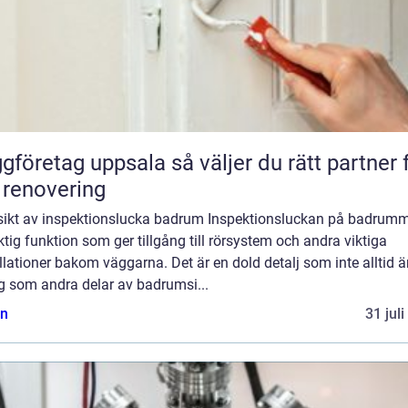
etag uppsala så väljer du rätt partner för
 renovering
sikt av inspektionslucka badrum Inspektionsluckan på badrumm
ktig funktion som ger tillgång till rörsystem och andra viktiga
llationer bakom väggarna. Det är en dold detalj som inte alltid är
g som andra delar av badrumsi...
n
31 jul