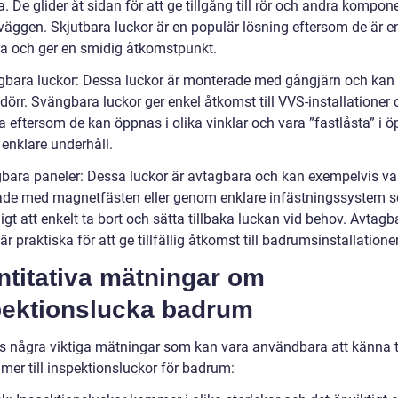
 De glider åt sidan för att ge tillgång till rör och andra kompon
äggen. Skjutbara luckor är en populär lösning eftersom de är en
era och ger en smidig åtkomstpunkt.
gbara luckor: Dessa luckor är monterade med gångjärn och ka
örr. Svängbara luckor ger enkel åtkomst till VVS-installationer 
 eftersom de kan öppnas i olika vinklar och vara ”fastlåsta” i ö
 enklare underhåll.
gbara paneler: Dessa luckor är avtagbara och kan exempelvis va
de med magnetfästen eller genom enklare infästningssystem 
igt att enkelt ta bort och sätta tillbaka luckan vid behov. Avtagb
är praktiska för att ge tillfällig åtkomst till badrumsinstallationer
ntitativa mätningar om
pektionslucka badrum
ns några viktiga mätningar som kan vara användbara att känna ti
mer till inspektionsluckor för badrum: