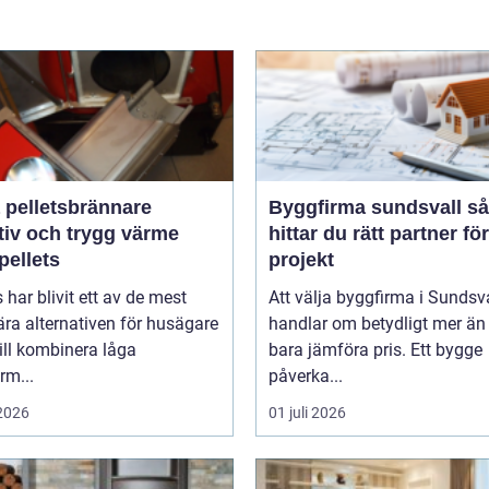
 pelletsbrännare
Byggfirma sundsvall så
tiv och trygg värme
hittar du rätt partner för
pellets
projekt
s har blivit ett av de mest
Att välja byggfirma i Sundsv
ra alternativen för husägare
handlar om betydligt mer än 
ill kombinera låga
bara jämföra pris. Ett bygge
rm...
påverka...
 2026
01 juli 2026