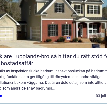
 i upplands-bro så hittar du rätt stöd för
 bostadsaffär
sikt av inspektionslucka badrum Inspektionsluckan på badrumm
ktig funktion som ger tillgång till rörsystem och andra viktiga
llationer bakom väggarna. Det är en dold detalj som inte alltid är
g som andra delar av badrumsi...
n
03 jul