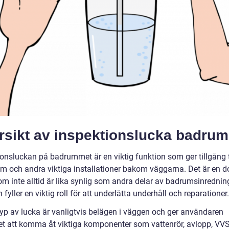
rsikt av inspektionslucka badrum
ionsluckan på badrummet är en viktig funktion som ger tillgång t
em och andra viktiga installationer bakom väggarna. Det är en d
om inte alltid är lika synlig som andra delar av badrumsinrednin
fyller en viktig roll för att underlätta underhåll och reparationer.
yp av lucka är vanligtvis belägen i väggen och ger användaren
et att komma åt viktiga komponenter som vattenrör, avlopp, VVS