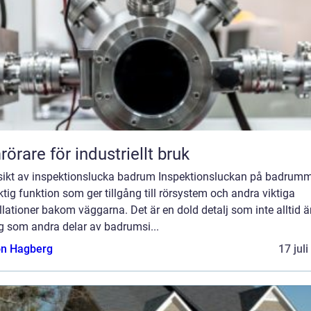
örare för industriellt bruk
sikt av inspektionslucka badrum Inspektionsluckan på badrumm
ktig funktion som ger tillgång till rörsystem och andra viktiga
llationer bakom väggarna. Det är en dold detalj som inte alltid är
g som andra delar av badrumsi...
n Hagberg
17 jul