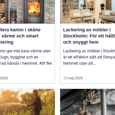
llera kamin i skåne
Lackering av möbler i
g värme och smart
Stockholm: För ett håll
tering
och snyggt hem
in ger inte bara värme utan
Lackering av möbler i Stock
lugn, trygghet och en
är ett effektivt sätt att förnya
d känsla i hemmet. Allt fler
hemmet utan att...
i 2026
12 maj 2026