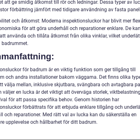
t att ge smidig åtkomst till rör och ledningar. Dessa typer av lu
 stor förbättring jämfört med tidigare användning av fasta panel
bilitet och åtkomst: Moderna inspektionsluckor har blivit mer flex
onomiska för att göra underhåll och reparationer enklare. De ka
att använda och tillåta åtkomst från olika vinklar, vilket underlät
 i badrummet.
manfattning:
onsluckor för badrum är en viktig funktion som ger tillgång till
em och andra installationer bakom väggarna. Det finns olika typ
tt välja mellan, inklusive skjutbara, svängbara och avtagbara pa
väljer en lucka är det viktigt att överväga storlek, viktbelastnin
lval för att passa specifika behov. Genom historien har
onsluckor förbättrats för att erbjuda enklare tillgång och underl
l och reparationer. Med rätt val av lucka kan du säkerställa en
re upplevelse och hållbarhet för ditt badrum.