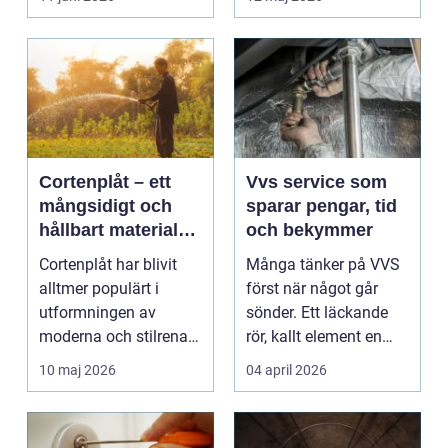
Cortenplåt – ett
Vvs service som
mångsidigt och
sparar pengar, tid
hållbart material
och bekymmer
för din trädgård
Cortenplåt har blivit
Många tänker på VVS
alltmer populärt i
först när något går
utformningen av
sönder. Ett läckande
moderna och stilrena
rör, kallt element en
trädg&...
vintermorgon elle...
10 maj 2026
04 april 2026