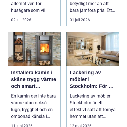
alternativen för
betydligt mer än att
husägare som vill
bara jämföra pris. Ett
kombinera låga
bygge påverka...
02 juli 2026
01 juli 2026
uppvärm...
Installera kamin i
Lackering av
skåne trygg värme
möbler i
och smart
Stockholm: För ett
investering
hållbart och
En kamin ger inte bara
Lackering av möbler i
snyggt hem
värme utan också
Stockholm är ett
lugn, trygghet och en
effektivt sätt att förnya
ombonad känsla i
hemmet utan att...
hemmet. Allt fler hus...
11 juni 2026
12 maj 2026