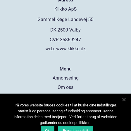
web:
www.klikko.dk
Menu
Annonsering
Om oss
Cookies
På vores website bruges cookies til at huske dine indstillinger,
Kontakta oss
statistik og personalisering af indhold og annoncer. Denne
Sitemap
information deles med tredjepart. Ved fortsat brug af websiden
godkender du cookiepolitikken.
Ok
Privatlivspolitik