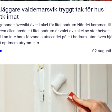
ggare valdemarsvik tryggt tak för hus i
tklimat
ripande översikt över kakel för litet badrum När det kommer till 
era eller inreda ett litet badrum är valet av kakel av stor betydel
 kan inte bara förvandla utseendet på ett badrum, utan även hj
att optimera utrymmet o...
n
02 augusti