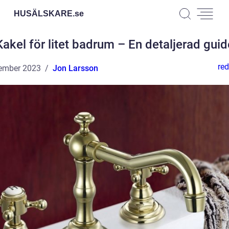
HUSÄLSKARE.
se
Kakel för litet badrum – En detaljerad guid
red
ember 2023
Jon Larsson