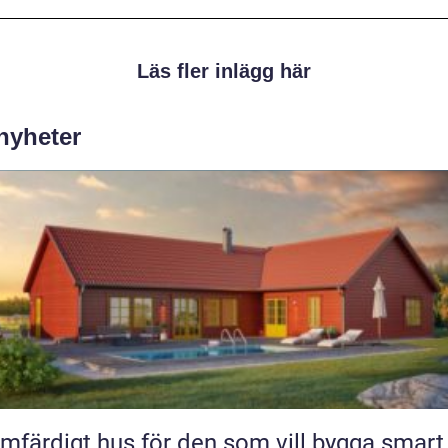
Läs fler inlägg här
 nyheter
mfärdigt hus för den som vill bygga smart