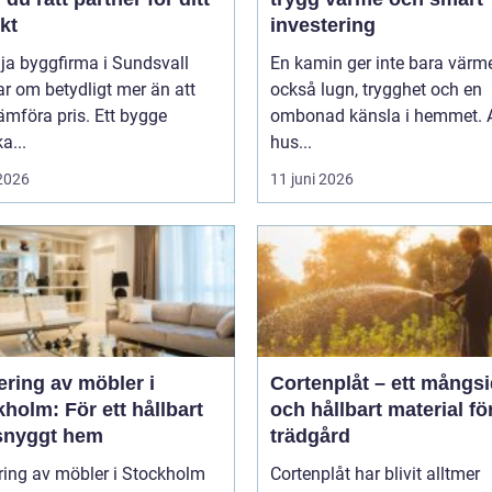
kt
investering
lja byggfirma i Sundsvall
En kamin ger inte bara värm
r om betydligt mer än att
också lugn, trygghet och en
ämföra pris. Ett bygge
ombonad känsla i hemmet. Al
a...
hus...
 2026
11 juni 2026
ering av möbler i
Cortenplåt – ett mångsi
holm: För ett hållbart
och hållbart material fö
snyggt hem
trädgård
ring av möbler i Stockholm
Cortenplåt har blivit alltmer