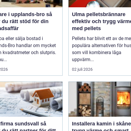
re i upplands-bro så
Ulma pelletsbrännare
r du rätt stöd för din
effektiv och trygg värm
adsaffär
med pellets
pa eller sälja bostad i
Pellets har blivit ett av de me
nds-Bro handlar om mycket
populära alternativen för hu
 kvadratmeter och slutpris.
som vill kombinera låga
...
uppvärm...
 2026
02 juli 2026
irma sundsvall så
Installera kamin i skåne
r du rätt partner för ditt
trygg värme och smart