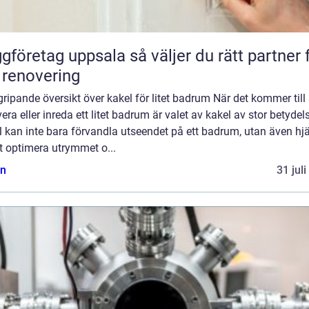
etag uppsala så väljer du rätt partner för
 renovering
ripande översikt över kakel för litet badrum När det kommer till 
era eller inreda ett litet badrum är valet av kakel av stor betydel
 kan inte bara förvandla utseendet på ett badrum, utan även hj
att optimera utrymmet o...
n
31 jul