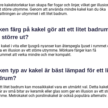
e kakelstorlekar kan skapa fler fogar och linjer, vilket ger illusi
tt större utrymme. Genom att använda mindre kakel kan du öka
attningen av utrymmet i ett litet badrum.
ken färg på kakel gör att ett litet badru
 större ut?
 kakel i vita eller ljusgrå nyanser kan återspegla ljuset i rummet
 en illusion av ett större utrymme. Mörkare färger kan få
ummet att verka mindre och mer kompakt.
ken typ av kakel är bäst lämpad för ett li
drum?
ett litet badrum kan mosaikkakel vara en utmärkt val. Detta kake
r av små bitar av keramik eller glas som ger en illusion av ett st
mme. Metrokakel och porslinskakel är också populära alternativ.