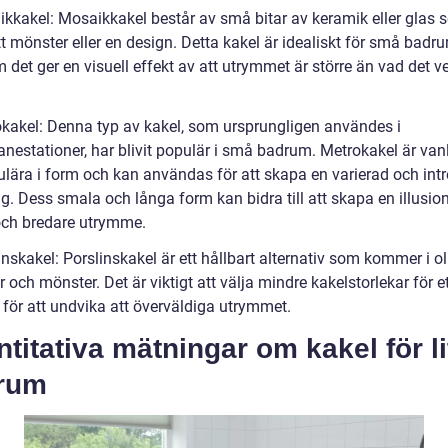
ikkakel: Mosaikkakel består av små bitar av keramik eller glas
tt mönster eller en design. Detta kakel är idealiskt för små badr
 det ger en visuell effekt av att utrymmet är större än vad det v
okakel: Denna typ av kakel, som ursprungligen användes i
nestationer, har blivit populär i små badrum. Metrokakel är vanl
ulära i form och kan användas för att skapa en varierad och int
g. Dess smala och långa form kan bidra till att skapa en illusion
och bredare utrymme.
inskakel: Porslinskakel är ett hållbart alternativ som kommer i ol
r och mönster. Det är viktigt att välja mindre kakelstorlekar för ett
för att undvika att överväldiga utrymmet.
titativa mätningar om kakel för li
rum