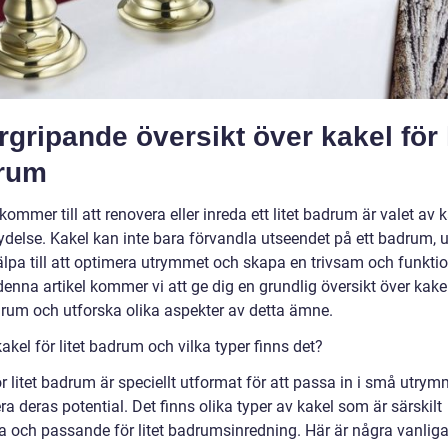
gripande översikt över kakel för l
rum
kommer till att renovera eller inreda ett litet badrum är valet av 
tydelse. Kakel kan inte bara förvandla utseendet på ett badrum, 
älpa till att optimera utrymmet och skapa en trivsam och funktio
 denna artikel kommer vi att ge dig en grundlig översikt över kake
adrum och utforska olika aspekter av detta ämne.
akel för litet badrum och vilka typer finns det?
r litet badrum är speciellt utformat för att passa in i små utry
 deras potential. Det finns olika typer av kakel som är särskilt
a och passande för litet badrumsinredning. Här är några vanliga