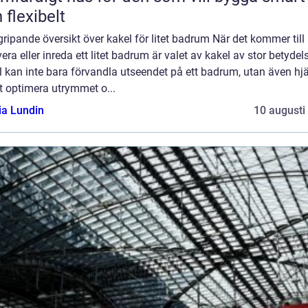
 flexibelt
ripande översikt över kakel för litet badrum När det kommer till 
era eller inreda ett litet badrum är valet av kakel av stor betydel
 kan inte bara förvandla utseendet på ett badrum, utan även hj
att optimera utrymmet o...
ia Lundin
10 augusti