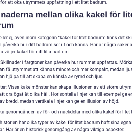
 för att öka utrymmets uppfattning i ett litet badrum.
lnaderna mellan olika kakel för lit
rum
eller ej, även inom kategorin ”kakel för litet badrum” finns det sk
 påverka hur ditt badrum ser ut och känns. Här är några saker a
u väljer kakel för ditt lilla badrum:
: Skillnader i färgtoner kan påverka hur rummet uppfattas. Mörk
kan få utrymmet att kännas mindre och mer kompakt, medan lju
an hjälpa till att skapa en känsla av rymd och ljus.
ter: Vissa kakelmönster kan skapa illusionen av ett större utry
t dra ögat åt olika håll. Horisontella linjer kan till exempel ge e
 av bredd, medan vertikala linjer kan ge en illusion av höjd.
ska genomgången av för- och nackdelar med olika kakel för lite
storien har olika typer av kakel för litet badrum haft sina egna 
ar. Här är en historisk genomgång av några viktiga aspekter: