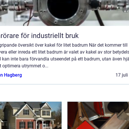
örare för industriellt bruk
ripande översikt över kakel för litet badrum När det kommer till 
era eller inreda ett litet badrum är valet av kakel av stor betydel
 kan inte bara förvandla utseendet på ett badrum, utan även hj
att optimera utrymmet o...
n Hagberg
17 jul