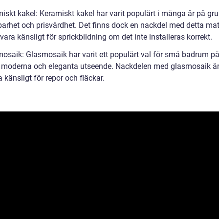
miskt kakel: Keramiskt kakel har varit populärt i många år på gr
barhet och prisvärdhet. Det finns dock en nackdel med detta mate
vara känsligt för sprickbildning om det inte installeras korrekt.
mosaik: Glasmosaik har varit ett populärt val för små badrum p
 moderna och eleganta utseende. Nackdelen med glasmosaik är 
 känsligt för repor och fläckar.