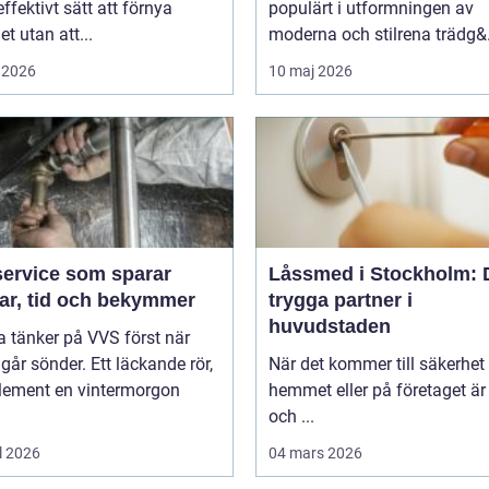
 effektivt sätt att förnya
populärt i utformningen av
 utan att...
moderna och stilrena trädg&.
 2026
10 maj 2026
service som sparar
Låssmed i Stockholm: 
ar, tid och bekymmer
trygga partner i
huvudstaden
 tänker på VVS först när
går sönder. Ett läckande rör,
När det kommer till säkerhet 
element en vintermorgon
hemmet eller på företaget är
och ...
l 2026
04 mars 2026