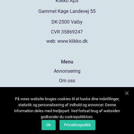
web:
www.klikko.dk
Menu
Annonsering
Om oss
Cookies
På vores website bruges cookies til at huske dine indstillinger,
Kontakta oss
statistik og personalisering af indhold og annoncer. Denne
Sitemap
information deles med tredjepart. Ved fortsat brug af websiden
godkender du cookiepolitikken.
Ok
Privatlivspolitik