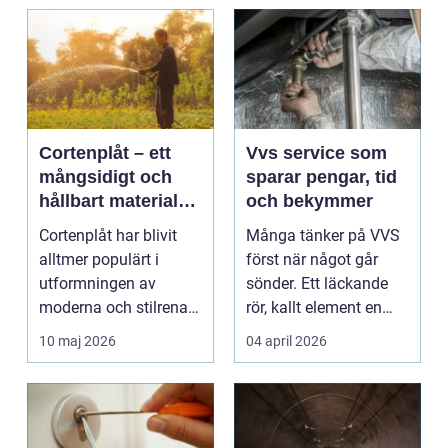
Cortenplåt – ett
Vvs service som
mångsidigt och
sparar pengar, tid
hållbart material
och bekymmer
för din trädgård
Cortenplåt har blivit
Många tänker på VVS
alltmer populärt i
först när något går
utformningen av
sönder. Ett läckande
moderna och stilrena
rör, kallt element en
trädg&...
vintermorgon elle...
10 maj 2026
04 april 2026