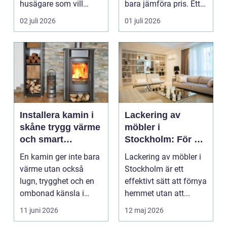
husägare som vill
bara jämföra pris. Ett
kombinera låga
bygge påverka...
02 juli 2026
01 juli 2026
uppvärm...
Installera kamin i
Lackering av
skåne trygg värme
möbler i
och smart
Stockholm: För ett
investering
hållbart och
En kamin ger inte bara
Lackering av möbler i
snyggt hem
värme utan också
Stockholm är ett
lugn, trygghet och en
effektivt sätt att förnya
ombonad känsla i
hemmet utan att...
hemmet. Allt fler hus...
11 juni 2026
12 maj 2026