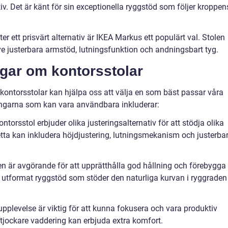
v. Det är känt för sin exceptionella ryggstöd som följer kroppen
r ett prisvärt alternativ är IKEA Markus ett populärt val. Stolen
ve justerbara armstöd, lutningsfunktion och andningsbart tyg.
ngar om kontorsstolar
 kontorsstolar kan hjälpa oss att välja en som bäst passar våra
ngarna som kan vara användbara inkluderar:
kontorsstol erbjuder olika justeringsalternativ för att stödja olika
etta kan inkludera höjdjustering, lutningsmekanism och justerba
gen är avgörande för att upprätthålla god hållning och förebygga
 utformat ryggstöd som stöder den naturliga kurvan i ryggraden
pplevelse är viktig för att kunna fokusera och vara produktiv
tjockare vaddering kan erbjuda extra komfort.