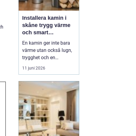
Installera kamin i
skåne trygg värme
ch
och smart
investering
En kamin ger inte bara
värme utan också lugn,
trygghet och en
ombonad känsla i
11 juni 2026
hemmet. Allt fler
husägare i södra Sverige
ser fördelarna med att
kombinera elvärme eller
fjärrvärme med en
kamin, både för
ekonomins och
klimatets skull.
Samtidigt ställs...