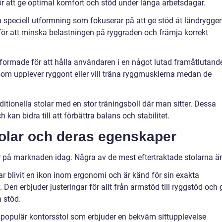
 att ge optimal komfort och stöd under långa arbetsdagar.
n speciell utformning som fokuserar på att ge stöd åt ländryggen
för att minska belastningen på ryggraden och främja korrekt
utformade för att hålla användaren i en något lutad framåtlutand
om upplever ryggont eller vill träna ryggmusklerna medan de
raditionella stolar med en stor träningsboll där man sitter. Dessa
h kan bidra till att förbättra balans och stabilitet.
olar och deras egenskaper
ar på marknaden idag. Några av de mest eftertraktade stolarna är
r blivit en ikon inom ergonomi och är känd för sin exakta
en erbjuder justeringar för allt från armstöd till ryggstöd och 
 stöd.
 populär kontorsstol som erbjuder en bekväm sittupplevelse