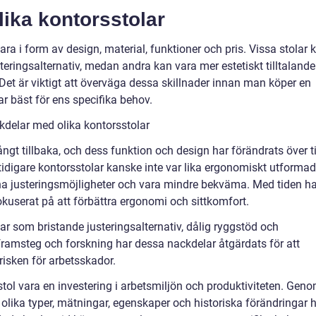
lika kontorsstolar
ra i form av design, material, funktioner och pris. Vissa stolar 
eringsalternativ, medan andra kan vara mer estetiskt tilltalande
 Det är viktigt att överväga dessa skillnader innan man köper en
ar bäst för ens specifika behov.
kdelar med olika kontorsstolar
ångt tillbaka, och dess funktion och design har förändrats över t
tt tidigare kontorsstolar kanske inte var lika ergonomiskt utforma
a justeringsmöjligheter och vara mindre bekväma. Med tiden ha
okuserat på att förbättra ergonomi och sittkomfort.
r som bristande justeringsalternativ, dålig ryggstöd och
ramsteg och forskning har dessa nackdelar åtgärdats för att
isken för arbetsskador.
ol vara en investering i arbetsmiljön och produktiviteten. Gen
 olika typer, mätningar, egenskaper och historiska förändringar 