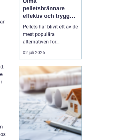
Ulma
pelletsbrännare
effektiv och trygg
kan
värme med pellets
Pellets har blivit ett av de
mest populära
alternativen för
husägare som vill
02 juli 2026
kombinera låga
uppvärmningskostnader
id.
med ett mer hållbart val.
de
I centrum står själva
r
pelletsbrännaren, där
konstruktion och
styrning avgör hur
mycket energi som
faktiskt ha...
om
hos