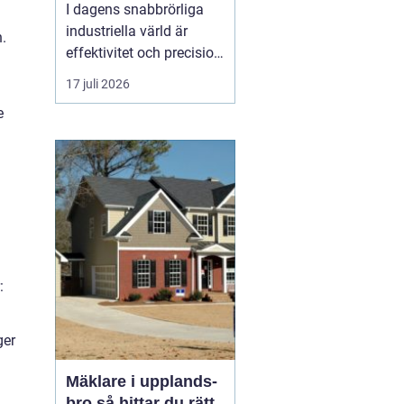
I dagens snabbrörliga
industriella värld är
.
effektivitet och precision
av yttersta vikt. En
17 juli 2026
omrörare
spelar en
e
avgörande roll i att
säkerställa att väts...
:
ger
Mäklare i upplands-
bro så hittar du rätt