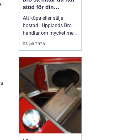
s
stöd för din
bostadsaffär
Att köpa eller sälja
bostad i Upplands-Bro
handlar om mycket mer
än kvadratmeter och
03 juli 2026
slutpris. Kommunen
består av flera tydliga
områden som
Kungsängen, Bro och de
mer lantliga delarna med
ra
olika målgrupper,
prisnivåer och
framtidsplaner. För den
som...