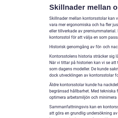
Skillnader mellan o
Skillnader mellan kontorsstolar kan va
vara mer ergonomiska och ha fler just
eller tillverkade av premiummaterial.
kontorsstol för att välja en som pass
Historisk genomgång av för- och nac
Kontorsstolens historia sträcker sig l
När vi tittar på historien kan vi se a
som dagens modeller. De kunde sakn
dock utvecklingen av kontorsstolar f
Äldre kontorsstolar kunde ha nackdela
begränsad hållbarhet. Med tekniska f
optimera arbetsmiljön och minimera r
Sammanfattningsvis kan en kontorsst
att göra en grundlig undersökning av