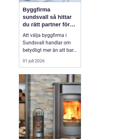
Byggfirma
sundsvall så hittar
du rätt partner för
ditt projekt
Att välja byggfirma i
Sundsvall handlar om
betydligt mer än att bara
jämföra pris. Ett bygge
01 juli 2026
påverkar vardagen,
ekonomin och värdet på
bostaden under lång tid
framåt. Den som
planerar renovering,
tillbyggnad eller nytt
bygge tjänar därför på
att tänk...