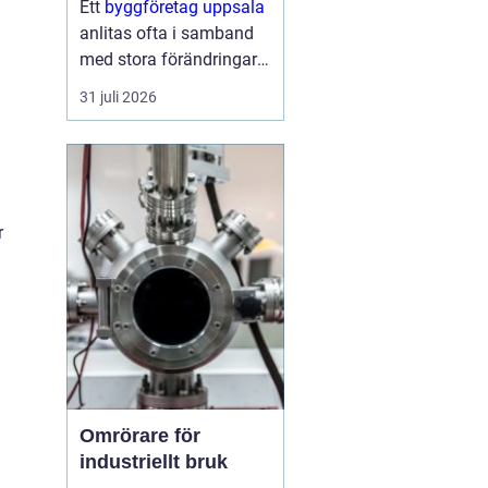
Ett
byggföretag uppsala
anlitas ofta i samband
med stora förändringar i
hemmet: köket ska
31 juli 2026
byggas om, badrummet
behöver bli mer
funktionellt eller huset
behöver fräschas upp
både ute och inne.
r
Samtidigt kan...
Omrörare för
industriellt bruk