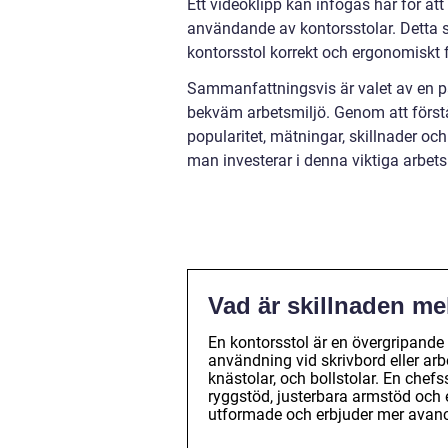
Ett videoklipp kan infogas här för a
användande av kontorsstolar. Detta s
kontorsstol korrekt och ergonomiskt 
Sammanfattningsvis är valet av en pa
bekväm arbetsmiljö. Genom att förstå
popularitet, mätningar, skillnader oc
man investerar i denna viktiga arbet
Vad är skillnaden me
En kontorsstol är en övergripande
användning vid skrivbord eller arbe
knästolar, och bollstolar. En chefs
ryggstöd, justerbara armstöd och 
utformade och erbjuder mer avance