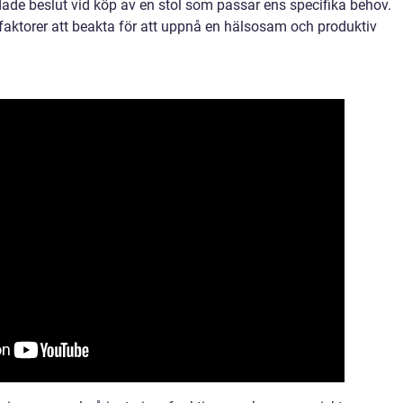
ade beslut vid köp av en stol som passar ens specifika behov.
aktorer att beakta för att uppnå en hälsosam och produktiv