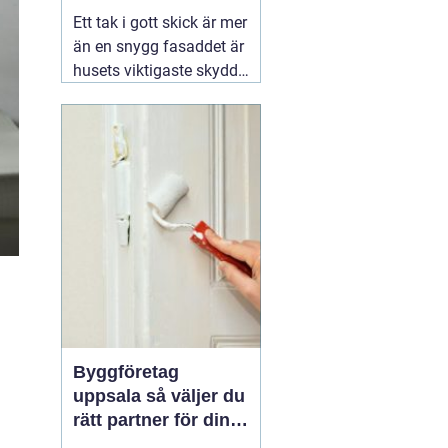
kustklimat
Ett tak i gott skick är mer
än en snygg fasaddet är
husets viktigaste skydd
mot regn, blåst och kyla.
I Valdemarsvik, där
vädret skiftar snabbt och
havsluften sliter extra på
material, spelar takets
kvalitet en ännu större
roll. En erfaren
02
augusti 2026
Byggföretag
uppsala så väljer du
rätt partner för din
renovering