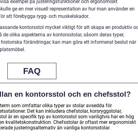
tt visa exempel på justeringsfunktioner och ergonomiskt
kulle ge en mer visuell representation av hur man använder en
för att förebygga rygg- och muskelskador.
ssande kontorsstol mycket viktigt för att skapa en produktiv o
 de olika aspekterna av kontorsstolar, såsom deras typer,
h historiska förändringar, kan man göra ett informerat beslut när
splatsmöbel.
FAQ
llan en kontorsstol och en chefsstol?
 term som omfattar olika typer av stolar avsedda för
tsstationer. Det kan inkludera chefstolar, korsryggstolar,
stol är en specifik typ av kontorsstol som vanligtvis har en hög
en kvalitetskonstruktion. Chefsstolar är oftast mer ergonomiskt
rade justeringsalternativ än vanliga kontorsstolar.