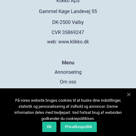
web:
www.klikko.dk
Menu
Annonsering
Om oss
Cookies
På vores website bruges cookies til at huske dine indstillinger,
Kontakta oss
statistik og personalisering af indhold og annoncer. Denne
Sitemap
information deles med tredjepart. Ved fortsat brug af websiden
godkender du cookiepolitikken.
Ok
Privatlivspolitik