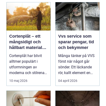
Cortenplåt – ett
Vvs service som
mångsidigt och
sparar pengar, tid
hållbart material
och bekymmer
för din trädgård
Cortenplåt har blivit
Många tänker på VVS
alltmer populärt i
först när något går
utformningen av
sönder. Ett läckande
moderna och stilrena
rör, kallt element en
trädg&...
vintermorgon elle...
10 maj 2026
04 april 2026