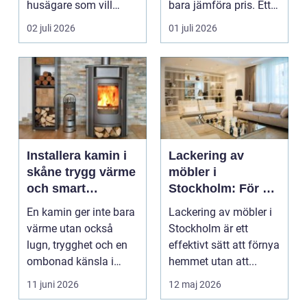
husägare som vill
bara jämföra pris. Ett
kombinera låga
bygge påverka...
02 juli 2026
01 juli 2026
uppvärm...
Installera kamin i
Lackering av
skåne trygg värme
möbler i
och smart
Stockholm: För ett
investering
hållbart och
En kamin ger inte bara
Lackering av möbler i
snyggt hem
värme utan också
Stockholm är ett
lugn, trygghet och en
effektivt sätt att förnya
ombonad känsla i
hemmet utan att...
hemmet. Allt fler hus...
11 juni 2026
12 maj 2026