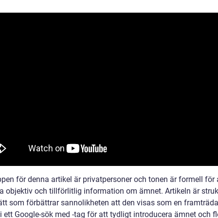
en för denna artikel är privatpersoner och tonen är formell för 
 objektiv och tillförlitlig information om ämnet. Artikeln är stru
sätt som förbättrar sannolikheten att den visas som en framträd
i ett Google-sök med -tag för att tydligt introducera ämnet och f