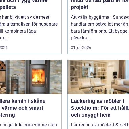
tiv och trygg värme
hittar du rätt partner för
pellets
projekt
s har blivit ett av de mest
Att välja byggfirma i Sundsv
ra alternativen för husägare
handlar om betydligt mer än 
ill kombinera låga
bara jämföra pris. Ett bygge
rm...
påverka...
 2026
01 juli 2026
llera kamin i skåne
Lackering av möbler i
g värme och smart
Stockholm: För ett håll
tering
och snyggt hem
in ger inte bara värme utan
Lackering av möbler i Stock