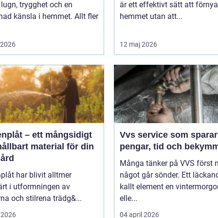
lugn, trygghet och en
är ett effektivt sätt att förnya
d känsla i hemmet. Allt fler
hemmet utan att...
i 2026
12 maj 2026
nplåt – ett mångsidigt
Vvs service som sparar
ållbart material för din
pengar, tid och bekym
gård
Många tänker på VVS först 
plåt har blivit alltmer
något går sönder. Ett läckand
rt i utformningen av
kallt element en vintermorgo
a och stilrena trädg&...
elle...
 2026
04 april 2026