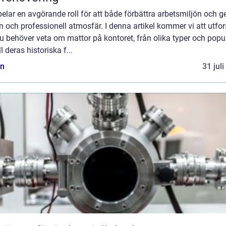
elar en avgörande roll för att både förbättra arbetsmiljön och g
en och professionell atmosfär. I denna artikel kommer vi att utfo
du behöver veta om mattor på kontoret, från olika typer och popu
ll deras historiska f...
n
31 jul