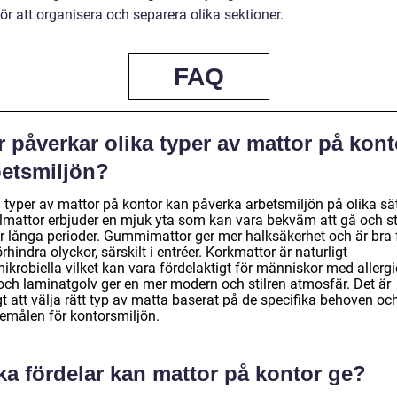
ör att organisera och separera olika sektioner.
FAQ
 påverkar olika typer av mattor på kont
betsmiljön?
 typer av mattor på kontor kan påverka arbetsmiljön på olika sät
ilmattor erbjuder en mjuk yta som kan vara bekväm att gå och s
r långa perioder. Gummimattor ger mer halksäkerhet och är bra 
örhindra olyckor, särskilt i entréer. Korkmattor är naturligt
ikrobiella vilket kan vara fördelaktigt för människor med allergi
 och laminatgolv ger en mer modern och stilren atmosfär. Det är
gt att välja rätt typ av matta baserat på de specifika behoven oc
emålen för kontorsmiljön.
ka fördelar kan mattor på kontor ge?