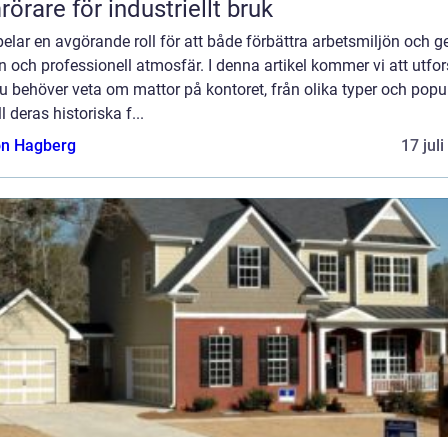
örare för industriellt bruk
elar en avgörande roll för att både förbättra arbetsmiljön och g
en och professionell atmosfär. I denna artikel kommer vi att utfo
du behöver veta om mattor på kontoret, från olika typer och popu
ll deras historiska f...
n Hagberg
17 jul