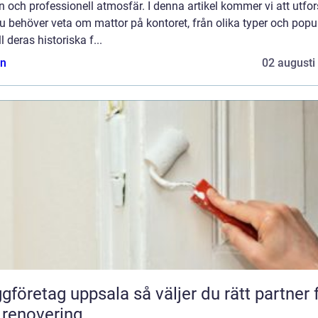
en och professionell atmosfär. I denna artikel kommer vi att utfo
du behöver veta om mattor på kontoret, från olika typer och popu
ll deras historiska f...
n
02 augusti
etag uppsala så väljer du rätt partner för
 renovering