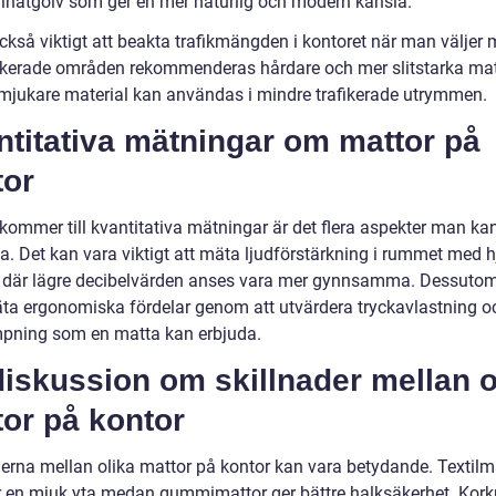
inatgolv som ger en mer naturlig och modern känsla.
ckså viktigt att beakta trafikmängden i kontoret när man väljer m
ikerade områden rekommenderas hårdare och mer slitstarka mate
jukare material kan användas i mindre trafikerade utrymmen.
titativa mätningar om mattor på
tor
 kommer till kvantitativa mätningar är det flera aspekter man ka
a. Det kan vara viktigt att mäta ljudförstärkning i rummet med h
 där lägre decibelvärden anses vara mer gynnsamma. Dessuto
a ergonomiska fördelar genom att utvärdera tryckavlastning o
pning som en matta kan erbjuda.
iskussion om skillnader mellan o
or på kontor
derna mellan olika mattor på kontor kan vara betydande. Textilm
r en mjuk yta medan gummimattor ger bättre halksäkerhet. Kor