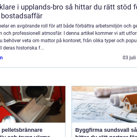
 i upplands-bro så hittar du rätt stöd för
 bostadsaffär
elar en avgörande roll för att både förbättra arbetsmiljön och g
en och professionell atmosfär. I denna artikel kommer vi att utfo
du behöver veta om mattor på kontoret, från olika typer och popu
ll deras historiska f...
n
03 jul
 pelletsbrännare
Byggfirma sundsvall så