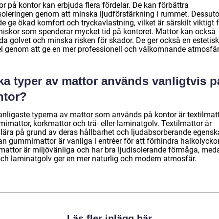
r på kontor kan erbjuda flera fördelar. De kan förbättra
isoleringen genom att minska ljudförstärkning i rummet. Dessu
e ge ökad komfort och tryckavlastning, vilket är särskilt viktigt 
iskor som spenderar mycket tid på kontoret. Mattor kan också
da golvet och minska risken för skador. De ger också en estetisk
el genom att ge en mer professionell och välkomnande atmosfär
ka typer av mattor används vanligtvis p
ntor?
anligaste typerna av mattor som används på kontor är textilmatt
mattor, korkmattor och trä- eller laminatgolv. Textilmattor är
lära på grund av deras hållbarhet och ljudabsorberande egensk
n gummimattor är vanliga i entréer för att förhindra halkolyckor
mattor är miljövänliga och har bra ljudisolerande förmåga, med
 och laminatgolv ger en mer naturlig och modern atmosfär.
Läs fler inlägg här