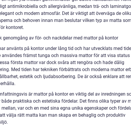
ligt antimikrobiella och allergivänliga, medan trä- och laminatgo
elegant och modern atmosfär. Det är viktigt att överväga de olik
perna och behoven innan man beslutar vilken typ av matta so
ör kontoret.
sk genomgång av för- och nackdelar med mattor på kontor
har använts på kontor under lång tid och har utvecklats med tide
e användes främst tunga och massiva mattor för att visa status
essa första mattor var dock svåra att rengöra och hade dålig
lering. Med tiden har tekniken förbättrats och moderna mattor er
ållbarhet, estetik och ljudabsorbering. De är också enklare att r
erhålla.
attningsvis är mattor på kontor en viktig del av inredningen 
 både praktiska och estetiska fördelar. Det finns olika typer av 
ja mellan, var och en med sina egna unika egenskaper och fördela
tt välja rätt matta kan man skapa en behaglig och produktiv
ljö.