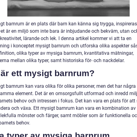
igt barnrum är en plats där barn kan känna sig trygga, inspirera
 Det är en miljö som inte bara är inbjudande och bekväm, utan o
kreativitet, lärande och lek. I denna artikel kommer vi att ta en
ning i konceptet mysigt barnrum och utforska olika aspekter s
inition, olika typer av mysiga barnrum, kvantitativa mätningar,
erna mellan olika typer, samt historiska för- och nackdelar.
 är ett mysigt barnrum?
igt barnrum kan vara olika för olika personer, men det har några
mma element. Det är en omsorgsfullt utformad och inredd mil
arnets behov och intressen i fokus. Det kan vara en plats för att
tudera och växa. Ett mysigt barnrum kan vara en kombination a
r, lekfulla mönster och färger, samt möbler som är funktionella o
barnets behov.
ka typer av mysiga barnrum