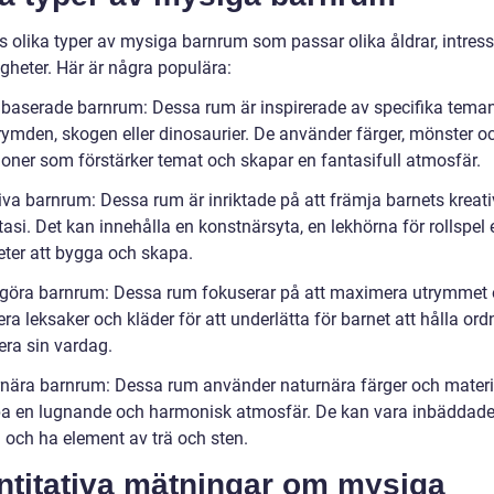
ns olika typer av mysiga barnrum som passar olika åldrar, intres
gheter. Här är några populära:
baserade barnrum: Dessa rum är inspirerade av specifika teman
ymden, skogen eller dinosaurier. De använder färger, mönster o
ioner som förstärker temat och skapar en fantasifull atmosfär.
iva barnrum: Dessa rum är inriktade på att främja barnets kreati
asi. Det kan innehålla en konstnärsyta, en lekhörna för rollspel e
eter att bygga och skapa.
ogöra barnrum: Dessa rum fokuserar på att maximera utrymmet
ra leksaker och kläder för att underlätta för barnet att hålla or
era sin vardag.
rnära barnrum: Dessa rum använder naturnära färger och materi
pa en lugnande och harmonisk atmosfär. De kan vara inbäddade
 och ha element av trä och sten.
ntitativa mätningar om mysiga