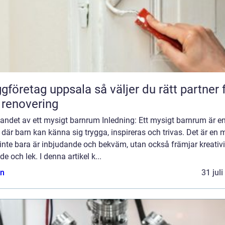
etag uppsala så väljer du rätt partner för
 renovering
andet av ett mysigt barnrum Inledning: Ett mysigt barnrum är e
 där barn kan känna sig trygga, inspireras och trivas. Det är en m
nte bara är inbjudande och bekväm, utan också främjar kreativit
de och lek. I denna artikel k...
n
31 jul