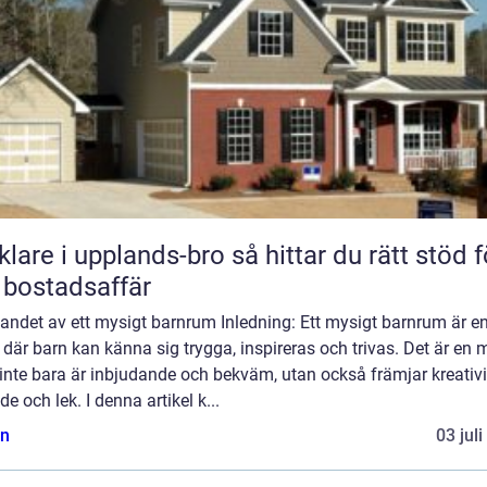
 i upplands-bro så hittar du rätt stöd för
 bostadsaffär
andet av ett mysigt barnrum Inledning: Ett mysigt barnrum är e
 där barn kan känna sig trygga, inspireras och trivas. Det är en m
nte bara är inbjudande och bekväm, utan också främjar kreativit
de och lek. I denna artikel k...
n
03 jul