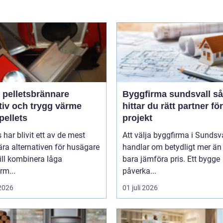
 pelletsbrännare
Byggfirma sundsvall så
tiv och trygg värme
hittar du rätt partner för
pellets
projekt
s har blivit ett av de mest
Att välja byggfirma i Sundsv
ra alternativen för husägare
handlar om betydligt mer än 
ill kombinera låga
bara jämföra pris. Ett bygge
rm...
påverka...
 2026
01 juli 2026