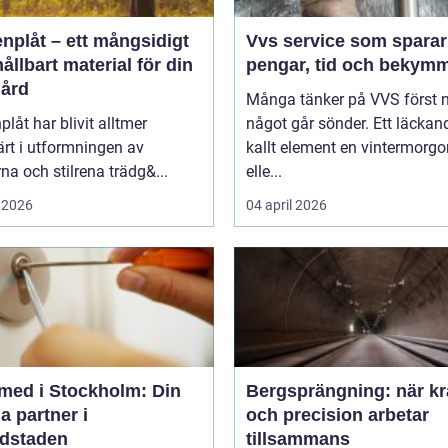
nplåt – ett mångsidigt
Vvs service som sparar
ållbart material för din
pengar, tid och bekym
gård
Många tänker på VVS först 
plåt har blivit alltmer
något går sönder. Ett läckand
rt i utformningen av
kallt element en vintermorgo
a och stilrena trädg&...
elle...
 2026
04 april 2026
med i Stockholm: Din
Bergsprängning: när kr
a partner i
och precision arbetar
dstaden
tillsammans