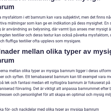
nrum
a mysfaktorn i ett barnrum kan vara subjektivt, men det finns nå
ativa mätningar som kan ge en indikation på dess mysighet. En
 är användning av belysning, där varmt ljus anses mer mysigt än
ängden textilier och deras textur kan också påverka mysfaktorn, 
h fluffiga textilier ofta upplevs som mysigare.
lnader mellan olika typer av mysi
nrum
derna mellan olika typer av mysiga barnrum ligger i deras utform
ner och syften. Ett temabaserat barnrum kan till exempel vara m
t på lek och fantasi medan ett nyttogöra barnrum är fokuserat på
aniserad förvaring. Det är viktigt att anpassa barnrummet efter 
ntressen och personlighet för att skapa en optimal och mysig mil
ska för- och nackdelar med olika typer av mysiga barnrum