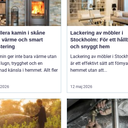
llera kamin i skåne
Lackering av möbler i
g värme och smart
Stockholm: För ett håll
tering
och snyggt hem
in ger inte bara värme utan
Lackering av möbler i Stock
lugn, trygghet och en
är ett effektivt sätt att förnya
d känsla i hemmet. Allt fler
hemmet utan att...
i 2026
12 maj 2026