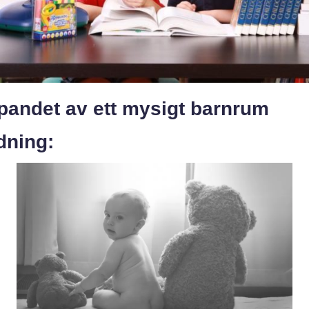
pandet av ett mysigt barnrum
dning: