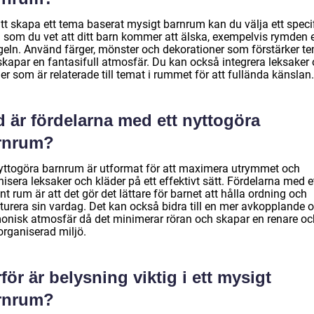
tt skapa ett tema baserat mysigt barnrum kan du välja ett specif
 som du vet att ditt barn kommer att älska, exempelvis rymden e
geln. Använd färger, mönster och dekorationer som förstärker t
skapar en fantasifull atmosfär. Du kan också integrera leksaker
r som är relaterade till temat i rummet för att fullända känslan.
 är fördelarna med ett nyttogöra
rnrum?
nyttogöra barnrum är utformat för att maximera utrymmet och
isera leksaker och kläder på ett effektivt sätt. Fördelarna med e
t rum är att det gör det lättare för barnet att hålla ordning och
kturera sin vardag. Det kan också bidra till en mer avkopplande 
onisk atmosfär då det minimerar röran och skapar en renare oc
organiserad miljö.
för är belysning viktig i ett mysigt
rnrum?