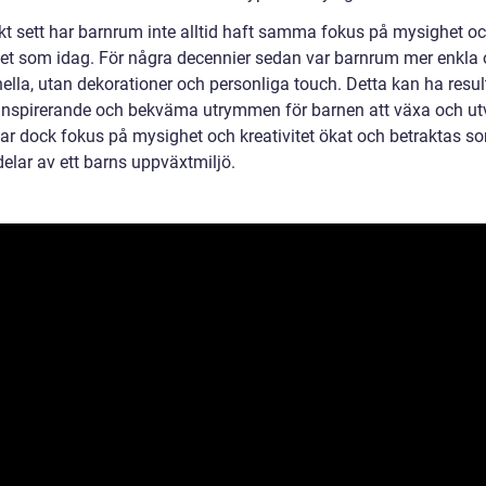
skt sett har barnrum inte alltid haft samma fokus på mysighet o
itet som idag. För några decennier sedan var barnrum mer enkla
ella, utan dekorationer och personliga touch. Detta kan ha result
inspirerande och bekväma utrymmen för barnen att växa och ut
 har dock fokus på mysighet och kreativitet ökat och betraktas s
delar av ett barns uppväxtmiljö.