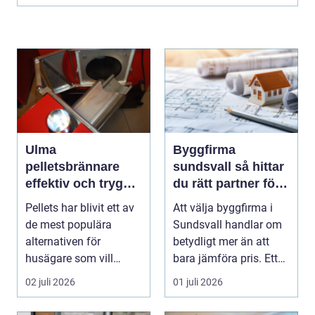
Ulma
Byggfirma
pelletsbrännare
sundsvall så hittar
effektiv och trygg
du rätt partner för
värme med pellets
ditt projekt
Pellets har blivit ett av
Att välja byggfirma i
de mest populära
Sundsvall handlar om
alternativen för
betydligt mer än att
husägare som vill
bara jämföra pris. Ett
kombinera låga
bygge påverka...
02 juli 2026
01 juli 2026
uppvärm...