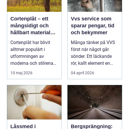
Cortenplåt – ett
Vvs service som
mångsidigt och
sparar pengar, tid
hållbart material
och bekymmer
för din trädgård
Cortenplåt har blivit
Många tänker på VVS
alltmer populärt i
först när något går
utformningen av
sönder. Ett läckande
moderna och stilrena
rör, kallt element en
trädg&...
vintermorgon elle...
10 maj 2026
04 april 2026
Låssmed i
Bergsprängning: