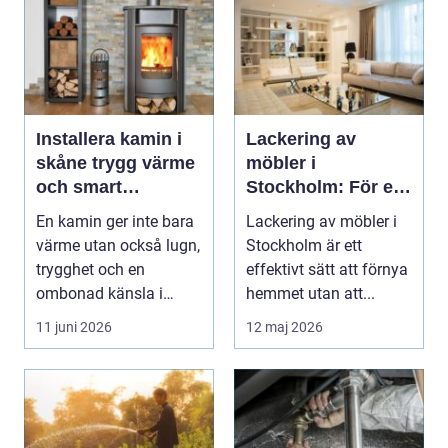
Installera kamin i
Lackering av
skåne trygg värme
möbler i
och smart
Stockholm: För ett
investering
hållbart och snyggt
En kamin ger inte bara
Lackering av möbler i
hem
värme utan också lugn,
Stockholm är ett
trygghet och en
effektivt sätt att förnya
ombonad känsla i
hemmet utan att...
hemmet. Allt fler hus...
11 juni 2026
12 maj 2026