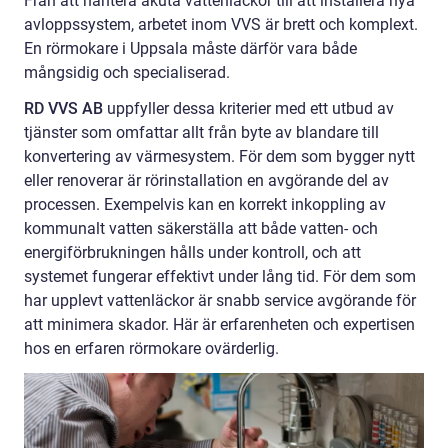
Från att hantera akuta vattenläckor till att installera nya
avloppssystem, arbetet inom VVS är brett och komplext.
En rörmokare i Uppsala måste därför vara både
mångsidig och specialiserad.
RD VVS AB
uppfyller dessa kriterier med ett utbud av
tjänster som omfattar allt från byte av blandare till
konvertering av värmesystem. För dem som bygger nytt
eller renoverar är rörinstallation en avgörande del av
processen. Exempelvis kan en korrekt inkoppling av
kommunalt vatten säkerställa att både vatten- och
energiförbrukningen hålls under kontroll, och att
systemet fungerar effektivt under lång tid. För dem som
har upplevt vattenläckor är snabb service avgörande för
att minimera skador. Här är erfarenheten och expertisen
hos en erfaren rörmokare ovärderlig.