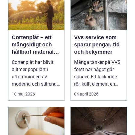
Cortenplåt – ett
Vvs service som
mångsidigt och
sparar pengar, tid
hållbart material
och bekymmer
för din trädgård
Cortenplåt har blivit
Många tänker på VVS
alltmer populärt i
först när något går
utformningen av
sönder. Ett läckande
moderna och stilrena
rör, kallt element en
trädg&...
vintermorgon elle...
10 maj 2026
04 april 2026