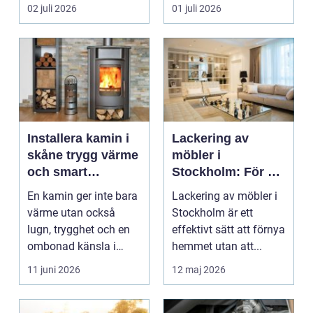
kombinera låga
bygge påverka...
02 juli 2026
01 juli 2026
uppvärm...
Installera kamin i
Lackering av
skåne trygg värme
möbler i
och smart
Stockholm: För ett
investering
hållbart och
En kamin ger inte bara
Lackering av möbler i
snyggt hem
värme utan också
Stockholm är ett
lugn, trygghet och en
effektivt sätt att förnya
ombonad känsla i
hemmet utan att...
hemmet. Allt fler hus...
11 juni 2026
12 maj 2026