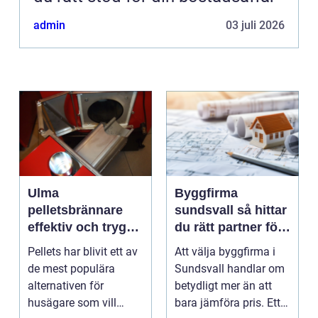
admin
03 juli 2026
Ulma
Byggfirma
pelletsbrännare
sundsvall så hittar
effektiv och trygg
du rätt partner för
värme med pellets
ditt projekt
Pellets har blivit ett av
Att välja byggfirma i
de mest populära
Sundsvall handlar om
alternativen för
betydligt mer än att
husägare som vill
bara jämföra pris. Ett