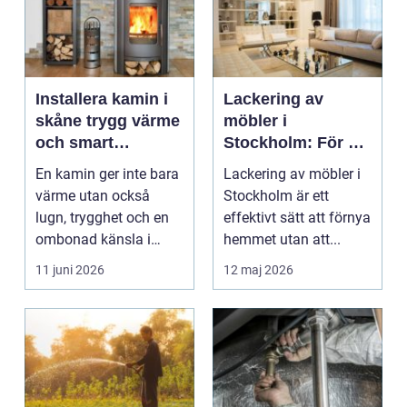
Installera kamin i
Lackering av
skåne trygg värme
möbler i
och smart
Stockholm: För ett
investering
hållbart och
En kamin ger inte bara
Lackering av möbler i
snyggt hem
värme utan också
Stockholm är ett
lugn, trygghet och en
effektivt sätt att förnya
ombonad känsla i
hemmet utan att...
hemmet. Allt fler hus...
11 juni 2026
12 maj 2026