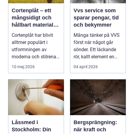
Cortenplåt – ett
Vvs service som
mångsidigt och
sparar pengar, tid
hållbart material
och bekymmer
för din trädgård
Cortenplåt har blivit
Många tänker på VVS
alltmer populärt i
först när något går
utformningen av
sönder. Ett läckande
moderna och stilrena
rör, kallt element en
trädg&...
vintermorgon elle...
10 maj 2026
04 april 2026
Låssmed i
Bergsprängning:
Stockholm: Din
när kraft och