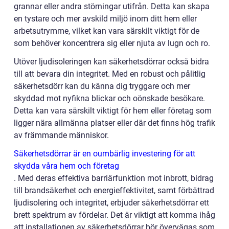
grannar eller andra störningar utifrån. Detta kan skapa
en tystare och mer avskild miljö inom ditt hem eller
arbetsutrymme, vilket kan vara särskilt viktigt för de
som behöver koncentrera sig eller njuta av lugn och ro.
Utöver ljudisoleringen kan säkerhetsdörrar också bidra
till att bevara din integritet. Med en robust och pålitlig
säkerhetsdörr kan du känna dig tryggare och mer
skyddad mot nyfikna blickar och oönskade besökare.
Detta kan vara särskilt viktigt för hem eller företag som
ligger nära allmänna platser eller där det finns hög trafik
av främmande människor.
Säkerhetsdörrar är en oumbärlig investering för att
skydda våra hem och företag
. Med deras effektiva barriärfunktion mot inbrott, bidrag
till brandsäkerhet och energieffektivitet, samt förbättrad
ljudisolering och integritet, erbjuder säkerhetsdörrar ett
brett spektrum av fördelar. Det är viktigt att komma ihåg
att installationen av säkerhetsdörrar bör övervägas som