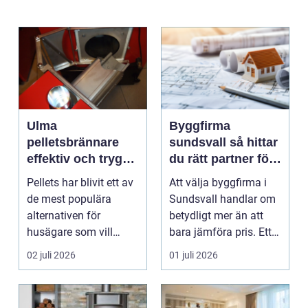
Ulma
Byggfirma
pelletsbrännare
sundsvall så hittar
effektiv och trygg
du rätt partner för
värme med pellets
ditt projekt
Pellets har blivit ett av
Att välja byggfirma i
de mest populära
Sundsvall handlar om
alternativen för
betydligt mer än att
husägare som vill
bara jämföra pris. Ett
kombinera låga
bygge påverka...
02 juli 2026
01 juli 2026
uppvärm...