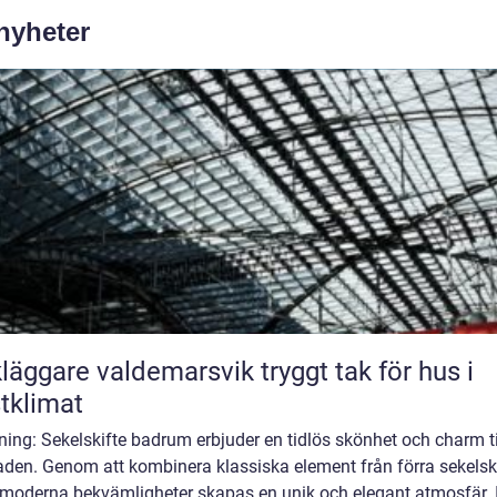
 nyheter
ggare valdemarsvik tryggt tak för hus i
tklimat
ning: Sekelskifte badrum erbjuder en tidlös skönhet och charm ti
aden. Genom att kombinera klassiska element från förra sekelski
moderna bekvämligheter skapas en unik och elegant atmosfär. 