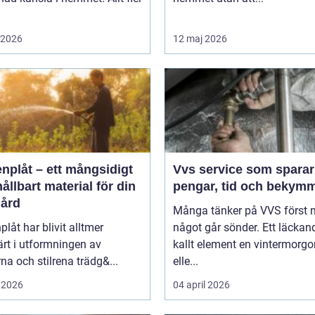
i 2026
12 maj 2026
nplåt – ett mångsidigt
Vvs service som sparar
ållbart material för din
pengar, tid och bekym
gård
Många tänker på VVS först 
plåt har blivit alltmer
något går sönder. Ett läckand
rt i utformningen av
kallt element en vintermorgo
a och stilrena trädg&...
elle...
 2026
04 april 2026