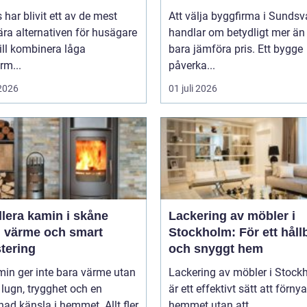
s har blivit ett av de mest
Att välja byggfirma i Sundsv
ra alternativen för husägare
handlar om betydligt mer än 
ill kombinera låga
bara jämföra pris. Ett bygge
rm...
påverka...
 2026
01 juli 2026
llera kamin i skåne
Lackering av möbler i
g värme och smart
Stockholm: För ett håll
tering
och snyggt hem
in ger inte bara värme utan
Lackering av möbler i Stock
lugn, trygghet och en
är ett effektivt sätt att förnya
d känsla i hemmet. Allt fler
hemmet utan att...