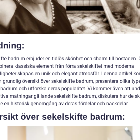
dning:
ifte badrum erbjuder en tidlös skönhet och charm till bostaden
binera klassiska element från förra sekelskiftet med moderna
igheter skapas en unik och elegant atmosfär. I denna artikel k
n grundlig översikt över sekelskifte badrum, presentera olika typ
badrum och utforska deras popularitet. Vi kommer även att un
tiva mätningar gällande sekelskifte badrum, diskutera hur de ski
ge en historisk genomgång av deras fördelar och nackdelar.
sikt över sekelskifte badrum: