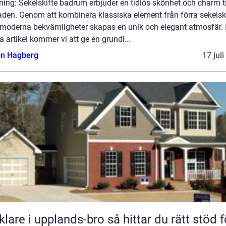
ning: Sekelskifte badrum erbjuder en tidlös skönhet och charm ti
aden. Genom att kombinera klassiska element från förra sekelski
moderna bekvämligheter skapas en unik och elegant atmosfär. 
 artikel kommer vi att ge en grundl...
n Hagberg
17 jul
 i upplands-bro så hittar du rätt stöd för