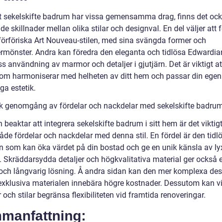
tt sekelskifte badrum har vissa gemensamma drag, finns det oc
e skillnader mellan olika stilar och designval. En del väljer att
förföriska Art Nouveau-stilen, med sina svängda former och
rmönster. Andra kan föredra den eleganta och tidlösa Edwardian
 användning av marmor och detaljer i gjutjärn. Det är viktigt at
 som harmoniserar med helheten av ditt hem och passar din egen
ga estetik.
sk genomgång av fördelar och nackdelar med sekelskifte badrum
beaktar att integrera sekelskifte badrum i sitt hem är det viktigt
åde fördelar och nackdelar med denna stil. En fördel är den tidl
en som kan öka värdet på din bostad och ge en unik känsla av ly
. Skräddarsydda detaljer och högkvalitativa material ger också 
 och långvarig lösning. Å andra sidan kan den mer komplexa de
exklusiva materialen innebära högre kostnader. Dessutom kan v
och stilar begränsa flexibiliteten vid framtida renoveringar.
manfattning: