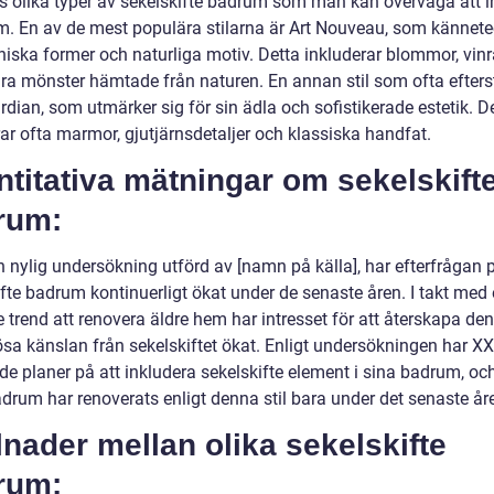
ns olika typer av sekelskifte badrum som man kan överväga att i
hem. En av de mest populära stilarna är Art Nouveau, som kännet
niska former och naturliga motiv. Detta inkluderar blommor, vin
ra mönster hämtade från naturen. En annan stil som ofta efters
dian, som utmärker sig för sin ädla och sofistikerade estetik. D
ar ofta marmor, gjutjärnsdetaljer och klassiska handfat.
titativa mätningar om sekelskift
rum:
n nylig undersökning utförd av [namn på källa], har efterfrågan 
ifte badrum kontinuerligt ökat under de senaste åren. I takt med
trend att renovera äldre hem har intresset för att återskapa den
sa känslan från sekelskiftet ökat. Enligt undersökningen har X
ade planer på att inkludera sekelskifte element i sina badrum, o
drum har renoverats enligt denna stil bara under det senaste åre
lnader mellan olika sekelskifte
rum: