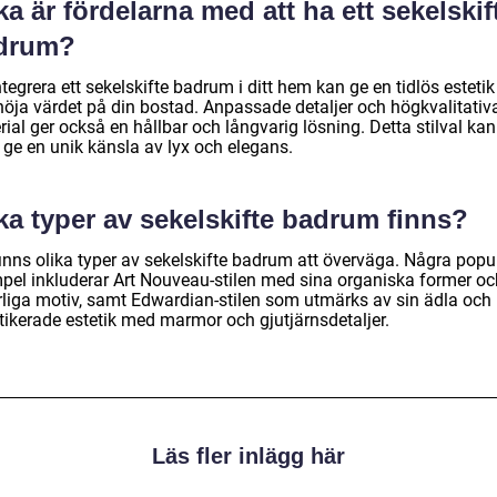
ka är fördelarna med att ha ett sekelskif
drum?
ntegrera ett sekelskifte badrum i ditt hem kan ge en tidlös esteti
höja värdet på din bostad. Anpassade detaljer och högkvalitativ
ial ger också en hållbar och långvarig lösning. Detta stilval kan
 ge en unik känsla av lyx och elegans.
ka typer av sekelskifte badrum finns?
finns olika typer av sekelskifte badrum att överväga. Några popu
pel inkluderar Art Nouveau-stilen med sina organiska former oc
rliga motiv, samt Edwardian-stilen som utmärks av sin ädla och
stikerade estetik med marmor och gjutjärnsdetaljer.
Läs fler inlägg här