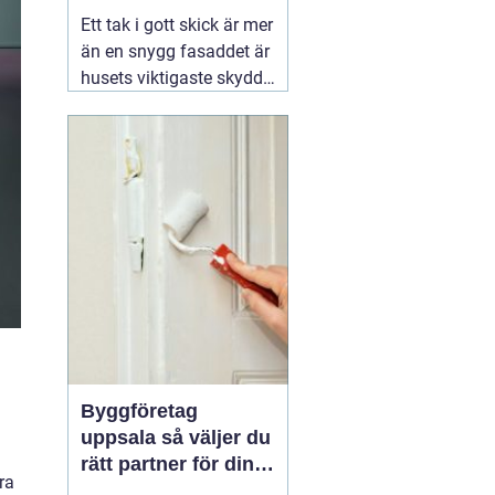
kustklimat
Ett tak i gott skick är mer
än en snygg fasaddet är
husets viktigaste skydd
mot regn, blåst och kyla.
I Valdemarsvik, där
vädret skiftar snabbt och
havsluften sliter extra på
material, spelar takets
kvalitet en ännu större
roll. En erfaren
02
augusti 2026
Byggföretag
uppsala så väljer du
rätt partner för din
ra
renovering