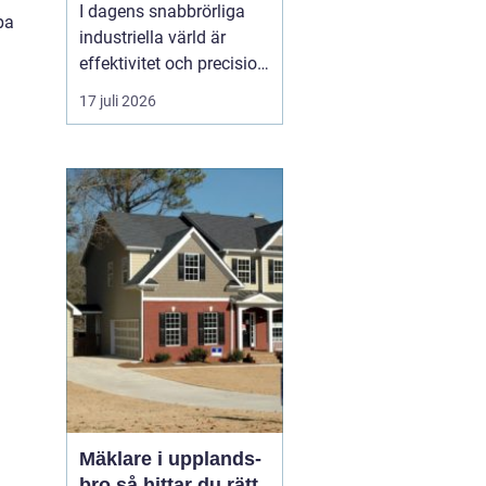
I dagens snabbrörliga
pa
industriella värld är
effektivitet och precision
av yttersta vikt. En
17 juli 2026
omrörare
spelar en
avgörande roll i att
säkerställa att väts...
Mäklare i upplands-
bro så hittar du rätt