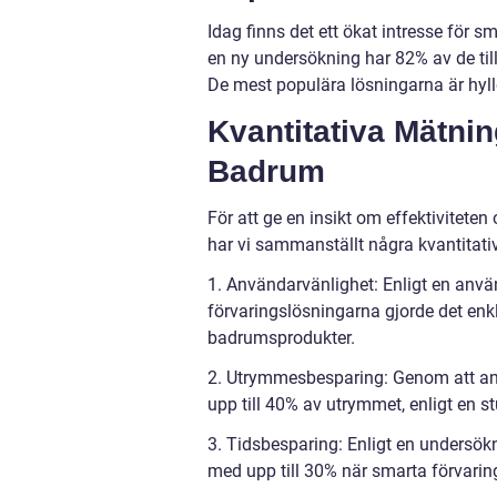
Idag finns det ett ökat intresse för 
en ny undersökning har 82% av de til
De mest populära lösningarna är hyll
Kvantitativa Mätnin
Badrum
För att ge en insikt om effektivitet
har vi sammanställt några kvantitati
1. Användarvänlighet: Enligt en anv
förvaringslösningarna gjorde det enkl
badrumsprodukter.
2. Utrymmesbesparing: Genom att a
upp till 40% av utrymmet, enligt en s
3. Tidsbesparing: Enligt en undersö
med upp till 30% när smarta förvari