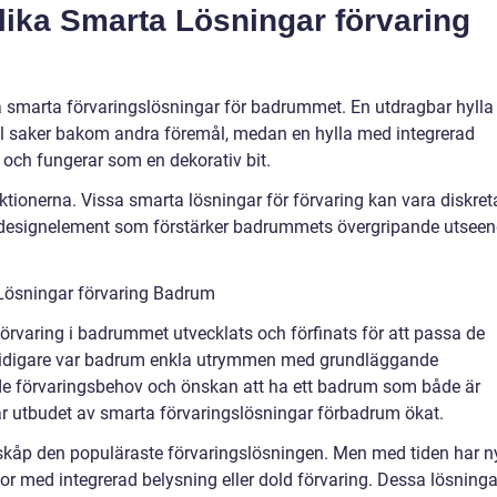
lika Smarta Lösningar förvaring
ika smarta förvaringslösningar för badrummet. En utdragbar hylla
till saker bakom andra föremål, medan en hylla med integrerad
och fungerar som en dekorativ bit.
ktionerna. Vissa smarta lösningar för förvaring kan vara diskret
designelement som förstärker badrummets övergripande utsee
Lösningar förvaring Badrum
örvaring i badrummet utvecklats och förfinats för att passa de
Tidigare var badrum enkla utrymmen med grundläggande
de förvaringsbehov och önskan att ha ett badrum som både är
, har utbudet av smarta förvaringslösningar förbadrum ökat.
skåp den populäraste förvaringslösningen. Men med tiden har n
lor med integrerad belysning eller dold förvaring. Dessa lösninga