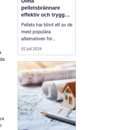
Ulma
pelletsbrännare
effektiv och trygg
värme med pellets
Pellets har blivit ett av de
mest populära
alternativen för
husägare som vill
02 juli 2026
a
kombinera låga
nde
uppvärmningskostnader
med ett mer hållbart val.
I centrum står själva
pelletsbrännaren, där
konstruktion och
styrning avgör hur
mycket energi som
faktiskt ha...
ya
r