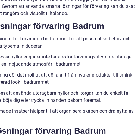
v. Genom att använda smarta lösningar för förvaring kan du ska
 rengöra och visuellt tilltalande.
sningar förvaring Badrum
ingar för förvaring i badrummet för att passa olika behov och
 typerna inkluderar:
essa hyllor erbjuder inte bara extra förvaringsutrymme utan ger
 en inbjudande atmosfär i badrummet.
ing gör det möjligt att dölja allt från hygienprodukter till smink
iserad look i badrummet.
om att använda utdragbara hyllor och korgar kan du enkelt få
va böja dig eller trycka in handen bakom föremål.
ade insatser hjälper till att organisera skåpen och dra nytta av
ösningar förvaring Badrum