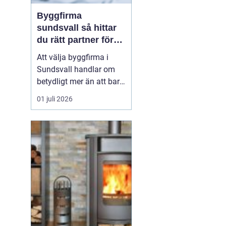
Byggfirma
sundsvall så hittar
du rätt partner för
ditt projekt
Att välja byggfirma i
Sundsvall handlar om
betydligt mer än att bara
jämföra pris. Ett bygge
01 juli 2026
påverkar vardagen,
ekonomin och värdet på
bostaden under lång tid
framåt. Den som
planerar renovering,
tillbyggnad eller nytt
bygge tjänar därför på
att tänk...