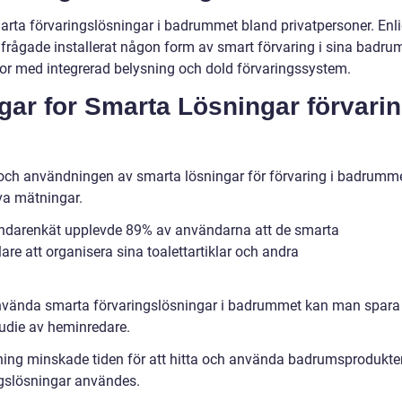
smarta förvaringslösningar i badrummet bland privatpersoner. Enli
lfrågade installerat någon form av smart förvaring i sina badru
or med integrerad belysning och dold förvaringssystem.
gar for Smarta Lösningar förvari
en och användningen av smarta lösningar för förvaring i badrumme
va mätningar.
ändarenkät upplevde 89% av användarna att de smarta
are att organisera sina toalettartiklar och andra
nvända smarta förvaringslösningar i badrummet kan man spara
tudie av heminredare.
kning minskade tiden för att hitta och använda badrumsprodukte
ngslösningar användes.