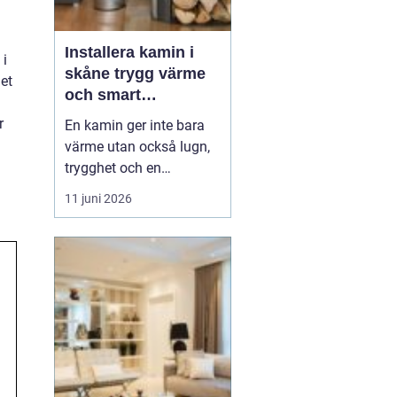
Installera kamin i
 i
skåne trygg värme
et
och smart
investering
r
En kamin ger inte bara
värme utan också lugn,
trygghet och en
ombonad känsla i
11 juni 2026
hemmet. Allt fler
husägare i södra Sverige
ser fördelarna med att
kombinera elvärme eller
fjärrvärme med en
kamin, både för
ekonomins och
klimatets skull.
Samtidigt ställs...