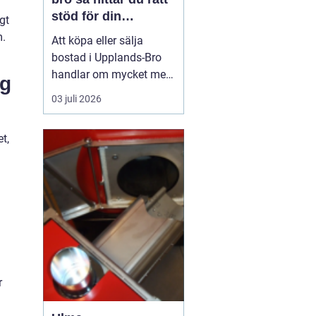
stöd för din
gt
bostadsaffär
m.
Att köpa eller sälja
bostad i Upplands-Bro
handlar om mycket mer
ng
än kvadratmeter och
03 juli 2026
slutpris. Kommunen
består av flera tydliga
t,
områden som
Kungsängen, Bro och de
mer lantliga delarna med
olika målgrupper,
prisnivåer och
framtidsplaner. För den
som...
r