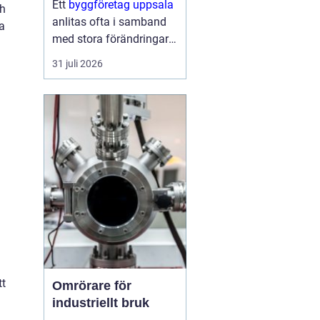
Ett
byggföretag uppsala
ch
anlitas ofta i samband
da
med stora förändringar i
hemmet: köket ska
31 juli 2026
byggas om, badrummet
behöver bli mer
funktionellt eller huset
behöver fräschas upp
både ute och inne.
Samtidigt kan...
tt
Omrörare för
industriellt bruk