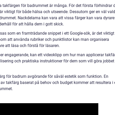
a takfärgen för badrummet är många. För det första förhindrar 
 är viktigt för både hälsa och utseende. Dessutom ger en väl val
adrummet. Nackdelarna kan vara att vissa färger kan vara dyrare
rhåll för att hålla dem i gott skick.
sas som en framträdande snippet i ett Google-sök, är det viktigt
Genom att använda rubriker och punktlistor kan man organisera
re att läsa och förstå för läsaren.
 mer engagerande, kan ett videoklipp om hur man applicerar takfä
isering och praktiska instruktioner för dem som vill göra jobbet
ärg för badrum avgörande för såväl estetik som funktion. En
p av takfärg baserat på behov och budget kommer att resultera i 
drummet.