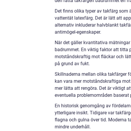
den rätta takfärgen badrummet en fr
Det finns olika typer av takfärg som 
vattentät latexfärg. Det är lätt att a
alternativ inkluderar halvblankt takf
antimögel-egenskaper.
När det gäller kvantitativa mätningar 
badrummet. En viktig faktor att titta
motståndskraftig mot fläckar och lätt 
på grund av fukt.
Skillnaderna mellan olika takfärger f
kan vara mer motståndskraftiga mot 
mer lätta att rengöra. Det är viktigt 
eventuella problemområden baserat p
En historisk genomgång av fördelarn
ytterligare insikt. Tidigare var takfä
flagna och gulna över tid. Moderna tak
mindre underhåll.