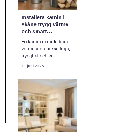
Installera kamin i
skåne trygg värme
och smart
investering
En kamin ger inte bara
värme utan också lugn,
trygghet och en
ombonad känsla i
11 juni 2026
hemmet. Allt fler
husägare i södra Sverige
ser fördelarna med att
kombinera elvärme eller
fjärrvärme med en
kamin, både för
ekonomins och
klimatets skull.
Samtidigt ställs...