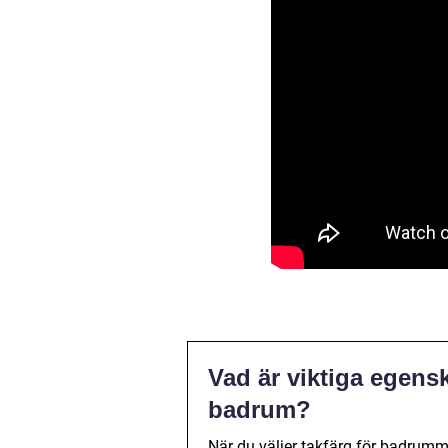
Vad är viktiga egenska
badrum?
När du väljer takfärg för badrumm