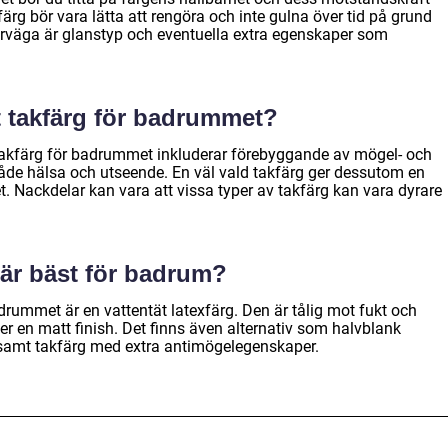
ärg bör vara lätta att rengöra och inte gulna över tid på grund
överväga är glanstyp och eventuella extra egenskaper som
tt takfärg för badrummet?
takfärg för badrummet inkluderar förebyggande av mögel- och
r både hälsa och utseende. En väl vald takfärg ger dessutom en
. Nackdelar kan vara att vissa typer av takfärg kan vara dyrare
.
 är bäst för badrum?
drummet är en vattentät latexfärg. Den är tålig mot fukt och
r en matt finish. Det finns även alternativ som halvblank
, samt takfärg med extra antimögelegenskaper.