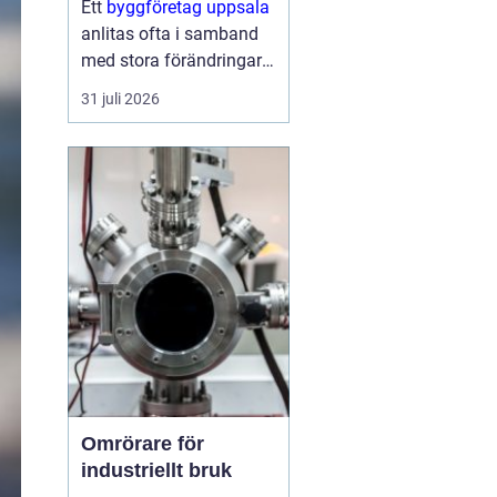
Ett
byggföretag uppsala
anlitas ofta i samband
med stora förändringar i
hemmet: köket ska
31 juli 2026
byggas om, badrummet
behöver bli mer
funktionellt eller huset
behöver fräschas upp
både ute och inne.
Samtidigt kan...
Omrörare för
industriellt bruk