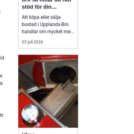
stöd för din
n
bostadsaffär
Att köpa eller sälja
bostad i Upplands-Bro
handlar om mycket mer
än kvadratmeter och
03 juli 2026
slutpris. Kommunen
består av flera tydliga
tid
områden som
Kungsängen, Bro och de
mer lantliga delarna med
er
olika målgrupper,
ra
prisnivåer och
framtidsplaner. För den
som...
tt