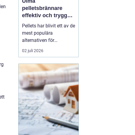
Ulma
den
pelletsbrännare
d
effektiv och trygg
värme med pellets
Pellets har blivit ett av de
mest populära
alternativen för
husägare som vill
02 juli 2026
kombinera låga
uppvärmningskostnader
rg
med ett mer hållbart val.
I centrum står själva
pelletsbrännaren, där
konstruktion och
ett
styrning avgör hur
mycket energi som
faktiskt ha...