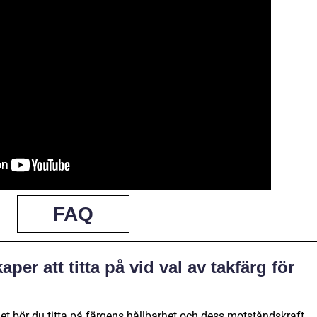
FAQ
per att titta på vid val av takfärg för
et bör du titta på färgens hållbarhet och dess motståndskraft