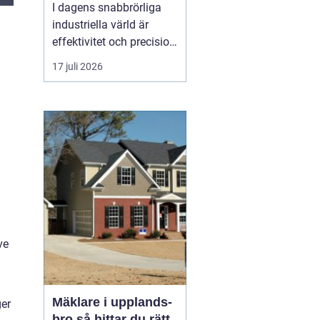
I dagens snabbrörliga
industriella värld är
effektivitet och precision
av yttersta vikt. En
17 juli 2026
omrörare
spelar en
avgörande roll i att
säkerställa att väts...
ve
Mäklare i upplands-
ger
bro så hittar du rätt