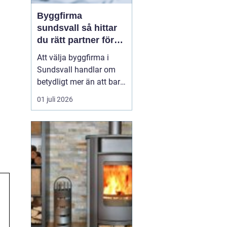
Byggfirma
sundsvall så hittar
du rätt partner för
ditt projekt
Att välja byggfirma i
Sundsvall handlar om
betydligt mer än att bara
jämföra pris. Ett bygge
01 juli 2026
påverkar vardagen,
ekonomin och värdet på
bostaden under lång tid
framåt. Den som
planerar renovering,
tillbyggnad eller nytt
bygge tjänar därför på
att tänk...