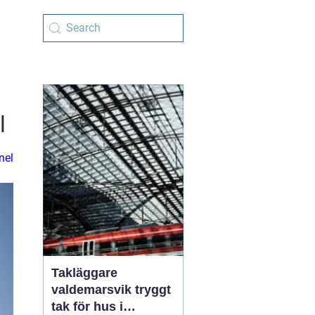
l
nel
Takläggare
valdemarsvik tryggt
tak för hus i