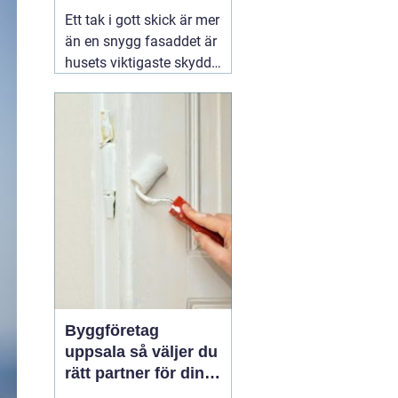
kustklimat
Ett tak i gott skick är mer
än en snygg fasaddet är
husets viktigaste skydd
mot regn, blåst och kyla.
I Valdemarsvik, där
vädret skiftar snabbt och
havsluften sliter extra på
material, spelar takets
kvalitet en ännu större
roll. En erfaren
02
augusti 2026
Byggföretag
uppsala så väljer du
rätt partner för din
renovering