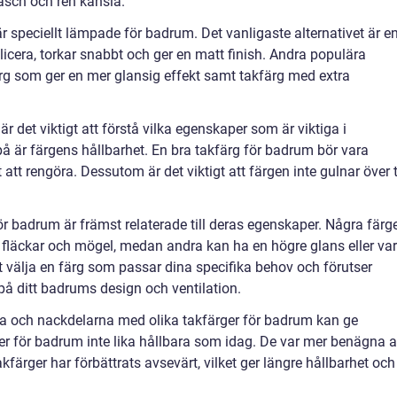
äsch och ren känsla.
är speciellt lämpade för badrum. Det vanligaste alternativet är e
pplicera, torkar snabbt och ger en matt finish. Andra populära
ärg som ger en mer glansig effekt samt takfärg med extra
är det viktigt att förstå vilka egenskaper som är viktiga i
 på är färgens hållbarhet. En bra takfärg för badrum bör vara
att rengöra. Dessutom är det viktigt att färgen inte gulnar över 
ör badrum är främst relaterade till deras egenskaper. Några färg
fläckar och mögel, medan andra kan ha en högre glans eller va
att välja en färg som passar dina specifika behov och förutser
å ditt badrums design och ventilation.
a och nackdelarna med olika takfärger för badrum kan ge
rger för badrum inte lika hållbara som idag. De var mer benägna a
färger har förbättrats avsevärt, vilket ger längre hållbarhet och