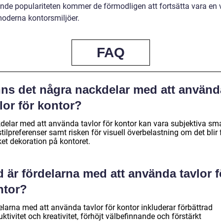
nde populariteten kommer de förmodligen att fortsätta vara en v
moderna kontorsmiljöer.
FAQ
nns det några nackdelar med att använd
lor för kontor?
delar med att använda tavlor för kontor kan vara subjektiva sm
tilpreferenser samt risken för visuell överbelastning om det blir 
et dekoration på kontoret.
 är fördelarna med att använda tavlor f
ntor?
elarna med att använda tavlor för kontor inkluderar förbättrad
ktivitet och kreativitet, förhöjt välbefinnande och förstärkt