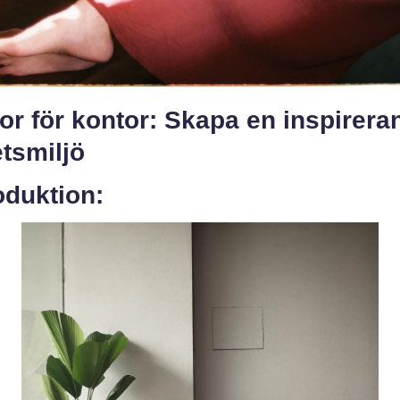
or för kontor: Skapa en inspirera
tsmiljö
oduktion: