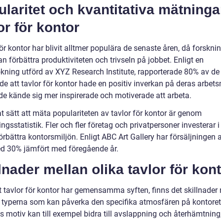
laritet och kvantitativa mätninga
or för kontor
ör kontor har blivit alltmer populära de senaste åren, då forsknin
an förbättra produktiviteten och trivseln på jobbet. Enligt en
kning utförd av XYZ Research Institute, rapporterade 80% av de
ade att tavlor för kontor hade en positiv inverkan på deras arbets
 de kände sig mer inspirerade och motiverade att arbeta.
t sätt att mäta populariteten av tavlor för kontor är genom
ingsstatistik. Fler och fler företag och privatpersoner investerar i
förbättra kontorsmiljön. Enligt ABC Art Gallery har försäljningen 
d 30% jämfört med föregående år.
lnader mellan olika tavlor för kon
tt tavlor för kontor har gemensamma syften, finns det skillnader
a typerna som kan påverka den specifika atmosfären på kontoret
s motiv kan till exempel bidra till avslappning och återhämtnin