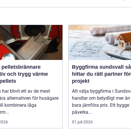
 pelletsbrännare
Byggfirma sundsvall så
tiv och trygg värme
hittar du rätt partner för
pellets
projekt
s har blivit ett av de mest
Att välja byggfirma i Sundsv
ra alternativen för husägare
handlar om betydligt mer än 
ill kombinera låga
bara jämföra pris. Ett bygge
rm...
påverka...
 2026
01 juli 2026