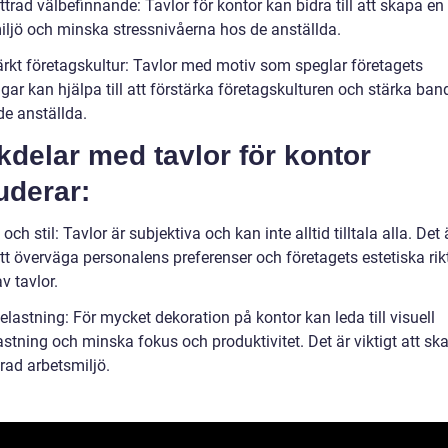
trad välbefinnande: Tavlor för kontor kan bidra till att skapa en 
iljö och minska stressnivåerna hos de anställda.
ärkt företagskultur: Tavlor med motiv som speglar företagets
gar kan hjälpa till att förstärka företagskulturen och stärka ba
de anställda.
delar med tavlor för kontor
uderar:
ch stil: Tavlor är subjektiva och kan inte alltid tilltala alla. Det 
att överväga personalens preferenser och företagets estetiska rikt
av tavlor.
lastning: För mycket dekoration på kontor kan leda till visuell
stning och minska fokus och produktivitet. Det är viktigt att sk
rad arbetsmiljö.