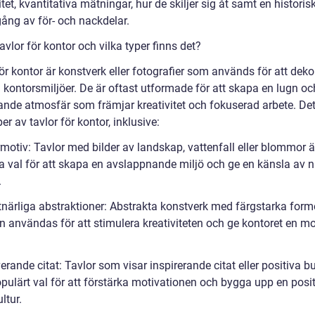
tet, kvantitativa mätningar, hur de skiljer sig åt samt en historis
ng av för- och nackdelar.
avlor för kontor och vilka typer finns det?
ör kontor är konstverk eller fotografier som används för att deko
 kontorsmiljöer. De är oftast utformade för att skapa en lugn oc
rande atmosfär som främjar kreativitet och fokuserad arbete. Det
per av tavlor för kontor, inklusive:
motiv: Tavlor med bilder av landskap, vattenfall eller blommor ä
 val för att skapa en avslappnande miljö och ge en känsla av när
.
tnärliga abstraktioner: Abstrakta konstverk med färgstarka form
an användas för att stimulera kreativiteten och ge kontoret en m
erande citat: Tavlor som visar inspirerande citat eller positiva 
opulärt val för att förstärka motivationen och bygga upp en posit
ltur.