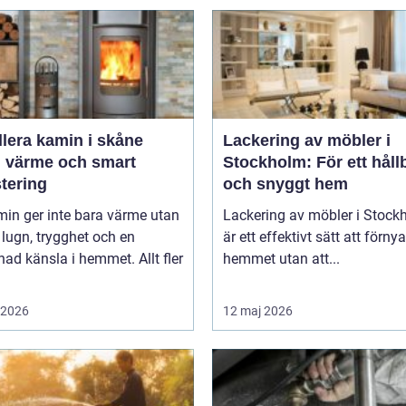
llera kamin i skåne
Lackering av möbler i
g värme och smart
Stockholm: För ett håll
tering
och snyggt hem
in ger inte bara värme utan
Lackering av möbler i Stock
lugn, trygghet och en
är ett effektivt sätt att förnya
d känsla i hemmet. Allt fler
hemmet utan att...
i 2026
12 maj 2026