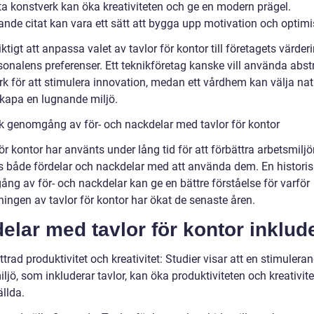
ta konstverk kan öka kreativiteten och ge en modern prägel.
ande citat kan vara ett sätt att bygga upp motivation och optim
iktigt att anpassa valet av tavlor för kontor till företagets värder
sonalens preferenser. Ett teknikföretag kanske vill använda abst
rk för att stimulera innovation, medan ett vårdhem kan välja na
skapa en lugnande miljö.
sk genomgång av för- och nackdelar med tavlor för kontor
ör kontor har använts under lång tid för att förbättra arbetsmiljö
ns både fördelar och nackdelar med att använda dem. En historis
ng av för- och nackdelar kan ge en bättre förståelse för varför
ingen av tavlor för kontor har ökat de senaste åren.
elar med tavlor för kontor inklud
trad produktivitet och kreativitet: Studier visar att en stimulera
ljö, som inkluderar tavlor, kan öka produktiviteten och kreativit
llda.