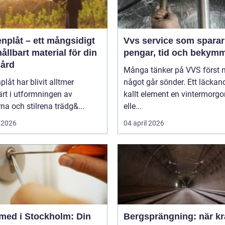
nplåt – ett mångsidigt
Vvs service som sparar
ållbart material för din
pengar, tid och bekym
gård
Många tänker på VVS först 
plåt har blivit alltmer
något går sönder. Ett läckand
rt i utformningen av
kallt element en vintermorgo
a och stilrena trädg&...
elle...
 2026
04 april 2026
med i Stockholm: Din
Bergsprängning: när kr