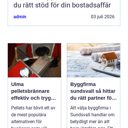
du rätt stöd för din bostadsaffär
admin
03 juli 2026
Ulma
Byggfirma
pelletsbrännare
sundsvall så hittar
effektiv och trygg
du rätt partner för
värme med pellets
ditt projekt
Pellets har blivit ett av
Att välja byggfirma i
de mest populära
Sundsvall handlar om
alternativen för
betydligt mer än att