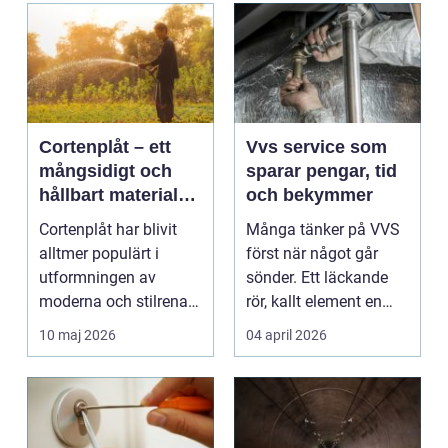
Cortenplåt – ett
Vvs service som
mångsidigt och
sparar pengar, tid
hållbart material
och bekymmer
för din trädgård
Cortenplåt har blivit
Många tänker på VVS
alltmer populärt i
först när något går
utformningen av
sönder. Ett läckande
moderna och stilrena
rör, kallt element en
trädg&...
vintermorgon elle...
10 maj 2026
04 april 2026