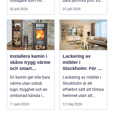
husägare som vill
bara jämföra pris. Ett
kombinera låga
bygge påverka...
02 juli 2026
01 juli 2026
uppvärm...
Installera kamin i
Lackering av
skåne trygg värme
möbler i
och smart
Stockholm: För ett
investering
hållbart och
En kamin ger inte bara
Lackering av möbler i
snyggt hem
värme utan också
Stockholm är ett
lugn, trygghet och en
effektivt sätt att förnya
ombonad känsla i
hemmet utan att...
hemmet. Allt fler hus...
11 juni 2026
12 maj 2026