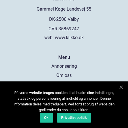
web:
www.klikko.dk
Menu
Annonsering
Om oss
Cookies
På vores website bruges cookies til at huske dine indstillinger,
Kontakta oss
statistik og personalisering af indhold og annoncer. Denne
Sitemap
information deles med tredjepart. Ved fortsat brug af websiden
godkender du cookiepolitikken.
Ok
Privatlivspolitik