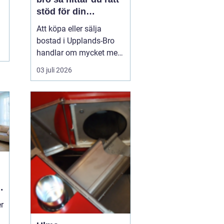
stöd för din
bostadsaffär
Att köpa eller sälja
bostad i Upplands-Bro
handlar om mycket mer
än kvadratmeter och
03 juli 2026
slutpris. Kommunen
består av flera tydliga
områden som
Kungsängen, Bro och de
mer lantliga delarna med
olika målgrupper,
prisnivåer och
framtidsplaner. För den
som...
r