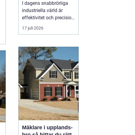
I dagens snabbrörliga
industriella värld är
effektivitet och precision
av yttersta vikt. En
17 juli 2026
omrörare
spelar en
avgörande roll i att
säkerställa att väts...
Mäklare i upplands-
bro så hittar du rätt