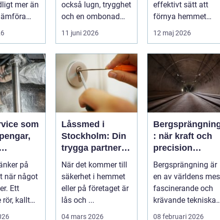
ligt mer än
också lugn, trygghet
effektivt sätt att
 jämföra
och en ombonad
förnya hemmet
 bygge
känsla i hemmet.
utan att...
26
11 juni 2026
12 maj 2026
.
Allt fler hus...
rvice som
Låssmed i
Bergsprängnin
pengar,
Stockholm: Din
: när kraft och
trygga partner i
precision
mer
huvudstaden
arbetar
änker på
När det kommer till
Bergsprängning är
tillsammans
t när något
säkerhet i hemmet
en av världens mes
r. Ett
eller på företaget är
fascinerande och
rör, kallt
lås och ...
krävande tekniska
en
procedu...
2026
04 mars 2026
08 februari 2026