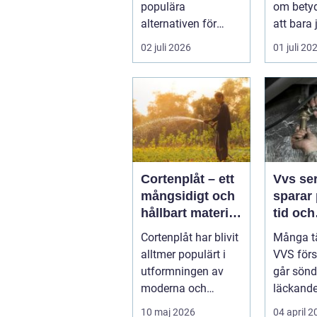
populära
om betyd
alternativen för
att bara
husägare som vill
pris. Ett
02 juli 2026
01 juli 20
kombinera låga
påverka..
uppvärm...
Cortenplåt – ett
Vvs se
mångsidigt och
sparar 
hållbart material
tid och
för din trädgård
bekym
Cortenplåt har blivit
Många t
alltmer populärt i
VVS förs
utformningen av
går sönde
moderna och
läckande 
stilrena trädg&...
element 
10 maj 2026
04 april 