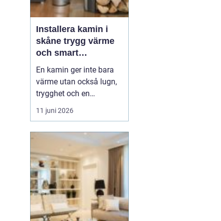
Installera kamin i
skåne trygg värme
och smart
investering
En kamin ger inte bara
värme utan också lugn,
trygghet och en
ombonad känsla i
11 juni 2026
hemmet. Allt fler
husägare i södra Sverige
ser fördelarna med att
kombinera elvärme eller
fjärrvärme med en
kamin, både för
ekonomins och
klimatets skull.
Samtidigt ställs...