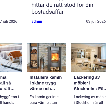
hittar du rätt stöd för din
bostadsaffär
7 juli 2026
admin
03 juli 2026
rma
Installera kamin
Lackering av
l så
i skåne trygg
möbler i
u rätt
värme och
Stockholm: För
för ditt
smart
ett hållbart och
 byggfirma i
En kamin ger inte
Lackering av möble
investering
snyggt hem
l handlar
bara värme utan
i Stockholm är ett