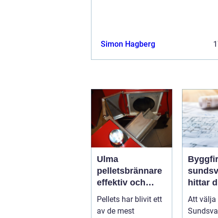
Simon Hagberg
1
Ulma
Byggfi
pelletsbrännare
sundsval
effektiv och
hittar d
trygg värme
partner 
Pellets har blivit ett
Att välja
med pellets
projekt
av de mest
Sundsval