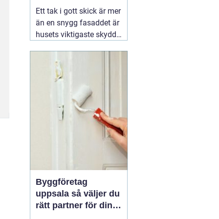
kustklimat
Ett tak i gott skick är mer
än en snygg fasaddet är
husets viktigaste skydd
mot regn, blåst och kyla.
I Valdemarsvik, där
vädret skiftar snabbt och
havsluften sliter extra på
material, spelar takets
kvalitet en ännu större
roll. En erfaren
02
augusti 2026
Byggföretag
uppsala så väljer du
rätt partner för din
renovering