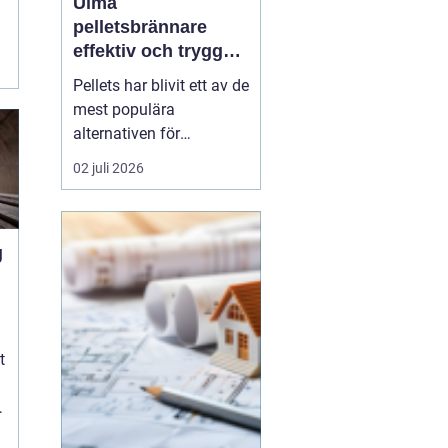
Ulma
pelletsbrännare
effektiv och trygg
värme med pellets
Pellets har blivit ett av de
mest populära
alternativen för
husägare som vill
02 juli 2026
kombinera låga
uppvärmningskostnader
med ett mer hållbart val.
g
I centrum står själva
pelletsbrännaren, där
konstruktion och
styrning avgör hur
mycket energi som
t
faktiskt ha...