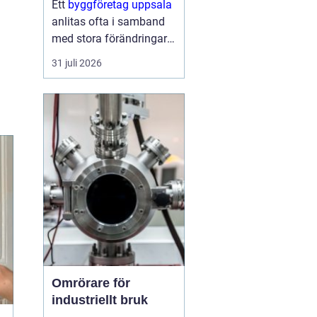
Ett
byggföretag uppsala
anlitas ofta i samband
med stora förändringar i
hemmet: köket ska
31 juli 2026
byggas om, badrummet
behöver bli mer
funktionellt eller huset
behöver fräschas upp
både ute och inne.
Samtidigt kan...
Omrörare för
industriellt bruk