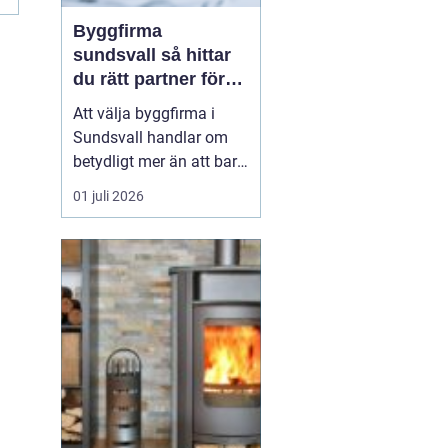
Byggfirma
sundsvall så hittar
du rätt partner för
ditt projekt
Att välja byggfirma i
Sundsvall handlar om
betydligt mer än att bara
jämföra pris. Ett bygge
01 juli 2026
påverkar vardagen,
ekonomin och värdet på
bostaden under lång tid
framåt. Den som
planerar renovering,
tillbyggnad eller nytt
bygge tjänar därför på
att tänk...