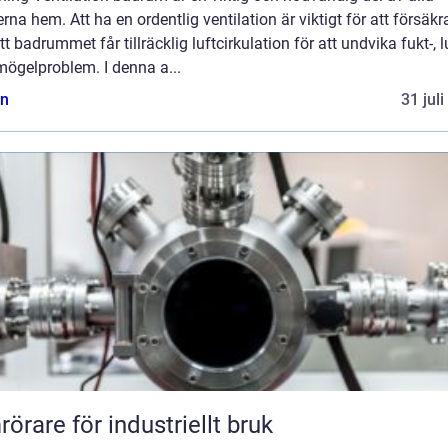
na hem. Att ha en ordentlig ventilation är viktigt för att försäkr
t badrummet får tillräcklig luftcirkulation för att undvika fukt-, l
mögelproblem. I denna a...
n
31 jul
örare för industriellt bruk