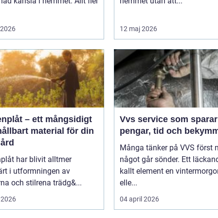
d känsla i hemmet. Allt fler
hemmet utan att...
i 2026
12 maj 2026
nplåt – ett mångsidigt
Vvs service som sparar
ållbart material för din
pengar, tid och bekym
gård
Många tänker på VVS först 
plåt har blivit alltmer
något går sönder. Ett läckand
rt i utformningen av
kallt element en vintermorgo
a och stilrena trädg&...
elle...
 2026
04 april 2026