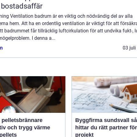
 bostadsaffär
ning Ventilation badrum är en viktig och nödvändig del av alla
na hem. Att ha en ordentlig ventilation är viktigt för att försäkr
t badrummet får tillräcklig luftcirkulation för att undvika fukt-, l
mögelproblem. I denna a...
n
03 jul
 pelletsbrännare
Byggfirma sundsvall så
tiv och trygg värme
hittar du rätt partner för
pellets
projekt