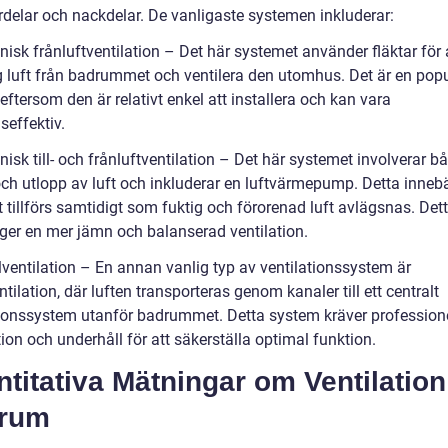
rdelar och nackdelar. De vanligaste systemen inkluderar:
isk frånluftventilation – Det här systemet använder fläktar för 
ig luft från badrummet och ventilera den utomhus. Det är en pop
eftersom den är relativt enkel att installera och kan vara
seffektiv.
isk till- och frånluftventilation – Det här systemet involverar b
och utlopp av luft och inkluderar en luftvärmepump. Detta innebä
ft tillförs samtidigt som fuktig och förorenad luft avlägsnas. Det
ger en mer jämn och balanserad ventilation.
lventilation – En annan vanlig typ av ventilationssystem är
tilation, där luften transporteras genom kanaler till ett centralt
tionssystem utanför badrummet. Detta system kräver professione
tion och underhåll för att säkerställa optimal funktion.
titativa Mätningar om Ventilation
rum