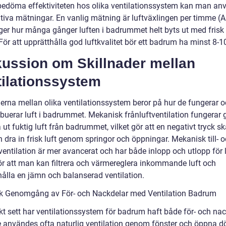
 bedöma effektiviteten hos olika ventilationssystem kan man a
ativa mätningar. En vanlig mätning är luftväxlingen per timme (
er hur många gånger luften i badrummet helt byts ut med frisk l
För att upprätthålla god luftkvalitet bör ett badrum ha minst 8-
kussion om Skillnader mellan
tilationssystem
derna mellan olika ventilationssystem beror på hur de fungerar o
ribuerar luft i badrummet. Mekanisk frånluftventilation fungera
 ut fuktig luft från badrummet, vilket gör att en negativt tryck s
 dra in frisk luft genom springor och öppningar. Mekanisk till- 
ventilation är mer avancerat och har både inlopp och utlopp för l
ör att man kan filtrera och värmereglera inkommande luft och
hålla en jämn och balanserad ventilation.
sk Genomgång av För- och Nackdelar med Ventilation Badrum
kt sett har ventilationssystem för badrum haft både för- och nac
e användes ofta naturlig ventilation genom fönster och öppna dö