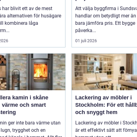
s har blivit ett av de mest
Att välja byggfirma i Sundsv
ra alternativen för husägare
handlar om betydligt mer än 
ill kombinera låga
bara jämföra pris. Ett bygge
rm...
påverka...
 2026
01 juli 2026
llera kamin i skåne
Lackering av möbler i
g värme och smart
Stockholm: För ett håll
tering
och snyggt hem
in ger inte bara värme utan
Lackering av möbler i Stock
lugn, trygghet och en
är ett effektivt sätt att förnya