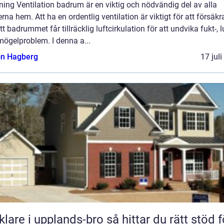
ning Ventilation badrum är en viktig och nödvändig del av alla
na hem. Att ha en ordentlig ventilation är viktigt för att försäkr
t badrummet får tillräcklig luftcirkulation för att undvika fukt-, l
mögelproblem. I denna a...
n Hagberg
17 jul
 i upplands-bro så hittar du rätt stöd för