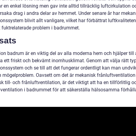
r en enkel lösning men gav inte alltid tillräcklig luftcirkulation o
rsaka drag i andra delar av hemmet. Under senare år har mekan
ionssystem blivit allt vanligare, vilket har förbättrat luftkvalitete
 fuktrelaterade problem i badrummet.
sats
ion badrum är en viktig del av alla moderna hem och hjälper till 
la ett friskt och bekvämt inomhusklimat. Genom att välja rätt ty
ionssystem och se till att det fungerar ordentligt kan man undvik
ch mögelproblem. Oavsett om det är mekanisk frånluftventilation 
 till- och frånluftventilation, är det viktigt att ha en tillförlitlig o
v ventilation i badrummet för att säkerställa hälsosamma förhål