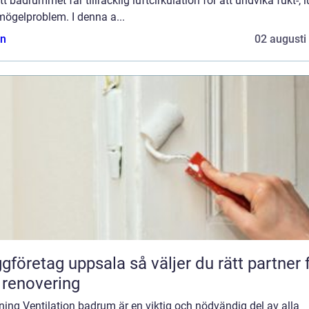
t badrummet får tillräcklig luftcirkulation för att undvika fukt-, l
mögelproblem. I denna a...
n
02 augusti
etag uppsala så väljer du rätt partner för
 renovering
ning Ventilation badrum är en viktig och nödvändig del av alla