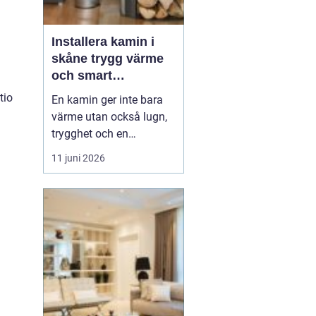
Installera kamin i
skåne trygg värme
och smart
investering
tio
En kamin ger inte bara
värme utan också lugn,
trygghet och en
ombonad känsla i
11 juni 2026
hemmet. Allt fler
husägare i södra Sverige
ser fördelarna med att
kombinera elvärme eller
fjärrvärme med en
kamin, både för
ekonomins och
klimatets skull.
Samtidigt ställs...