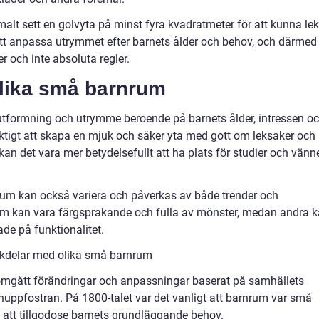
malt sett en golvyta på minst fyra kvadratmeter för att kunna le
gt att anpassa utrymmet efter barnets ålder och behov, och därmed
r och inte absoluta regler.
olika små barnrum
utformning och utrymme beroende på barnets ålder, intressen o
iktigt att skapa en mjuk och säker yta med gott om leksaker och
kan det vara mer betydelsefullt att ha plats för studier och vänn
um kan också variera och påverkas av både trender och
rum kan vara färgsprakande och fulla av mönster, medan andra 
de på funktionalitet.
ckdelar med olika små barnrum
omgått förändringar och anpassningar baserat på samhällets
uppfostran. På 1800-talet var det vanligt att barnrum var små
å att tillgodose barnets grundläggande behov.