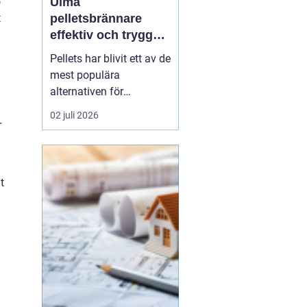
ö
Ulma
t
pelletsbrännare
effektiv och trygg
värme med pellets
Pellets har blivit ett av de
mest populära
alternativen för
husägare som vill
02 juli 2026
kombinera låga
r
uppvärmningskostnader
med ett mer hållbart val.
I centrum står själva
t
pelletsbrännaren, där
konstruktion och
styrning avgör hur
mycket energi som
faktiskt ha...