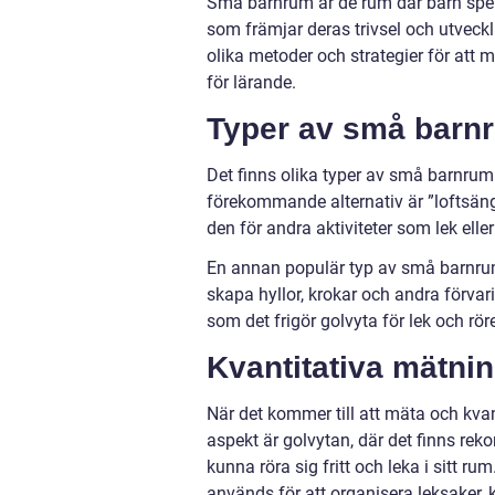
Små barnrum är de rum där barn spende
som främjar deras trivsel och utveckl
olika metoder och strategier för att 
för lärande.
Typer av små barnr
Det finns olika typer av små barnrum 
förekommande alternativ är ”loftsän
den för andra aktiviteter som lek eller
En annan populär typ av små barnrum 
skapa hyllor, krokar och andra förvar
som det frigör golvyta för lek och rör
Kvantitativa mätn
När det kommer till att mäta och kvan
aspekt är golvytan, där det finns re
kunna röra sig fritt och leka i sitt r
används för att organisera leksaker, 