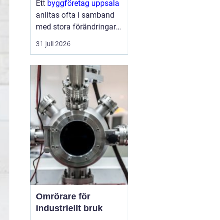
Ett
byggföretag uppsala
anlitas ofta i samband
med stora förändringar i
hemmet: köket ska
31 juli 2026
byggas om, badrummet
behöver bli mer
funktionellt eller huset
behöver fräschas upp
både ute och inne.
Samtidigt kan...
Omrörare för
industriellt bruk