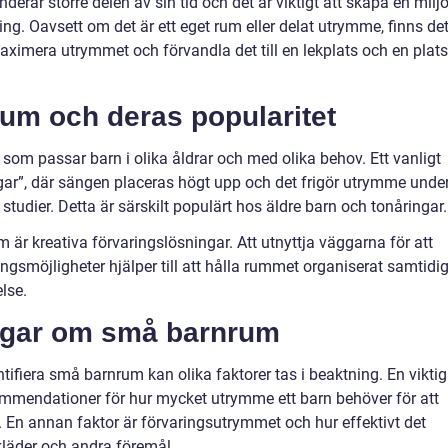
rar större delen av sin tid och det är viktigt att skapa en milj
ing. Oavsett om det är ett eget rum eller delat utrymme, finns de
maximera utrymmet och förvandla det till en lekplats och en plats
um och deras popularitet
som passar barn i olika åldrar och med olika behov. Ett vanligt
gar”, där sängen placeras högt upp och det frigör utrymme unde
 studier. Detta är särskilt populärt hos äldre barn och tonåringar.
är kreativa förvaringslösningar. Att utnyttja väggarna för att
ingsmöjligheter hjälper till att hålla rummet organiserat samtidig
else.
ingar om små barnrum
tifiera små barnrum kan olika faktorer tas i beaktning. En viktig
kommendationer för hur mycket utrymme ett barn behöver för att
um. En annan faktor är förvaringsutrymmet och hur effektivt det
kläder och andra föremål.