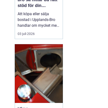
stöd för din
bostadsaffär
Att köpa eller sälja
bostad i Upplands-Bro
handlar om mycket mer
än kvadratmeter och
03 juli 2026
slutpris. Kommunen
består av flera tydliga
områden som
Kungsängen, Bro och de
mer lantliga delarna med
olika målgrupper,
prisnivåer och
framtidsplaner. För den
som...