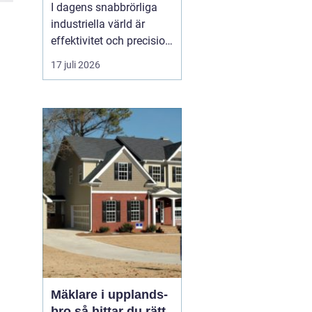
I dagens snabbrörliga
industriella värld är
effektivitet och precision
av yttersta vikt. En
17 juli 2026
omrörare
spelar en
avgörande roll i att
säkerställa att väts...
Mäklare i upplands-
bro så hittar du rätt