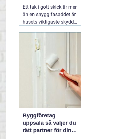
kustklimat
Ett tak i gott skick är mer
än en snygg fasaddet är
husets viktigaste skydd
mot regn, blåst och kyla.
I Valdemarsvik, där
vädret skiftar snabbt och
havsluften sliter extra på
material, spelar takets
kvalitet en ännu större
roll. En erfaren
02
augusti 2026
Byggföretag
uppsala så väljer du
rätt partner för din
renovering