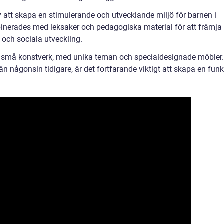
 att skapa en stimulerande och utvecklande miljö för barnen i
inerades med leksaker och pedagogiska material för att främja
 och sociala utveckling.
 små konstverk, med unika teman och specialdesignade möbler.
e än någonsin tidigare, är det fortfarande viktigt att skapa en funk