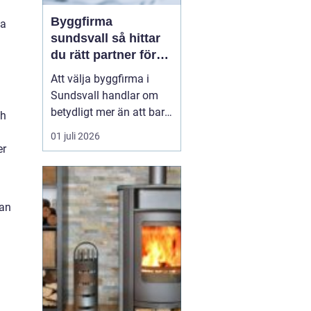
Byggfirma
ka
sundsvall så hittar
du rätt partner för
ditt projekt
Att välja byggfirma i
Sundsvall handlar om
betydligt mer än att bara
ch
jämföra pris. Ett bygge
01 juli 2026
påverkar vardagen,
er
ekonomin och värdet på
bostaden under lång tid
framåt. Den som
kan
planerar renovering,
tillbyggnad eller nytt
bygge tjänar därför på
att tänk...