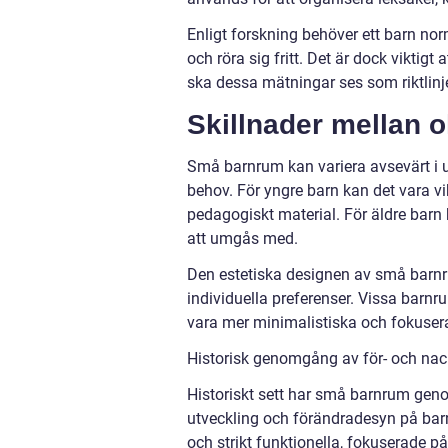
Enligt forskning behöver ett barn nor
och röra sig fritt. Det är dock vikti
ska dessa mätningar ses som riktlinje
Skillnader mellan 
Små barnrum kan variera avsevärt i 
behov. För yngre barn kan det vara v
pedagogiskt material. För äldre barn 
att umgås med.
Den estetiska designen av små barnr
individuella preferenser. Vissa barn
vara mer minimalistiska och fokusera
Historisk genomgång av för- och na
Historiskt sett har små barnrum gen
utveckling och förändradesyn på barn
och strikt funktionella, fokuserade p