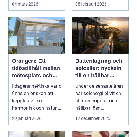
procedu...
04 mars 2026
08 februari 2026
Orangeri: Ett
Batterilagring och
tidöstillhåll mellan
solceller: nyckeln
mötesplats och
till en hållbar
växthus
framtid
I dagens hektiska värld
Under de senaste åren
finns en önskan att
har solenergi blivit en
koppla av i en
alltmer populär och
harmonisk och naturlig
hållbar lösn...
milj&oum...
29 januari 2026
17 december 2025