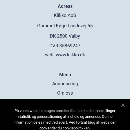
Adress
web:
www.klikko.dk
Menu
Annonsering
Om oss
Cookies
På vores website bruges cookies til at huske dine indstillinger,
Kontakta oss
statistik og personalisering af indhold og annoncer. Denne
Sitemap
information deles med tredjepart. Ved fortsat brug af websiden
godkender du cookiepolitikken.