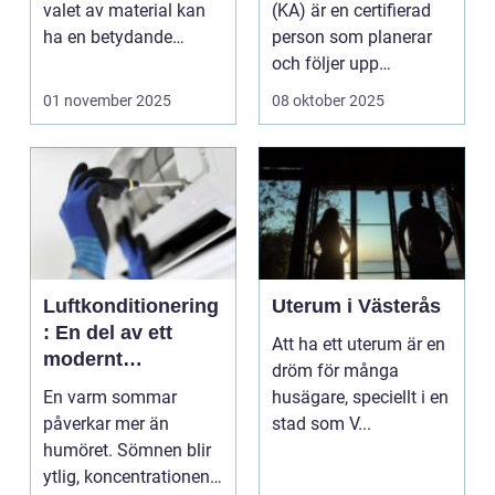
valet av material kan
(KA) är en certifierad
ha en betydande
person som planerar
inverkan på...
och följer upp
kontrollplan...
01 november 2025
08 oktober 2025
Luftkonditionering
Uterum i Västerås
: En del av ett
Att ha ett uterum är en
modernt
dröm för många
inomhusklimat
En varm sommar
husägare, speciellt i en
påverkar mer än
stad som V...
humöret. Sömnen blir
ytlig, koncentrationen