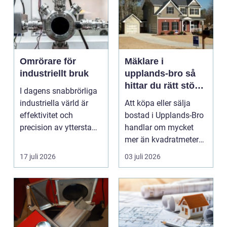
Omrörare för
Mäklare i
industriellt bruk
upplands-bro så
hittar du rätt stöd
I dagens snabbrörliga
för din
industriella värld är
Att köpa eller sälja
bostadsaffär
effektivitet och
bostad i Upplands-Bro
precision av yttersta
handlar om mycket
vi...
mer än kvadratmeter
och slutpris. Kommu...
17 juli 2026
03 juli 2026