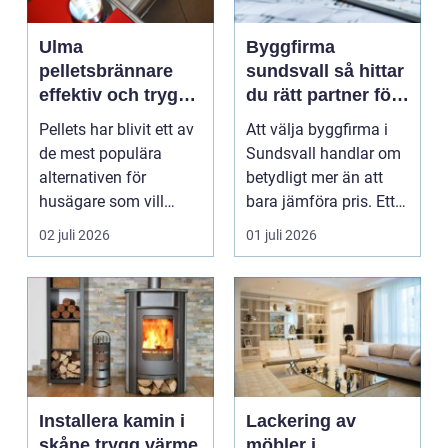
Ulma
Byggfirma
pelletsbrännare
sundsvall så hittar
effektiv och trygg
du rätt partner för
värme med pellets
ditt projekt
Pellets har blivit ett av
Att välja byggfirma i
de mest populära
Sundsvall handlar om
alternativen för
betydligt mer än att
husägare som vill
bara jämföra pris. Ett
kombinera låga
bygge påverka...
02 juli 2026
01 juli 2026
uppvärm...
Installera kamin i
Lackering av
skåne trygg värme
möbler i