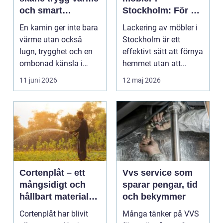
och smart
Stockholm: För ett
investering
hållbart och
En kamin ger inte bara
Lackering av möbler i
snyggt hem
värme utan också
Stockholm är ett
lugn, trygghet och en
effektivt sätt att förnya
ombonad känsla i
hemmet utan att...
hemmet. Allt fler hus...
11 juni 2026
12 maj 2026
Cortenplåt – ett
Vvs service som
mångsidigt och
sparar pengar, tid
hållbart material
och bekymmer
för din trädgård
Cortenplåt har blivit
Många tänker på VVS