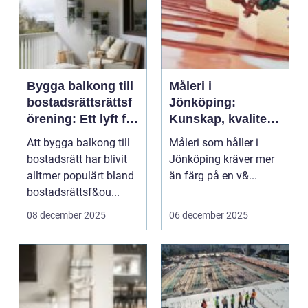
Bygga balkong till
Måleri i
bostadsrättsrättsf
Jönköping:
örening: Ett lyft för
Kunskap, kvalitet
både boende och
och val som håller
Att bygga balkong till
Måleri som håller i
värde
över tid
bostadsrätt har blivit
Jönköping kräver mer
alltmer populärt bland
än färg på en v&...
bostadsrättsf&ou...
08 december 2025
06 december 2025