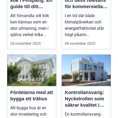
kök i Finspång: En
och dess relevans
guide till ditt
för kommersiella
perfekta
fastigheter
Att förvandla sitt kök
I en tid där både
köksutrymme
kan kännas som en
klimatpåverkan och
stor utmaning, men i
energieffektivitet står
själva verket kr&a...
högt p&arin...
28 november 2025
08 november 2025
Fördelarna med att
Kontrollansvarig:
bygga ett trähus
Nyckelrollen som
säkrar kvalitet i
Att bygga hus är en
byggprojekt
stor investering och
En kontrollansvarig