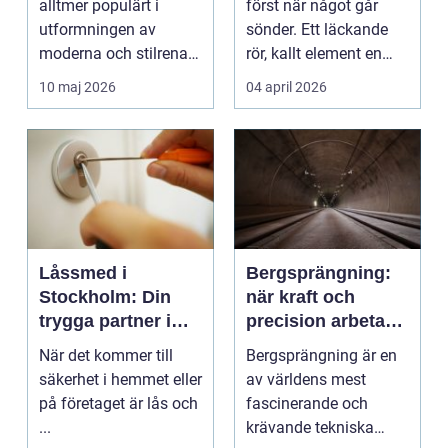
alltmer populärt i
först när något går
utformningen av
sönder. Ett läckande
moderna och stilrena
rör, kallt element en
trädg&...
vintermorgon elle...
10 maj 2026
04 april 2026
Låssmed i
Bergsprängning:
Stockholm: Din
när kraft och
trygga partner i
precision arbetar
huvudstaden
tillsammans
När det kommer till
Bergsprängning är en
säkerhet i hemmet eller
av världens mest
på företaget är lås och
fascinerande och
...
krävande tekniska