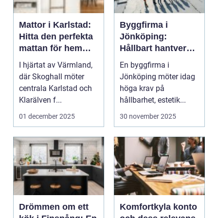
Mattor i Karlstad:
Byggfirma i
Hitta den perfekta
Jönköping:
mattan för hemmet
Hållbart hantverk
eller arbetsplatsen
med trä i fokus
I hjärtat av Värmland,
En byggfirma i
där Skoghall möter
Jönköping möter idag
centrala Karlstad och
höga krav på
Klarälven f...
hållbarhet, estetik...
01 december 2025
30 november 2025
Drömmen om ett
Komfortkyla konto