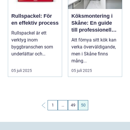
Rullspackel: För
Köksmontering i
en effektiv process
Skåne: En guide
till professionell
Rullspackel är ett
köksrenovering
verktyg inom
Att förnya sitt kök kan
byggbranschen som
verka överväldigande,
underlättar och
men i Skåne finns
effektiviserar
mång...
processen...
05 juli 2025
05 juli 2025
1
…
49
50